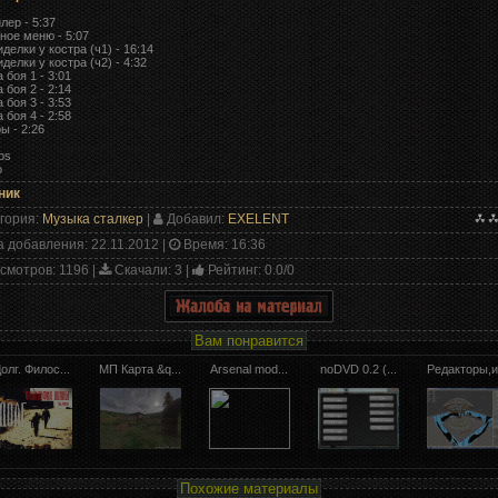
лер - 5:37
вное меню - 5:07
иделки у костра (ч1) - 16:14
иделки у костра (ч2) - 4:32
 боя 1 - 3:01
 боя 2 - 2:14
 боя 3 - 3:53
 боя 4 - 2:58
ы - 2:26
ps
о
ник
гория
:
Музыка сталкер
|
Добавил
:
EXELENT
а добавления
: 22.11.2012 |
Время
: 16:36
смотров
: 1196 |
Скачали
: 3 |
Рейтинг
:
0.0
/
0
Вам понравится
олг. Филос...
МП Карта &q...
Arsenal mod...
noDVD 0.2 (...
Редакторы,и.
Похожие материалы