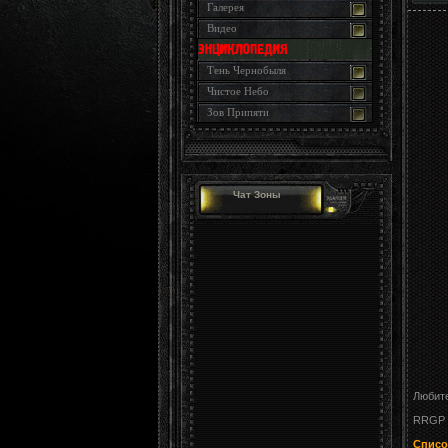
Галерея
Видео
Тень Чернобыля
Чистое Небо
Зов Припяти
Чат Зоны
Любите
RRGP 
Списо