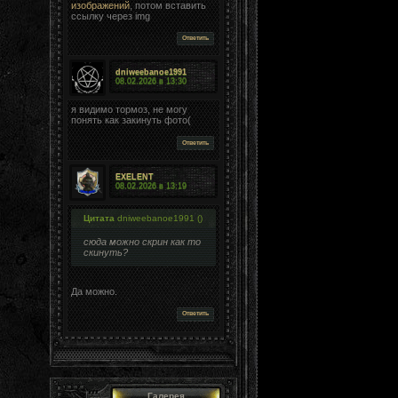
изображений
, потом вставить
ссылку через img
Ответить
dniweebanoe1991
08.02.2026 в
13:30
я видимо тормоз, не могу
понять как закинуть фото(
Ответить
EXELENT
08.02.2026 в
13:19
Цитата
dniweebanoe1991
(
)
сюда можно скрин как то
скинуть?
Да можно.
Ответить
Галерея