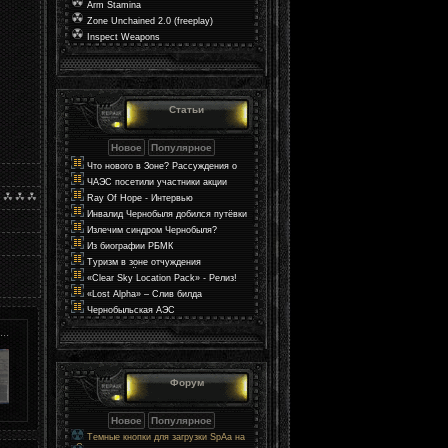
Arm Stamina
Zone Unchained 2.0 (freeplay)
Inspect Weapons
Статьи
Что нового в Зоне? Рассуждения о
мире в S.T.A.L.K.E.R. 2
ЧАЭС посетили участники акции
«Поезд Единения Украины»
Ray Of Hope - Интервью
Инвалид Чернобыля добился путёвки
через прокуратуру
Излечим синдром Чернобыля?
Из биографии РБМК
Туризм в зоне отчуждения
Чернобыльской АЭС
«Clear Sky Location Pack» - Релиз!
«Lost Alpha» – Слив билда
Чернобыльская АЭС
..
Форум
Темные кнопки для загрузки SpAa на
uCoz