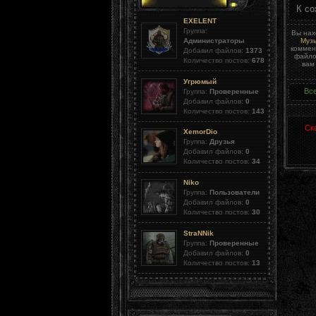
К со
EXELENT
Группа:
Вы нах
Музы
Администраторы
коммен
Добавил файлов:
1373
файло
Количество постов:
678
вам
Угрюмый
Вс
Группа:
Проверенные
Добавил файлов:
0
Количество постов:
143
Ск
XemorDio
Группа:
Друзья
Добавил файлов:
0
Количество постов:
34
Niko
Группа:
Пользователи
Добавил файлов:
0
Количество постов:
30
StraNNik
Группа:
Проверенные
Добавил файлов:
0
Количество постов:
13