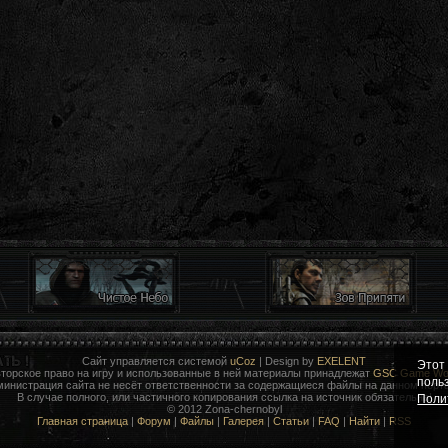
Сайт управляется системой
uCoz
| Design by
EXELENT
Этот
торское право на игру и использованные в ней материалы принадлежат
GSC Game Wor
поль
министрация сайта не несёт ответственности за содержащиеся файлы на данном порта
В случае полного, или частичного копирования ссылка на источник обязательна!
Поли
© 2012 Zona-chernobyl
Главная страница
|
Форум
|
Файлы
|
Галерея
|
Статьи
|
FAQ
|
Найти
|
RSS