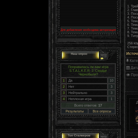
1. Трей
2. Гла
3. Пос
4. Пос
5. Тема
6. Тема
7. Тема
Для добавления необходима авторизация
8. Тема
9. Титр
256 kb
Стере
Источ
Наш опрос
Кате
Понравилась ли вам игра
Дат
S.T.A.L.K.E.R. 2: Сердце
Чернобыля?
Про
1
Да
10
2
Нет
3
3
Нейтрально
3
4
Неплохая игра
1
Д
Всего ответов:
17
Результаты
Все опросы
Топ Сталкеров