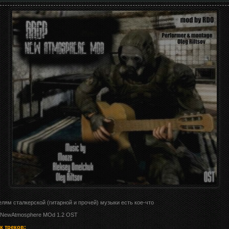
лям сталкерской (гитарной и прочей) музыки есть кое-что
NewAtmosphere MOd 1.2 OST
к треков: