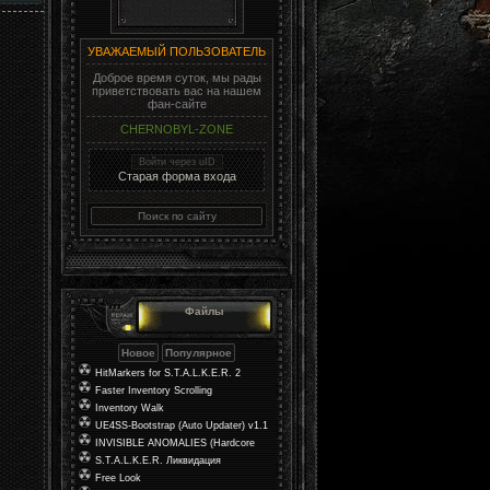
УВАЖАЕМЫЙ ПОЛЬЗОВАТЕЛЬ
Доброе время суток, мы рады
приветствовать вас на нашем
фан-сайте
CHERNOBYL-ZONE
Войти через uID
Старая форма входа
Файлы
HitMarkers for S.T.A.L.K.E.R. 2
Faster Inventory Scrolling
Inventory Walk
UE4SS-Bootstrap (Auto Updater) v1.1
INVISIBLE ANOMALIES (Hardcore
Mod)
S.T.A.L.K.E.R. Ликвидация
Free Look