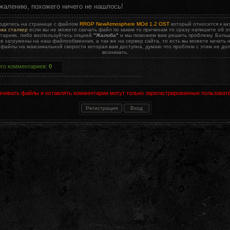
жалению, похожего ничего не нашлось!
одитесь на странице с файлом
RRGP NewAtmosphere MOd 1.2 OST
который относится к ка
ка сталкер
если вы не можете скачать файл по каким то причинам то сразу напишите об э
тариях, либо воспользуйтесь опцией
"Жалоба"
и мы поможем вам решить проблему. Боль
в загружены на наш файлообменник, а так же на сервер сайта, то есть вы можете качать 
 файлы на максимальной скорости которая вам доступна, думаю что проблем с этим не до
возникать.
его комментариев
:
0
ачивать файлы и оставлять комментарии могут только зарегистрированные пользовате