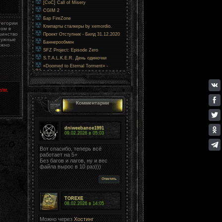
[CoC] Call of Misery
CGIM 2
Бар FireZone
тегории
Клипарты сталкеры by xemordio.
том в
шинство
Проект Отступник - Билд 31.12.2020
нужные
Баннерообмен
лжно
SFZ Project: Episode Zero
S.T.A.L.K.E.R. День одиночки
«Doomed to Eternal Torment» -
Обречённый на вечные муки
ли.
Комментарии
dniweebanoe1991
09.02.2026 в
05:03
Вот спасибо, теперь всё
работает на 5+
Без багов и лагов, ну и вес
файла вырос в 10 раз)))
Ответить
TOREXE
08.02.2026 в
14:05
Можно через
Хостинг