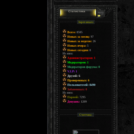
Статистика
Зареганых:
Всего:
8505
Новых за месяц:
97
Новых за неделю:
26
Новых вчера:
5
Новых сегодня:
0
Из них:
Администраторов: 1
Модераторов: 1
Модераторов форума: 0
V.I.P: 1
Друзей: 6
Проверенных: 6
Пользователей: 8490
Забаненных: 0
Из них:
Парней:
7295
Девушек:
1209
Счетчик: