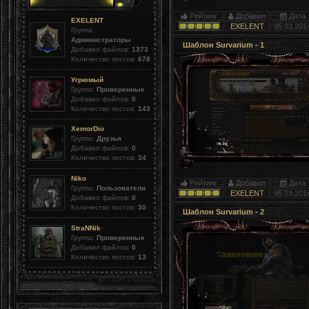
Рейтинг
Добавил
Дата
EXELENT
EXELENT
05.03.201
Группа:
Администраторы
Шаблон Survarium - 1
Добавил файлов:
1373
Количество постов:
678
Угрюмый
Группа:
Проверенные
Добавил файлов:
0
Количество постов:
143
XemorDio
Группа:
Друзья
Добавил файлов:
0
Количество постов:
34
Niko
Рейтинг
Добавил
Дата
Группа:
Пользователи
EXELENT
05.03.201
Добавил файлов:
0
Количество постов:
30
Шаблон Survarium - 2
StraNNik
Группа:
Проверенные
Добавил файлов:
0
Количество постов:
13