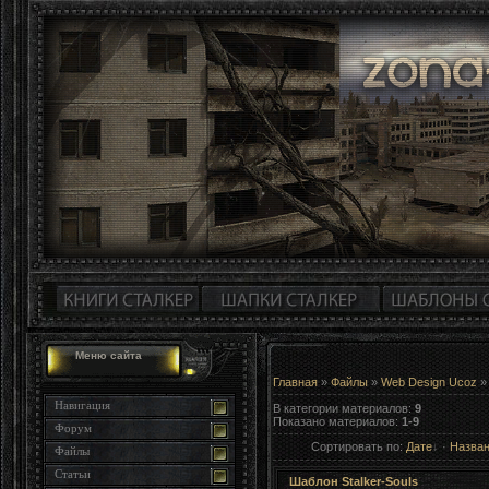
Меню сайта
Главная
»
Файлы
»
Web Design Ucoz
»
Навигация
В категории материалов
:
9
Показано материалов
:
1-9
Форум
Сортировать по
:
Дате
·
Назва
Файлы
Статьи
Шаблон Stalker-Souls