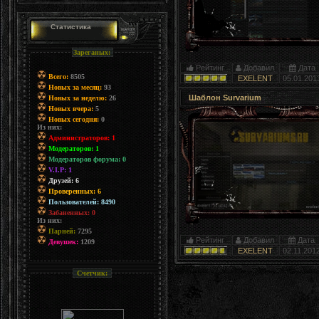
Статистика
Зареганых:
Рейтинг
Добавил
Дата
Всего:
8505
EXELENT
05.01.201
Новых за месяц:
93
Шаблон Survarium
Новых за неделю:
26
Новых вчера:
5
Новых сегодня:
0
Из них:
Администраторов: 1
Модераторов: 1
Модераторов форума: 0
V.I.P: 1
Друзей: 6
Проверенных: 6
Пользователей: 8490
Забаненных: 0
Из них:
Парней:
7295
Рейтинг
Добавил
Дата
Девушек:
1209
EXELENT
02.11.201
Счетчик: