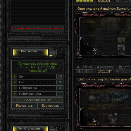
EXELENT
09.07.201
Оригинальный шаблон Survariu
Для добавления необходима авторизация
Наш опрос
Понравилась ли вам игра
Рейтинг
Добавил
Дата
S.T.A.L.K.E.R. 2: Сердце
Чернобыля?
EXELENT
05.03.201
1
Да
10
Шаблон на тему Survarium для u
2
Нет
3
3
Нейтрально
3
4
Неплохая игра
1
Всего ответов:
17
Результаты
Все опросы
Топ Сталкеров