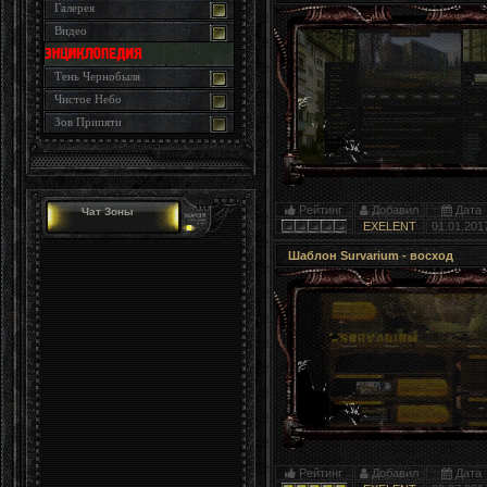
Галерея
Видео
Тень Чернобыля
Чистое Небо
Зов Припяти
Рейтинг
Добавил
Дата
Чат Зоны
EXELENT
01.01.201
Шаблон Survarium - восход
Рейтинг
Добавил
Дата