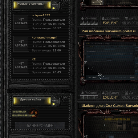
Новые сталкеры
nokpss1992
Рейтинг
Добавил
Дата
Группа:
Пользователи
EXELENT
05.03.201
В Зоне от:
06.08.2026
Время входа:
00:17
Рип шаблона survarium-portal.ru
konstantinmagel
Группа:
Пользователи
В Зоне от:
05.08.2026
Время входа:
22:00
КЕ
Группа:
Пользователи
В Зоне от:
05.08.2026
Время входа:
20:43
Рейтинг
Добавил
Дата
EXELENT
05.01.201
Друзья сайта
Шаблон для uCoz Games-Survar