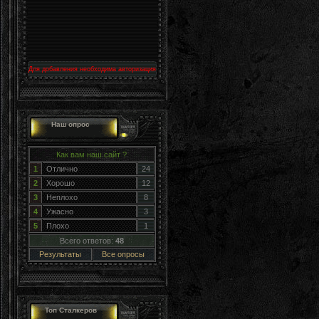
Для добавления необходима авторизация
Наш опрос
Как вам наш сайт ?
1
Отлично
24
2
Хорошо
12
3
Неплохо
8
4
Ужасно
3
5
Плохо
1
Всего ответов:
48
Результаты
Все опросы
Топ Сталкеров