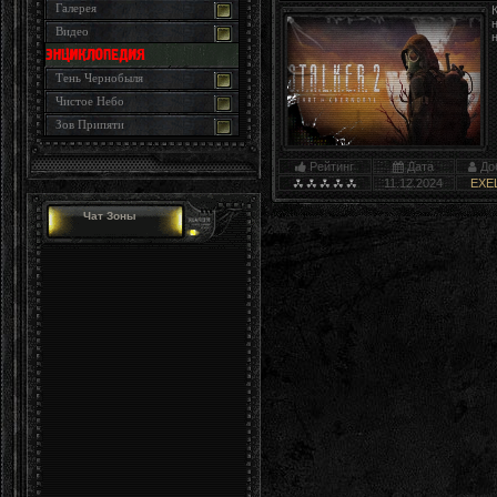
Галерея
Видео
Тень Чернобыля
Чистое Небо
Зов Припяти
Рейтинг
Дата
До
11.12.2024
EXE
Чат Зоны