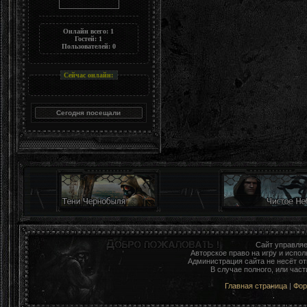
Онлайн всего:
1
Гостей:
1
Пользователей:
0
Сейчас онлайн:
Сайт управля
Авторское право на игру и исп
Администрация сайта не несёт о
В случае полного, или час
Главная страница
|
Фо