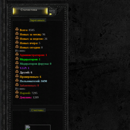
Статистика
Зареганых:
Всего:
8505
Новых за месяц:
96
Новых за неделю:
26
Новых вчера:
5
Новых сегодня:
0
Из них:
Администраторов: 1
Модераторов: 1
Модераторов форума: 0
V.I.P: 1
Друзей: 6
Проверенных: 6
Пользователей: 8490
Забаненных: 0
Из них:
Парней:
7295
Девушек:
1209
Счетчик: