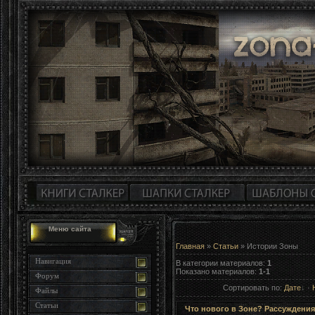
Меню сайта
Главная
»
Статьи
» Истории Зоны
Навигация
В категории материалов
:
1
Показано материалов
:
1-1
Форум
Сортировать по
:
Дате
·
Файлы
Статьи
Что нового в Зоне? Рассуждения о