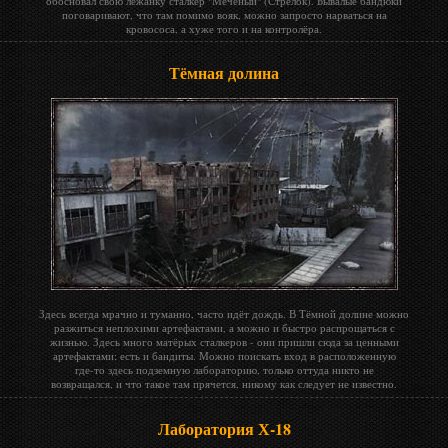
обосновал свою лежанку сталкер "Меченый" (Стрелок). Бывалые бандюки
поговаривают, что там помимо вояк, можно запросто нарваться на
кровососа, а хуже того и на контролёра.
Тёмная долина
Здесь всегда мрачно и туманно, часто идёт дождь. В Тёмной долине можно
разжиться неплохими артефактами, а можно и быстро распрощаться с
жизнью. Здесь много матёрых сталкеров - они пришли сюда за ценными
артефактами; есть и бандиты. Можно поискать вход в расположенную
где-то здесь подземную лабораторию, только оттуда никто не
возвращался, и что такое там прячется, никому как следует не известно.
Лаборатория Х-18