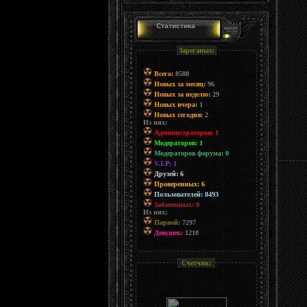
Статистика
Зареганых:
Всего:
8508
Новых за месяц:
96
Новых за неделю:
29
Новых вчера:
1
Новых сегодня:
2
Из них:
Администраторов: 1
Модераторов: 1
Модераторов форума: 0
V.I.P: 1
Друзей: 6
Проверенных: 6
Пользователей: 8493
Забаненных: 0
Из них:
Парней:
7297
Девушек:
1210
Счетчик: