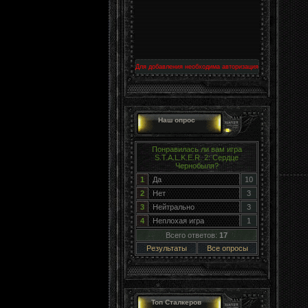
Для добавления необходима авторизация
Наш опрос
Понравилась ли вам игра
S.T.A.L.K.E.R. 2: Сердце
Чернобыля?
1
Да
10
2
Нет
3
3
Нейтрально
3
4
Неплохая игра
1
Всего ответов:
17
Результаты
Все опросы
Топ Сталкеров