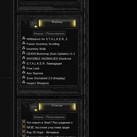
Файлы
HitMarkers for S.T.A.L.K.E.R. 2
Faster Inventory Scrolling
Inventory Walk
UE4SS-Bootstrap (Auto Updater) v1.1
INVISIBLE ANOMALIES (Hardcore
Mod)
S.T.A.L.K.E.R. Ликвидация
Free Look
Arm Stamina
Zone Unchained 2.0 (freeplay)
Inspect Weapons
Статьи
Что нового в Зоне? Рассуждения о
мире в S.T.A.L.K.E.R. 2
ЧАЭС посетили участники акции
«Поезд Единения Украины»
Ray Of Hope - Интервью