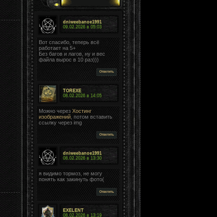
dniweebanoe1991
09.02.2026 в
05:03
Вот спасибо, теперь всё
работает на 5+
Без багов и лагов, ну и вес
файла вырос в 10 раз)))
Ответить
TOREXE
08.02.2026 в
14:05
Можно через
Хостинг
изображений
, потом вставить
ссылку через img
Ответить
dniweebanoe1991
08.02.2026 в
13:30
я видимо тормоз, не могу
понять как закинуть фото(
Ответить
EXELENT
08.02.2026 в
13:19