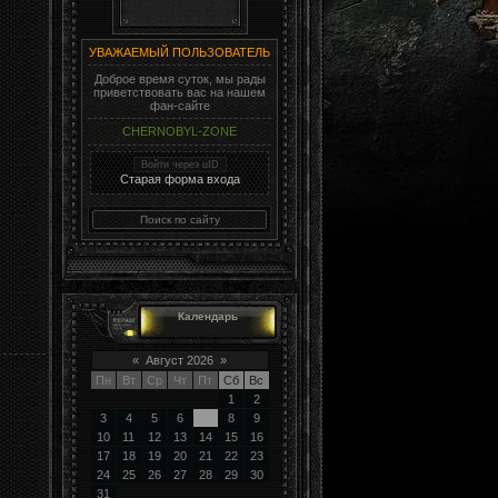
УВАЖАЕМЫЙ ПОЛЬЗОВАТЕЛЬ
Доброе время суток, мы рады
приветствовать вас на нашем
фан-сайте
CHERNOBYL-ZONE
Войти через uID
Старая форма входа
Календарь
«
Август 2026
»
Пн
Вт
Ср
Чт
Пт
Сб
Вс
1
2
3
4
5
6
7
8
9
10
11
12
13
14
15
16
17
18
19
20
21
22
23
24
25
26
27
28
29
30
31