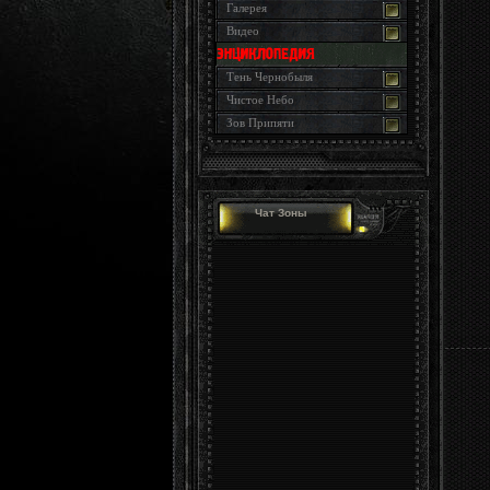
Галерея
Видео
Тень Чернобыля
Чистое Небо
Зов Припяти
Чат Зоны