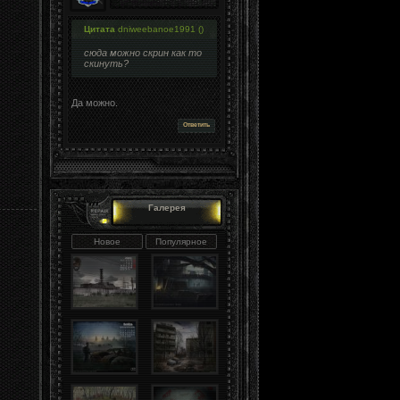
Цитата
dniweebanoe1991
(
)
сюда можно скрин как то
скинуть?
Да можно.
Ответить
Галерея