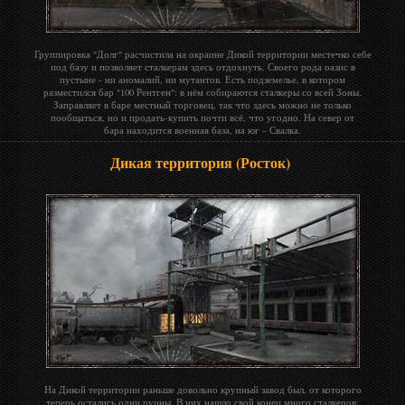
Группировка "Долг" расчистила на окраине Дикой территории местечко себе
под базу и позволяет сталкерам здесь отдохнуть. Своего рода оазис в
пустыне - ни аномалий, ни мутантов. Есть подземелье, в котором
разместился бар "100 Рентген": в нём собираются сталкеры со всей Зоны.
Заправляет в баре местный торговец, так что здесь можно не только
пообщаться, но и продать-купить почти всё, что угодно. На север от
бара находится военная база, на юг – Свалка.
Дикая территория (Росток)
На Дикой территории раньше довольно крупный завод был, от которого
теперь остались одни руины. В них нашло свой конец много сталкеров: