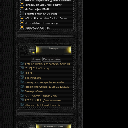
Инвалид Чернобыля добился путёвки
через прокуратуру
Излечим синдром Чернобыля?
Из биографии РБМК
Туризм в зоне отчуждения
Чернобыльской АЭС
«Clear Sky Location Pack» - Релиз!
«Lost Alpha» – Слив билда
Чернобыльская АЭС
Форум
Темные кнопки для загрузки SpAa на
uCoz
[CoC] Call of Misery
CGIM 2
Бар FireZone
Клипарты сталкеры by xemordio.
Проект Отступник - Билд 31.12.2020
Баннерообмен
SFZ Project: Episode Zero
S.T.A.L.K.E.R. День одиночки
«Doomed to Eternal Torment» -
Обречённый на вечные муки
Комментарии