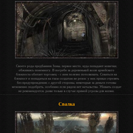
Своего рода предбанник Зоны, первое место, куда попадают новички,
обживаясь понемногу. В погребе за деревенькой возле армейского
блокпоста обитает торговец – с ним полезно потолковать. Соваться на
блокпост и попадаться на глаза солдатам не резон: у них приказ стрелять
без предупреждения; с другой стороны, некоторые за деньги готовы
мгновенно подобреть, особенно если рядом нет начальства. Убивать солдат
не рекомендуется, разве только в случае прямой угрозы для жизни.
Свалка