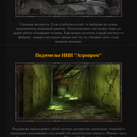
Странная местность. Если углубиться в неё, то выйдешь на сильно
загрязнённую радиацией равнину. Расположенное там мелкое озеро до
краёв забито обломками техники. Ещё можно посетить старый институт и
фабрику, однако в последнее время там что-то слишком часто стали
мелькать военные.
Подземелье НИИ "Агропром"
Подземелье представляет собой систему растянутых переходов, тоннелей и
коридоров соединяющих под землёй оба институтских корпуса. Именно здесь