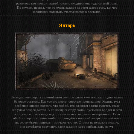
развелось там нечисти всякой, словно сходится она туда со всей Зоны.
По слухам, правда, что-то очень важное на этом заводе есть, так что
желающих попытать счастья всегда в достатке.
Янтарь
Легендарное озеро в одноимённом секторе давно уже высохло - одно мелкое
болотце осталось. Плохое это место, смертью пропитанное. Ходить туда
особенно опасно потому, что любой, кто слишком далеко сунется, сразу
же умом повреждается. А по всему сектору зомби-пустышки бродят и если
кого увидят, так к нему идут, и совсем не с мирными намерениями. Если
обойти озеро и группы зомби, то попадётся научный лагерь: там учёные -
их вертолётами привезли - изучают что-то. С ними потолковать можно,
они артефакты покупают, даже задание какое-нибудь дать могут.