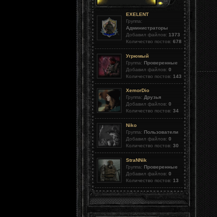
EXELENT
Группа:
Администраторы
Добавил файлов:
1373
Количество постов:
678
Угрюмый
Группа:
Проверенные
Добавил файлов:
0
Количество постов:
143
XemorDio
Группа:
Друзья
Добавил файлов:
0
Количество постов:
34
Niko
Группа:
Пользователи
Добавил файлов:
0
Количество постов:
30
StraNNik
Группа:
Проверенные
Добавил файлов:
0
Количество постов:
13