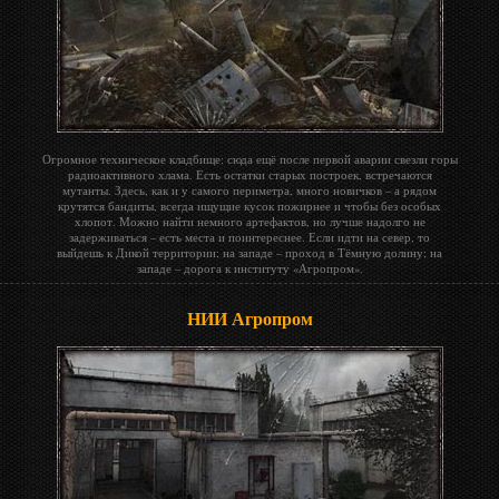
Огромное техническое кладбище: сюда ещё после первой аварии свезли горы
радиоактивного хлама. Есть остатки старых построек, встречаются
мутанты. Здесь, как и у самого периметра, много новичков – а рядом
крутятся бандиты, всегда ищущие кусок пожирнее и чтобы без особых
хлопот. Можно найти немного артефактов, но лучше надолго не
задерживаться – есть места и поинтереснее. Если идти на север, то
выйдешь к Дикой территории; на западе – проход в Тёмную долину; на
западе – дорога к институту «Агропром».
НИИ Агропром