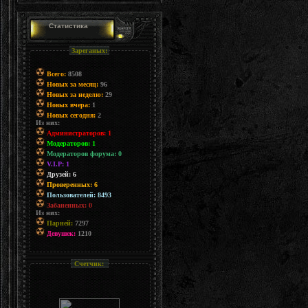
Статистика
Зареганых:
Всего:
8508
Новых за месяц:
96
Новых за неделю:
29
Новых вчера:
1
Новых сегодня:
2
Из них:
Администраторов: 1
Модераторов: 1
Модераторов форума: 0
V.I.P: 1
Друзей: 6
Проверенных: 6
Пользователей: 8493
Забаненных: 0
Из них:
Парней:
7297
Девушек:
1210
Счетчик: