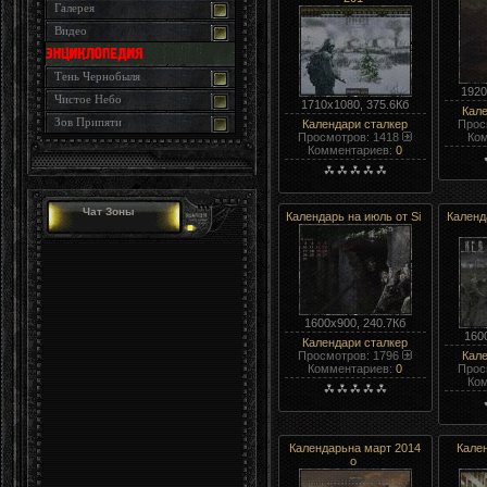
Галерея
Видео
Тень Чернобыля
1920
Чистое Небо
1710x1080, 375.6Кб
Кал
Зов Припяти
Календари сталкер
Прос
Просмотров: 1418
Ко
Комментариев:
0
Чат Зоны
Календарь на июль от Si
Календ
1600x900, 240.7Кб
160
Календари сталкер
Просмотров: 1796
Кал
Комментариев:
0
Прос
Ко
Календарьна март 2014
Кале
о