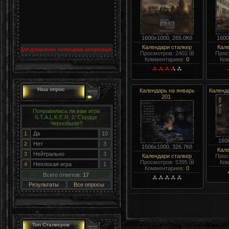
1600x1000, 265.0Кб
1600
Календари сталкер
Кал
Для добавления необходима авторизация
Просмотров: 2402
Прос
Комментариев:
0
Ко
Наш опрос
Календарь на январь
Календа
201
Понравилась ли вам игра
S.T.A.L.K.E.R. 2: Сердце
Чернобыля?
1
Да
10
160
2
Нет
3
1506x1000, 326.7Кб
Кал
3
Нейтрально
3
Календари сталкер
Прос
Просмотров: 5395
Ко
4
Неплохая игра
1
Комментариев:
0
Всего ответов:
17
Результаты
Все опросы
Топ Сталкеров