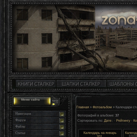
Меню сайта
Главная
»
Фотоальбом
» Календари ст
Навигация
Фотографий в альбоме
:
37
Форум
Сортировать по
:
Дате
·
Рейтингу
·
К
Файлы
Календарь на январь
Календа
Статьи
201