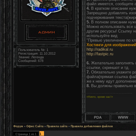
файл имеется, сообщите а
4.
В кратком описании нуж
Запрещено добавлять изо
подчеркивания текста(жир
5.
В полном описании нуж
Можно использовать все ц
другие ресурсы! Ссылку н
используйте вид
"Превью увеличение по к
Хостинги для изображени
http://radikal.ru
Пользователь №: 1
Регистрация: 11.10.2012
http://fastpic.ru
Звание: Легенда
Сообщений: 678
6.
Желательно заполнять в
ссылки, скриншот и тд.
7.
Обязательно укажите ра
файла(прямая ссылка файл
же к нему идут дополнени
8.
Вы должны правильно в
«Никто, кроме нас!»
Форум
»
Офис Сайта
»
Правила сайта
»
Правила добавления файлов
1
Страница
1
из
1