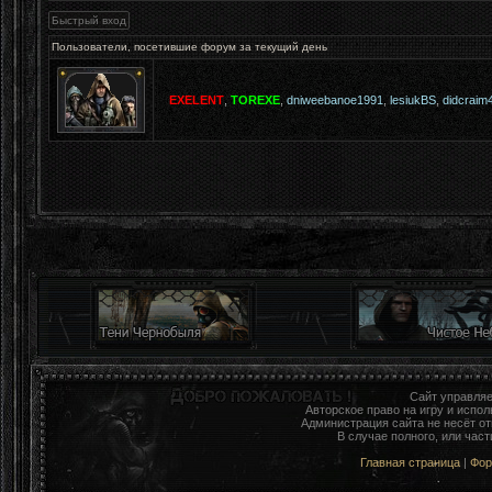
Пользователи, посетившие форум за текущий день
EXELENT
,
TOREXE
,
dniweebanoe1991
,
lesiukBS
,
didcraim
Сайт управля
Авторское право на игру и исп
Администрация сайта не несёт о
В случае полного, или час
Главная страница
|
Фо