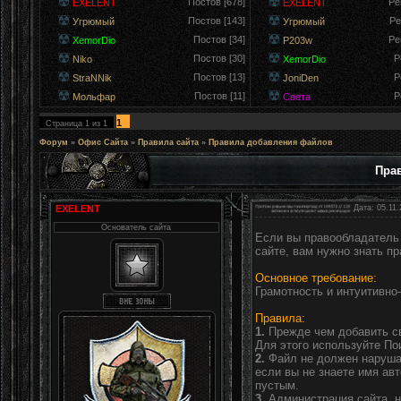
Постов [678]
Ре
EXELENT
EXELENT
Постов [143]
Ре
Угрюмый
Угрюмый
Постов [34]
Ре
XemorDio
P203w
Постов [30]
Р
Niko
XemorDio
Постов [13]
Р
StraNNik
JoniDen
Постов [11]
Р
Мольфар
Света
1
Страница
1
из
1
Форум
»
Офис Сайта
»
Правила сайта
»
Правила добавления файлов
Пра
EXELENT
Дата: 05.11.
Основатель сайта
Если вы правообладатель 
сайте, вам нужно знать пр
Основное требование:
Грамотность и интуитивно
Правила:
1.
Прежде чем добавить сво
Для этого используйте Пои
2.
Файл не должен нарушат
если вы не знаете имя авт
пустым.
3.
Администрация сайта, н