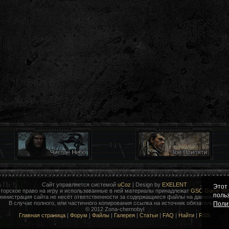
Сайт управляется системой
uCoz
| Design by
EXELENT
Этот
торское право на игру и использованные в ней материалы принадлежат
GSC Game Wor
поль
министрация сайта не несёт ответственности за содержащиеся файлы на данном порта
В случае полного, или частичного копирования ссылка на источник обязательна!
Поли
© 2012 Zona-chernobyl
Главная страница
|
Форум
|
Файлы
|
Галерея
|
Статьи
|
FAQ
|
Найти
|
RSS