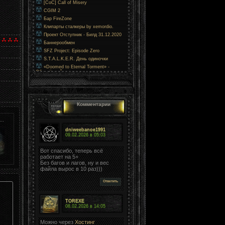
[CoC] Call of Misery
CGIM 2
Бар FireZone
Клипарты сталкеры by xemordio.
Проект Отступник - Билд 31.12.2020
Баннерообмен
SFZ Project: Episode Zero
S.T.A.L.K.E.R. День одиночки
«Doomed to Eternal Torment» -
Обречённый на вечные муки
Комментарии
..
dniweebanoe1991
09.02.2026 в
05:03
Вот спасибо, теперь всё
работает на 5+
Без багов и лагов, ну и вес
файла вырос в 10 раз)))
Ответить
TOREXE
08.02.2026 в
14:05
Можно через
Хостинг