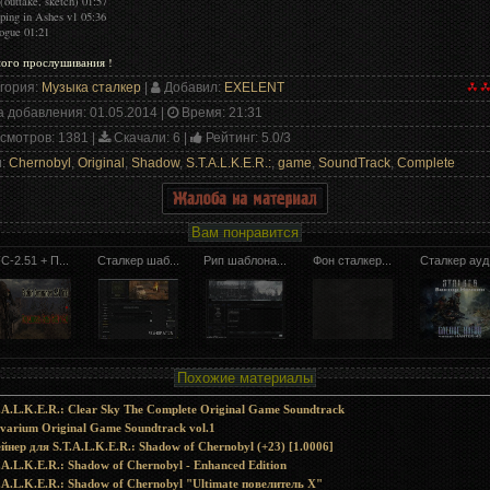
(outtake, sketch) 01:57
eping in Ashes v1 05:36
logue 01:21
ого прослушивания !
гория
:
Музыка сталкер
|
Добавил
:
EXELENT
а добавления
: 01.05.2014 |
Время
: 21:31
смотров
: 1381 |
Скачали
: 6 |
Рейтинг
:
5.0
/
3
и
:
Chernobyl
,
Original
,
Shadow
,
S.T.A.L.K.E.R.:
,
game
,
SoundTrack
,
Complete
Вам понравится
C-2.51 + П...
Сталкер шаб...
Рип шаблона...
Фон сталкер...
Сталкер ауд.
Похожие материалы
.A.L.K.E.R.: Clear Sky The Complete Original Game Soundtrack
varium Original Game Soundtrack vol.1
йнер для S.T.A.L.K.E.R.: Shadow of Chernobyl (+23) [1.0006]
.A.L.K.E.R.: Shadow of Chernobyl - Enhanced Edition
.A.L.K.E.R.: Shadow of Chernobyl "Ultimate повелитель X"