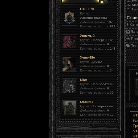
26. Res 
27. Sle
28. Epi
EXELENT
Группа:
Приятн
Администраторы
Добавил файлов:
1373
Кате
Количество постов:
678
Дат
Угрюмый
Про
Группа:
Проверенные
Добавил файлов:
0
Тег
Количество постов:
143
XemorDio
Группа:
Друзья
Добавил файлов:
0
Количество постов:
34
F
Niko
Группа:
Пользователи
Добавил файлов:
0
Количество постов:
30
StraNNik
Группа:
Проверенные
Добавил файлов:
0
Количество постов:
13
S.T
Sur
Тре
S.T
S.T