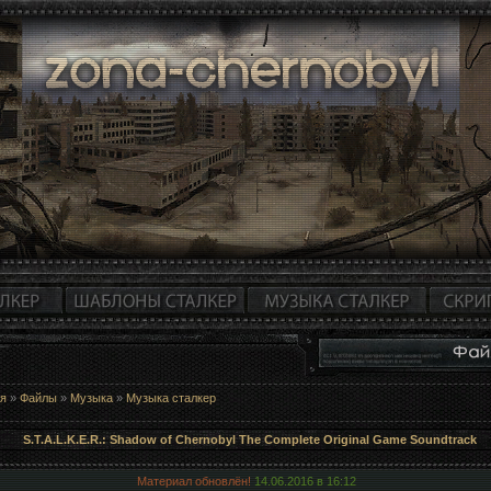
ая
»
Файлы
»
Музыка
»
Музыка сталкер
S.T.A.L.K.E.R.: Shadow of Chernobyl The Complete Original Game Soundtrack
Материал обновлён!
14.06.2016 в
16:12