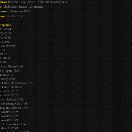
лиза:
Игровой саундтрек - Официальный релиз
т:
Цифровой релиз - 28 треков
елиза:
09 апреля 2008
ьность:
02:16:30
к треков:
01 08:41
02 05:37
03 05:00
ls 06:03
 Valley 05:00
03:11
 03:47
D. 04:38
04:07
mental Room 04:08
e Triggers 13:50
ation 13:16
 Thing 05:06
 Cities Pt1 (outtake) 07:03
d Cities Pt2 04:43
wind Pt1 03:16
wind Pt2 02:17
maly Reborn 05:22
d / Freezing Out 04:59
eping in Ashes v2 04:54
 Amb#1 01:49
 Amb#2 01:49
 Amb#3 01:49
 Pt1 (outtake) 05:04
teland II 02:07