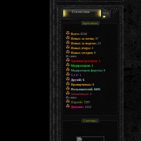
Статистика
Зареганых:
Всего:
8510
Новых за месяц:
97
Новых за неделю:
23
Новых вчера:
4
Новых сегодня:
0
Из них:
Администраторов: 1
Модераторов: 1
Модераторов форума: 0
V.I.P: 1
Друзей: 6
Проверенных: 6
Пользователей: 8495
Забаненных: 0
Из них:
Парней:
7297
Девушек:
1212
Счетчик: