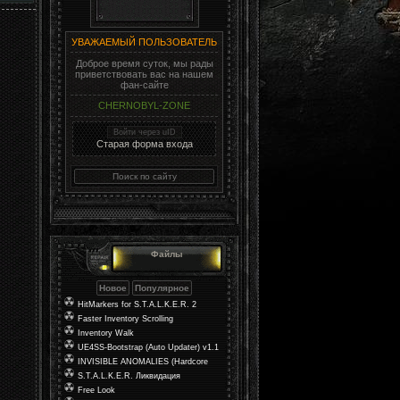
УВАЖАЕМЫЙ ПОЛЬЗОВАТЕЛЬ
Доброе время суток, мы рады
приветствовать вас на нашем
фан-сайте
CHERNOBYL-ZONE
Войти через uID
Старая форма входа
Файлы
HitMarkers for S.T.A.L.K.E.R. 2
Faster Inventory Scrolling
Inventory Walk
UE4SS-Bootstrap (Auto Updater) v1.1
INVISIBLE ANOMALIES (Hardcore
Mod)
S.T.A.L.K.E.R. Ликвидация
Free Look