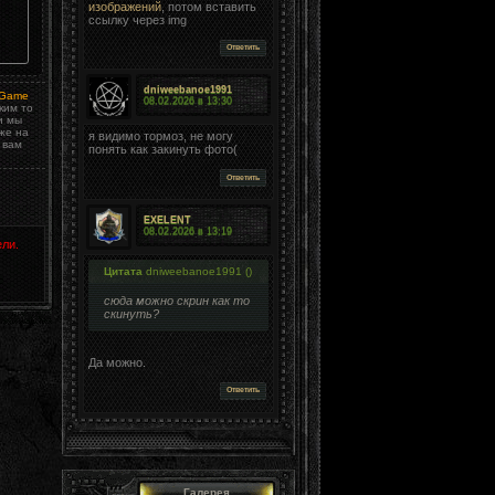
изображений
, потом вставить
ссылку через img
Ответить
dniweebanoe1991
l Game
08.02.2026 в
13:30
ким то
 мы
же на
я видимо тормоз, не могу
 вам
понять как закинуть фото(
Ответить
EXELENT
08.02.2026 в
13:19
ли.
Цитата
dniweebanoe1991
(
)
сюда можно скрин как то
скинуть?
Да можно.
Ответить
Галерея