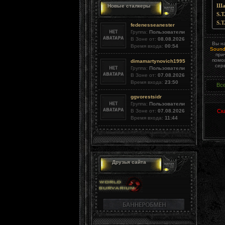
Шаб
Новые сталкеры
S.T
S.T
fedenesseanester
Группа:
Пользователи
В Зоне от:
08.08.2026
Вы н
Время входа:
00:54
Sound
при
помо
dimamartynovich1995
сер
Группа:
Пользователи
В Зоне от:
07.08.2026
Время входа:
23:50
Вс
ggvorestsidr
Группа:
Пользователи
В Зоне от:
07.08.2026
Ск
Время входа:
11:44
Друзья сайта