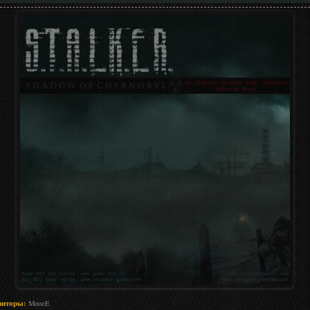
зиторы:
MoozE