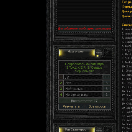
Тип ре
Форма
Дата р
Длител
Списо
1. Amb#
Для добавления необходима авторизация
2. Amb#
3. Amb#
4. Tunne
5. Dark
6. Fog 
Наш опрос
7. Heat
8. S.A.
9. Junk 
Понравилась ли вам игра
10. Ele
S.T.A.L.K.E.R. 2: Сердце
11. Zon
Чернобыля?
12. Mut
1
Да
10
13. The
14. Dead
2
Нет
3
15. Dea
3
Нейтрально
3
16. Rad
4
Неплохая игра
1
17. Rad
18. Ano
Всего ответов:
17
19. Col
Результаты
Все опросы
20. Sle
21. Web
22. Web
23. Web
24. Rads
25. Was
Топ Сталкеров