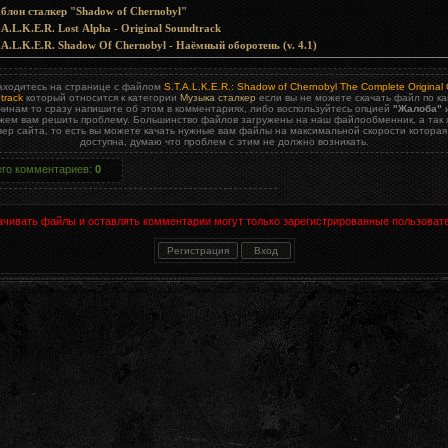
лон сталкер "Shadow of Chernobyl"
.A.L.K.E.R. Lost Alpha - Original Soundtrack
.A.L.K.E.R. Shadow Of Chernobyl - Наёмный оборотень (v. 4.1)
аходитесь на странице с файлом
S.T.A.L.K.E.R.: Shadow of Chernobyl The Complete Origina
track
который относится к категории
Музыка сталкер
если вы не можете скачать файл по ка
чинам то сразу напишите об этом в комментариях, либо воспользуйтесь опцией
"Жалоба"
и
жем вам решить проблему. Большинство файлов загружены на наш файлообменник, а так 
вер сайта, то есть вы можете качать нужные вам файлы на максимальной скорости которая
доступна, думаю что проблем с этим не должно возникать.
его комментариев
:
0
ачивать файлы и оставлять комментарии могут только зарегистрированные пользовате