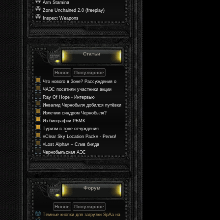
Arm Stamina
Zone Unchained 2.0 (freeplay)
Inspect Weapons
Статьи
Что нового в Зоне? Рассуждения о
мире в S.T.A.L.K.E.R. 2
ЧАЭС посетили участники акции
«Поезд Единения Украины»
Ray Of Hope - Интервью
Инвалид Чернобыля добился путёвки
через прокуратуру
Излечим синдром Чернобыля?
Из биографии РБМК
Туризм в зоне отчуждения
Чернобыльской АЭС
«Clear Sky Location Pack» - Релиз!
«Lost Alpha» – Слив билда
Чернобыльская АЭС
Форум
Темные кнопки для загрузки SpAa на
uCoz