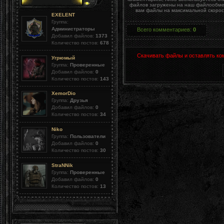
файлов загружены на наш файлообменн
вам файлы на максимальной скорост
EXELENT
Группа:
Администраторы
Всего комментариев
:
0
Добавил файлов:
1373
Количество постов:
678
Скачивать файлы и оставлять ко
Угрюмый
Группа:
Проверенные
Добавил файлов:
0
Количество постов:
143
XemorDio
Группа:
Друзья
Добавил файлов:
0
Количество постов:
34
Niko
Группа:
Пользователи
Добавил файлов:
0
Количество постов:
30
StraNNik
Группа:
Проверенные
Добавил файлов:
0
Количество постов:
13