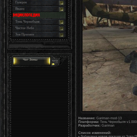
Галерея
Видео
Тень Чернобыля
Чистое Небо
Зов Припяти
Чат Зоны
Название:
Gariman-mod-13
Платформа:
Тень Чернобыля v1.000
Разработчик:
Gariman
Список изменений:
• Добавлена новая локация из Зова 