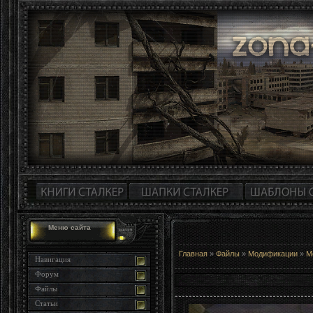
Меню сайта
Главная
»
Файлы
»
Модификации
»
М
Навигация
Форум
Файлы
Статьи