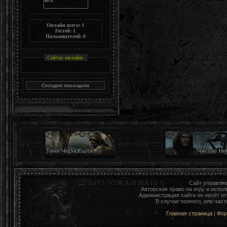
Онлайн всего:
1
Гостей:
1
Пользователей:
0
Сейчас онлайн:
Сайт управля
Авторское право на игру и исп
Администрация сайта не несёт о
В случае полного, или час
Главная страница
|
Фо