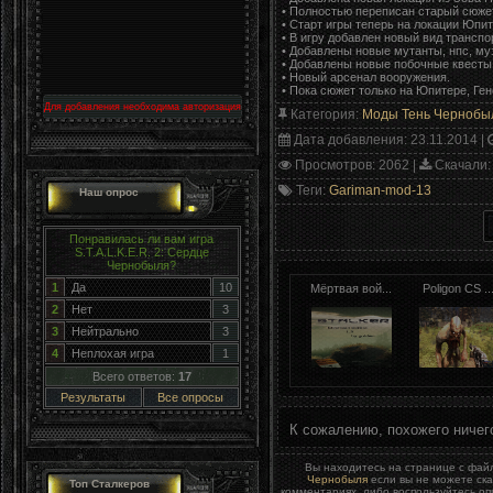
• Полностью переписан старый сюже
• Старт игры теперь на локации Юпит
• В игру добавлен новый вид транспор
• Добавлены новые мутанты, нпс, му
• Добавлены новые побочные квесты
• Новый арсенал вооружения.
• Пока сюжет только на Юпитере, Ген
Для добавления необходима авторизация
Категория
:
Моды Тень Чернобы
Дата добавления
: 23.11.2014 |
Просмотров
: 2062 |
Скачали
:
Теги
:
Gariman-mod-13
Наш опрос
Понравилась ли вам игра
S.T.A.L.K.E.R. 2: Сердце
Чернобыля?
1
Да
10
Мёртвая вой...
Poligon CS ..
2
Нет
3
3
Нейтрально
3
4
Неплохая игра
1
Всего ответов:
17
Результаты
Все опросы
К сожалению, похожего ничег
Вы находитесь на странице с фа
Чернобыля
если вы не можете ска
Топ Сталкеров
комментариях, либо воспользуйтесь о