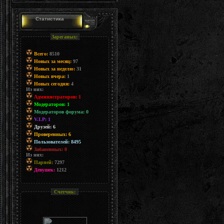
Статистика
Зареганых:
Всего:
8510
Новых за месяц:
97
Новых за неделю:
31
Новых вчера:
1
Новых сегодня:
4
Из них:
Администраторов: 1
Модераторов: 1
Модераторов форума: 0
V.I.P: 1
Друзей: 6
Проверенных: 6
Пользователей: 8495
Забаненных: 0
Из них:
Парней:
7297
Девушек:
1212
Счетчик: