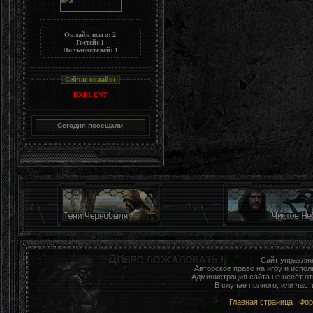
Онлайн всего:
2
Гостей:
1
Пользователей:
1
Сейчас онлайн:
EXELENT
Сайт управля
Авторское право на игру и исп
Администрация сайта не несёт о
В случае полного, или час
Главная страница
|
Фо