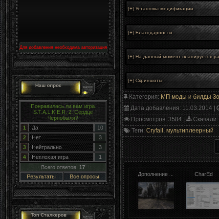
Для добавления необходима авторизация
Наш опрос
Категория
:
МП моды и билды З
Понравилась ли вам игра
Дата добавления
: 11.03.2014 |
S.T.A.L.K.E.R. 2: Сердце
Чернобыля?
Просмотров
: 3584 |
Скачали
1
Да
10
Теги
:
Cryfall
,
мультиплеерный
2
Нет
3
3
Нейтрально
3
4
Неплохая игра
1
Всего ответов:
17
Дополнение ...
CharEd
Результаты
Все опросы
Топ Сталкеров