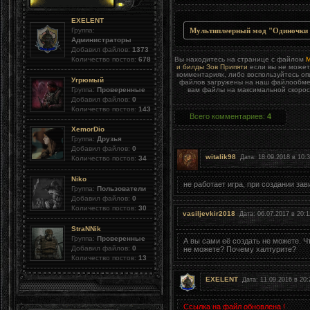
EXELENT
Группа:
Мультиплеерный мод "Одиночки 
Администраторы
Добавил файлов:
1373
Вы находитесь на странице с файлом
М
Количество постов:
678
и билды Зов Припяти
если вы не может
комментариях, либо воспользуйтесь о
Угрюмый
файлов загружены на наш файлообменн
Группа:
Проверенные
вам файлы на максимальной скорост
Добавил файлов:
0
Количество постов:
143
Всего комментариев
:
4
XemorDio
Группа:
Друзья
Добавил файлов:
0
witalik98
Дата: 18.09.2018 в 10:
Количество постов:
34
Niko
не работает игра, при создании зав
Группа:
Пользователи
Добавил файлов:
0
Количество постов:
30
vasiljevkir2018
Дата: 06.07.2017 в 20:
StraNNik
Группа:
Проверенные
А вы сами её создать не можете. Ч
Добавил файлов:
0
не можете? Почему халтурите?
Количество постов:
13
EXELENT
Дата: 11.09.2016 в 20:
Ссылка на файл обновлена !