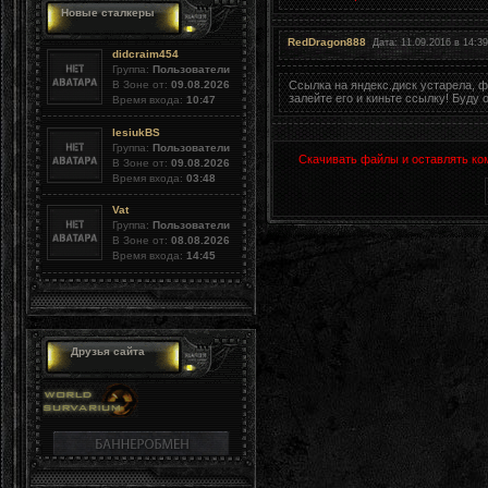
Новые сталкеры
RedDragon888
Дата: 11.09.2016 в 14:3
didcraim454
Группа:
Пользователи
Ссылка на яндекс.диск устарела, ф
В Зоне от:
09.08.2026
залейте его и киньте ссылку! Буду 
Время входа:
10:47
lesiukBS
Группа:
Пользователи
Скачивать файлы и оставлять ко
В Зоне от:
09.08.2026
Время входа:
03:48
Vat
Группа:
Пользователи
В Зоне от:
08.08.2026
Время входа:
14:45
Друзья сайта