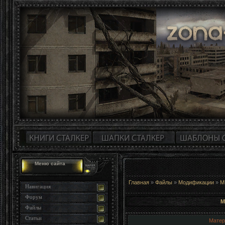
Меню сайта
Главная
»
Файлы
»
Модификации
»
М
Навигация
Форум
М
Файлы
Статьи
Матер