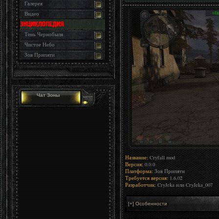
Галерея
Видео
Тень Чернобыля
Чистое Небо
Зов Припяти
Чат Зоны
Название:
Cryfall mod
Версия:
0.0.0
Платформа:
Зов Припяти
Требуется версия:
1.6.02
Разработчик:
CryJeka или CryJeka_007