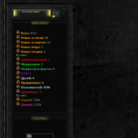
Статистика
Зареганых:
Всего:
8515
Новых за месяц:
98
Новых за неделю:
24
Новых вчера:
3
Новых сегодня:
2
Из них:
Администраторов: 1
Модераторов: 1
Модераторов форума: 0
V.I.P: 1
Друзей: 6
Проверенных: 6
Пользователей: 8500
Забаненных: 0
Из них:
Парней:
7304
Девушек:
1210
Счетчик: