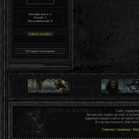
Онлайн всего:
3
Гостей:
3
Пользователей:
0
Сейчас онлайн:
Сайт управля
Авторское право на игру и исп
Администрация сайта не несёт о
В случае полного, или час
Главная страница
|
Фо