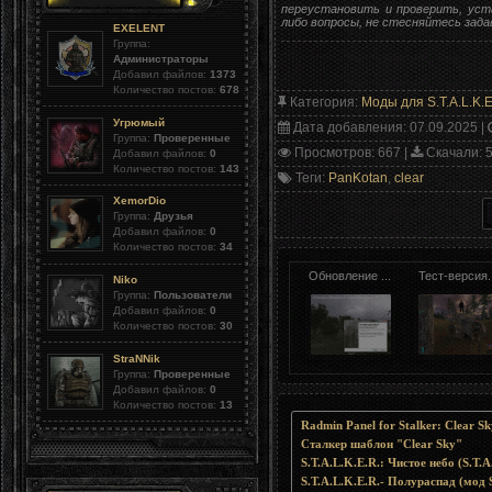
переустановить и проверить, уст
либо вопросы, не стесняйтесь зада
EXELENT
Группа:
Администраторы
Добавил файлов:
1373
Количество постов:
678
Категория
:
Моды для S.T.A.L.K.E
Угрюмый
Дата добавления
: 07.09.2025 |
Группа:
Проверенные
Просмотров
: 667 |
Скачали
: 
Добавил файлов:
0
Количество постов:
143
Теги
:
PanKotan
,
clear
XemorDio
Группа:
Друзья
Добавил файлов:
0
Количество постов:
34
Обновление ...
Тест-версия..
Niko
Группа:
Пользователи
Добавил файлов:
0
Количество постов:
30
StraNNik
Группа:
Проверенные
Добавил файлов:
0
Количество постов:
13
Radmin Panel for Stalker: Clear Sk
Сталкер шаблон "Clear Sky"
S.T.A.L.K.E.R.: Чистое небо (S.T.A
S.T.A.L.K.E.R.- Полураспад (мод S