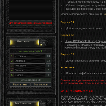
- Теперь в игре чистое небо. А в
- Облака генерируются случайно,
- Бесшовные переходы между по
Можешь использовать его с моим
Бо
Версия 0.2
Для добавления необходима авторизация
- Добавлен улучшенный туман
Версия 0.3
- Ночь ИСПРАВЛЕНА! Уху! Однако
Наш опрос
- Добавлены плавные переходы 
изменений погоды между настрой
Как вам наш сайт ?
Версия 0.5
1
Отлично
24
- Добавлены новые эффекты дож
2
Хорошо
12
3
Неплохо
8
Установка:
4
Ужасно
3
- Бросьте три файла в папку ~mo
5
Плохо
1
Всего ответов:
48
Совместим с динамическим капит
за объявлениями. Если вы установ
Результаты
Все опросы
ЧИТАЙТЕ ВНИМАТЕЛЬНО
ЕСЛИ ДО ЭТОГО ВЫ УСТАНОВИЛ
ВАМ ПОТРЕБУЕТСЯ УДАЛИТЬ ПАП
РАБОТАЛ. ПОСКОЛЬКУ ОН ИМЕЕТ
Топ Сталкеров
Если ваши облака не похожи н