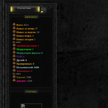
Статистика
Зареганых:
Всего:
8511
Новых за месяц:
97
Новых за неделю:
24
Новых вчера:
4
Новых сегодня:
1
Из них:
Администраторов: 1
Модераторов: 1
Модераторов форума: 0
V.I.P: 1
Друзей: 6
Проверенных: 6
Пользователей: 8496
Забаненных: 0
Из них:
Парней:
7300
Девушек:
1210
Счетчик: