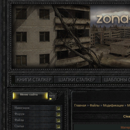
Меню сайта
Главная
»
Файлы
»
Модификации
»
М
Навигация
Форум
Clea
Файлы
Статьи
Матер