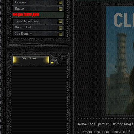
Галерея
Видео
Тень Чернобыля
Чистое Небо
Зов Припяти
Чат Зоны
Ясное небо
Графика и погода
Мод
п
-Улучшение освещения и теней