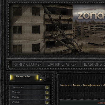
Меню сайта
Главная
»
Файлы
»
Модификации
»
М
Навигация
Форум
Файлы
Статьи
Матер