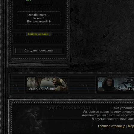
Онлайн всего:
1
Гостей:
1
Пользователей:
0
Сейчас онлайн:
Сайт управля
Авторское право на игру и исп
Администрация сайта не несёт о
В случае полного, или час
Главная страница
|
Фо