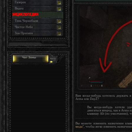
Галерея
Видео
Тень Чернобыля
Чистое Небо
Зов Припяти
Чат Зоны
Вам когда-нибудь хотелось держать в 
Arma или DayZ?
Вы когда-нибудь хотели уд
двигаться вперед, как в Arma 
клавишу Alt (по умолчанию), ч
Вы можете изменить назначение клав
мода
", чтобы легко изменить назначен