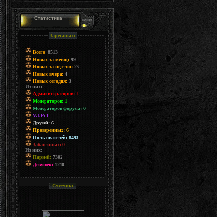
Статистика
Зареганых:
Всего:
8513
Новых за месяц:
99
Новых за неделю:
26
Новых вчера:
4
Новых сегодня:
3
Из них:
Администраторов: 1
Модераторов: 1
Модераторов форума: 0
V.I.P: 1
Друзей: 6
Проверенных: 6
Пользователей: 8498
Забаненных: 0
Из них:
Парней:
7302
Девушек:
1210
Счетчик: