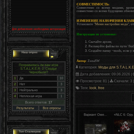
СОВМЕСТИМОСТЬ:
Совместимо со всеми модами, кроме
совместимо со всеми будущими обновл
ИЗМЕНЕНИЕ НАЗНАЧЕНИЯ КЛАВ
Установите "
Меню настройки мода
", о
Для добавления необходима авторизация
Инструкция по установке:
Скачайте архив;
Распакуйте файлы по пути \Stal
Создайте папку ~mods, если у в
Наш опрос
Автор
:
ZunaSW
Понравилась ли вам игра
Категория
:
Моды для S.T.A.L.K.E
S.T.A.L.K.E.R. 2: Сердце
Чернобыля?
Дата добавления
: 09.06.2026 |
1
Да
10
Просмотров
: 81 |
Скачали
: 3 
2
Нет
3
Теги
:
look
,
free
3
Нейтрально
3
4
Неплохая игра
1
Всего ответов:
17
Результаты
Все опросы
Вариант Оме...
«NLC 6: Ору..
Топ Сталкеров