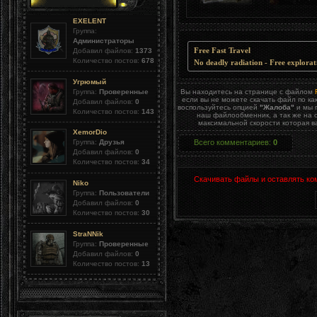
EXELENT
Группа:
Администраторы
Free Fast Travel
Добавил файлов:
1373
Количество постов:
678
No deadly radiation - Free explorat
Угрюмый
Группа:
Проверенные
Вы находитесь на странице с файлом
если вы не можете скачать файл по ка
Добавил файлов:
0
воспользуйтесь опцией
"Жалоба"
и мы 
Количество постов:
143
наш файлообменник, а так же на 
максимальной скорости которая в
XemorDio
Всего комментариев
:
0
Группа:
Друзья
Добавил файлов:
0
Количество постов:
34
Скачивать файлы и оставлять ко
Niko
Группа:
Пользователи
Добавил файлов:
0
Количество постов:
30
StraNNik
Группа:
Проверенные
Добавил файлов:
0
Количество постов:
13