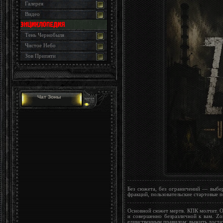
Галерея
Видео
Тень Чернобыля
Чистое Небо
Зов Припяти
Чат Зоны
Без сюжета, без ограничений — выбе
фракций, пользовательские стартовые 
Основной сюжет мертв. КПК молчит. О
и совершенно безразличной к вам. Z
единственным правилом: выжить достат