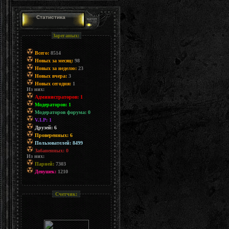
Статистика
Зареганых:
Всего:
8514
Новых за месяц:
98
Новых за неделю:
23
Новых вчера:
3
Новых сегодня:
1
Из них:
Администраторов: 1
Модераторов: 1
Модераторов форума: 0
V.I.P: 1
Друзей: 6
Проверенных: 6
Пользователей: 8499
Забаненных: 0
Из них:
Парней:
7303
Девушек:
1210
Счетчик: