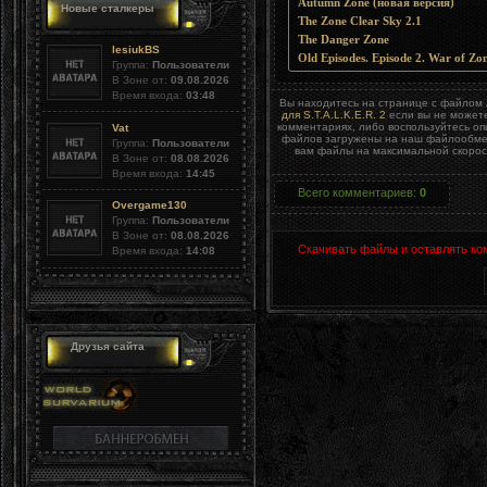
Autumn Zone (новая версия)
Новые сталкеры
The Zone Clear Sky 2.1
The Danger Zone
lesiukBS
Old Episodes. Episode 2. War of Zo
Группа:
Пользователи
В Зоне от:
09.08.2026
Время входа:
03:48
Вы находитесь на странице с файлом
для S.T.A.L.K.E.R. 2
если вы не можете
комментариях, либо воспользуйтесь о
Vat
файлов загружены на наш файлообменн
Группа:
Пользователи
вам файлы на максимальной скорост
В Зоне от:
08.08.2026
Время входа:
14:45
Всего комментариев
:
0
Overgame130
Группа:
Пользователи
В Зоне от:
08.08.2026
Скачивать файлы и оставлять ко
Время входа:
14:08
Друзья сайта