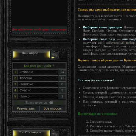
Теперь вы сами выбираете, где начин
Нажимайте
«-»
в любом месте и в любо
— и весь ваш забег изменится.
Выберите свою фракцию.
Двенадца
Для добавления необходима авторизация
Долг, Свобода, Охрана, Одинокие 
Дегтярева. Ваши цвета определяют, 
Выберите свою базу — она подб
получает свой собственный набор 
атмосферой. Никаких одиноких мос
каждая высадка — это место, кот
Наш опрос
свой флаг, и список стартовых точе
Верные теперь обрели дом — Красна
Как вам наш сайт ?
Совершенно новая крепость Моноли
наконец-то получило место, где верные
1
Отлично
24
2
Хорошо
12
Так кем же вы станете?
3
Неплохо
8
Охотник за артефактами, истекающ
4
Ужасно
3
Солдат, который поднимается по сл
5
Плохо
1
Убийца, который охотится за самым
Или призрак, который в одиночес
Всего ответов:
48
осталось.
Результаты
Все опросы
Инструкция по установке
:
Загрузите мод.
Распакуйте его по пути \Stalke
Создайте папку ~mods, если у в
Топ Сталкеров