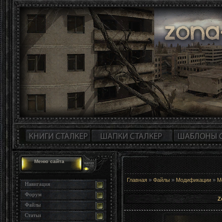
Меню сайта
Главная
»
Файлы
»
Модификации
»
М
Навигация
Форум
Z
Файлы
Статьи