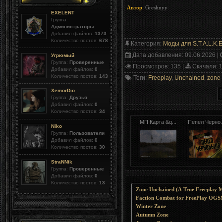
Автор
:
Greshnyy
EXELENT
Группа:
Администраторы
Добавил файлов:
1373
Количество постов:
678
Категория
:
Моды для S.T.A.L.K.E
Дата добавления
: 09.06.2026 |
Угрюмый
Группа:
Проверенные
Просмотров
: 135 |
Скачали
: 
Добавил файлов:
0
Количество постов:
143
Теги
:
Freeplay
,
Unchained
,
zone
XemorDio
Группа:
Друзья
Добавил файлов:
0
Количество постов:
34
МП Карта &q...
Пепел Черно.
Niko
Группа:
Пользователи
Добавил файлов:
0
Количество постов:
30
StraNNik
Группа:
Проверенные
Добавил файлов:
0
Количество постов:
13
Zone Unchained (A True Freeplay 
Faction Combat for FreePlay OGSM
Winter Zone
Autumn Zone