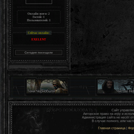
Онлайн всего:
2
Гостей:
1
Пользователей:
1
Сейчас онлайн:
EXELENT
Сайт управля
Авторское право на игру и исп
Администрация сайта не несёт о
В случае полного, или час
Главная страница
|
Фо