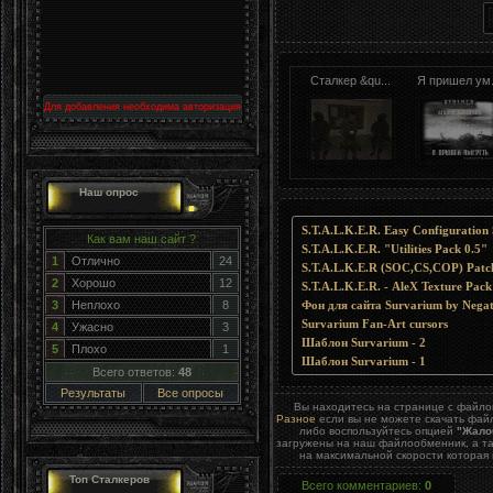
Сталкер &qu...
Я пришел ум.
Для добавления необходима авторизация
Наш опрос
S.T.A.L.K.E.R. Easy Configuration 
Как вам наш сайт ?
S.T.A.L.K.E.R. "Utilities Pack 0.5"
1
Отлично
24
S.T.A.L.K.E.R (SOC,CS,COP) Pa
2
Хорошо
12
S.T.A.L.K.E.R. - AleX Texture Pack
3
Неплохо
8
Фон для сайта Survarium by Negat
Survarium Fan-Art cursors
4
Ужасно
3
Шаблон Survarium - 2
5
Плохо
1
Шаблон Survarium - 1
Всего ответов:
48
Результаты
Все опросы
Вы находитесь на странице с файл
Разное
если вы не можете скачать файл
либо воспользуйтесь опцией
"Жало
загружены на наш файлообменник, а та
на максимальной скорости которая 
Топ Сталкеров
Всего комментариев
:
0