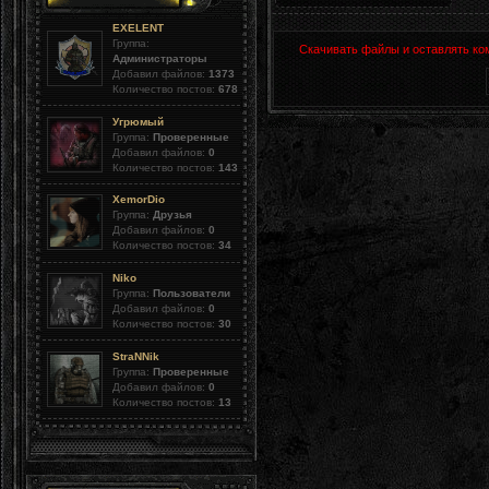
EXELENT
Группа:
Скачивать файлы и оставлять ко
Администраторы
Добавил файлов:
1373
Количество постов:
678
Угрюмый
Группа:
Проверенные
Добавил файлов:
0
Количество постов:
143
XemorDio
Группа:
Друзья
Добавил файлов:
0
Количество постов:
34
Niko
Группа:
Пользователи
Добавил файлов:
0
Количество постов:
30
StraNNik
Группа:
Проверенные
Добавил файлов:
0
Количество постов:
13