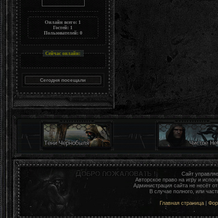
Онлайн всего:
1
Гостей:
1
Пользователей:
0
Сейчас онлайн:
Сайт управля
Авторское право на игру и исп
Администрация сайта не несёт о
В случае полного, или час
Главная страница
|
Фо