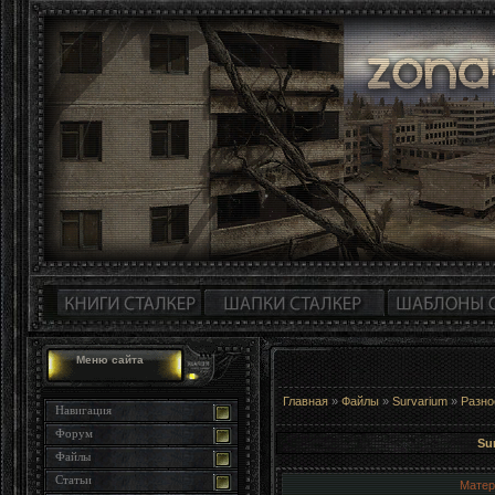
Меню сайта
Главная
»
Файлы
»
Survarium
»
Разно
Навигация
Форум
Su
Файлы
Статьи
Матер