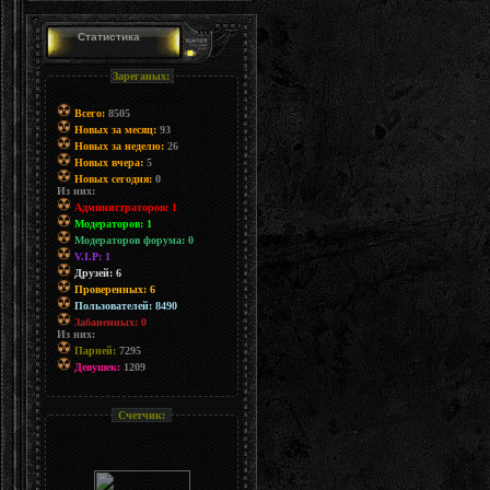
Статистика
Зареганых:
Всего:
8505
Новых за месяц:
93
Новых за неделю:
26
Новых вчера:
5
Новых сегодня:
0
Из них:
Администраторов: 1
Модераторов: 1
Модераторов форума: 0
V.I.P: 1
Друзей: 6
Проверенных: 6
Пользователей: 8490
Забаненных: 0
Из них:
Парней:
7295
Девушек:
1209
Счетчик: