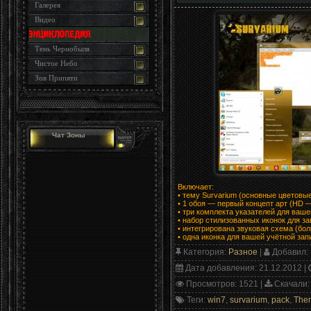
Галерея
Видео
Тень Чернобыля
Чистое Небо
Зов Припяти
Чат Зоны
Включает:
• тему Survarium (основные цветовы
• 1 обоя — первый концепт арт (HD —
• три комплекта указателей для ваш
• набор стилизованных иконок для з
• интегрирована звуковая схема (бо
• одна иконка для вашей учётной зап
Категория
:
Разное
|
Добавил
:
Дата добавления
: 21.12.2012 |
Просмотров
: 1521 |
Скачали
:
Теги
:
win7
,
survarium
,
pack
,
The