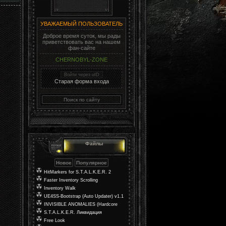
УВАЖАЕМЫЙ ПОЛЬЗОВАТЕЛЬ
Доброе время суток, мы рады
приветствовать вас на нашем
фан-сайте
CHERNOBYL-ZONE
Войти через uID
Старая форма входа
Файлы
HitMarkers for S.T.A.L.K.E.R. 2
Faster Inventory Scrolling
Inventory Walk
UE4SS-Bootstrap (Auto Updater) v1.1
INVISIBLE ANOMALIES (Hardcore
Mod)
S.T.A.L.K.E.R. Ликвидация
Free Look