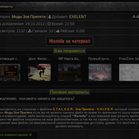
гория
:
Моды Зов Припяти
|
Добавил
:
EXELENT
а добавления
: 29.10.2012 |
Время
: 21:58
смотров
: 2132 |
Скачали
: 10 |
Рейтинг
:
0.0
/
0
Вам понравится
ктивация с...
Долг. Филос...
MP Карта &q...
Полный руси...
FreeZone Se.
Похожие материалы
жалению, похожего ничего не нашлось!
находитесь на странице с файлом
S.T.A.L.K.E.R.: Зов Припяти - S.N.I.P.E.R.
который относит
рии
Моды Зов Припяти
если вы не можете скачать файл по каким то причинам то сразу нап
м в комментариях, либо воспользуйтесь опцией
"Жалоба"
и мы поможем вам решить пробл
инство файлов загружены на наш файлообменник, а так же на сервер сайта, то есть вы 
 нужные вам файлы на максимальной скорости которая вам доступна, думаю что проблем с 
должно возникать.
его комментариев
:
0