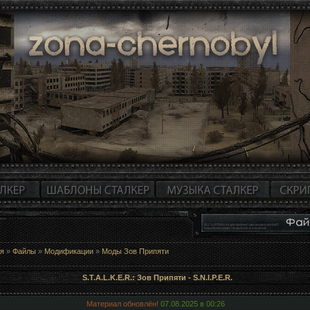
ая
»
Файлы
»
Модификации
»
Моды Зов Припяти
S.T.A.L.K.E.R.: Зов Припяти - S.N.I.P.E.R.
Материал обновлён!
07.08.2025 в
00:26