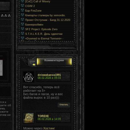
[CoC] Call of Misery
CGIM 2
Бар FireZone
Клипарты сталкеры by xemordio.
Проект Отступник - Билд 31.12.2020
Баннерообмен
SFZ Project: Episode Zero
S.T.A.L.K.E.R. День одиночки
«Doomed to Eternal Torment» -
Обречённый на вечные муки
..
Комментарии
dniweebanoe1991
09.02.2026 в
05:03
Вот спасибо, теперь всё
работает на 5+
Без багов и лагов, ну и вес
файла вырос в 10 раз)))
ся к
ишите об
Ответить
ему.
можете
этим не
TOREXE
08.02.2026 в
14:05
Можно через
Хостинг