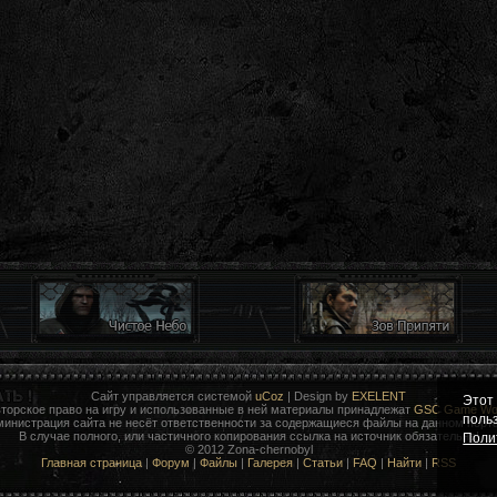
Сайт управляется системой
uCoz
| Design by
EXELENT
Этот
торское право на игру и использованные в ней материалы принадлежат
GSC Game Wor
поль
министрация сайта не несёт ответственности за содержащиеся файлы на данном порта
В случае полного, или частичного копирования ссылка на источник обязательна!
Поли
© 2012 Zona-chernobyl
Главная страница
|
Форум
|
Файлы
|
Галерея
|
Статьи
|
FAQ
|
Найти
|
RSS