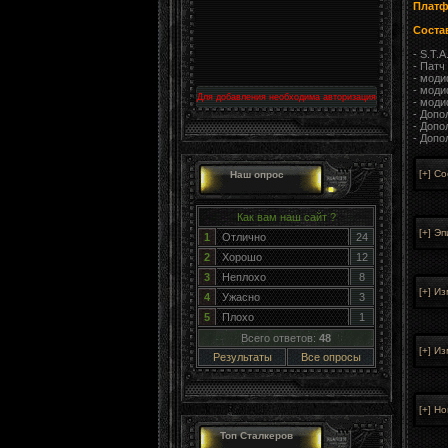
Платф
Соста
- S.T.
- Патч
- мод
- мод
Для добавления необходима авторизация
- мод
- Допо
- Допо
- Допо
Наш опрос
Как вам наш сайт ?
1
Отлично
24
2
Хорошо
12
3
Неплохо
8
4
Ужасно
3
5
Плохо
1
Всего ответов:
48
Результаты
Все опросы
Топ Сталкеров