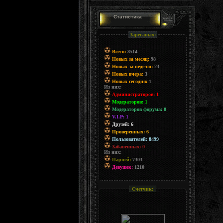
Статистика
Зареганых:
Всего:
8514
Новых за месяц:
98
Новых за неделю:
23
Новых вчера:
3
Новых сегодня:
1
Из них:
Администраторов: 1
Модераторов: 1
Модераторов форума: 0
V.I.P: 1
Друзей: 6
Проверенных: 6
Пользователей: 8499
Забаненных: 0
Из них:
Парней:
7303
Девушек:
1210
Счетчик: