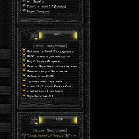
Arm Stamina
Zone Unchained 2.0 (freeplay)
Inspect Weapons
Статьи
Что нового в Зоне? Рассуждения о
мире в S.T.A.L.K.E.R. 2
ЧАЭС посетили участники акции
«Поезд Единения Украины»
Ray Of Hope - Интервью
Инвалид Чернобыля добился путёвки
через прокуратуру
Излечим синдром Чернобыля?
Из биографии РБМК
Туризм в зоне отчуждения
Чернобыльской АЭС
«Clear Sky Location Pack» - Релиз!
«Lost Alpha» – Слив билда
Чернобыльская АЭС
Форум
Темные кнопки для загрузки SpAa на
uCoz