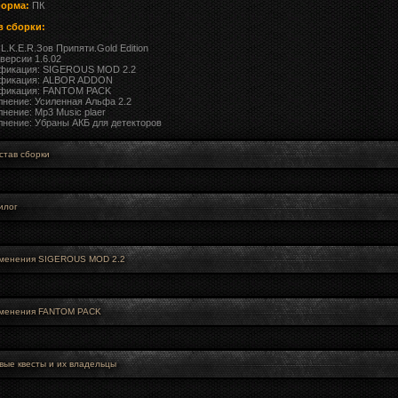
орма:
ПК
в сборки:
A.L.K.E.R.Зов Припяти.Gold Edition
 версии 1.6.02
ификация: SIGEROUS MOD 2.2
ификация: ALBOR ADDON
ификация: FANTOM PACK
лнение: Усиленная Альфа 2.2
лнение: Mp3 Music plaer
лнение: Убраны АКБ для детекторов