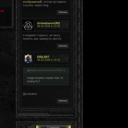
изображений
, потом вставить
ссылку через img
ли.
Ответить
dniweebanoe1991
08.02.2026 в
13:30
я видимо тормоз, не могу
понять как закинуть фото(
Ответить
EXELENT
08.02.2026 в
13:19
Цитата
dniweebanoe1991
(
)
сюда можно скрин как то
скинуть?
Да можно.
Ответить
Галерея