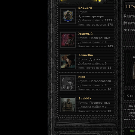
EXELENT
Группа:
Кате
Администраторы
Добавил файлов:
1373
Дат
Количество постов:
678
Про
Угрюмый
Группа:
Проверенные
Добавил файлов:
0
Количество постов:
143
XemorDio
А
Группа:
Друзья
Добавил файлов:
0
Количество постов:
34
Niko
Группа:
Пользователи
Добавил файлов:
0
Количество постов:
30
К со
StraNNik
Группа:
Проверенные
Вы 
Добавил файлов:
0
катего
Количество постов:
13
это
Больш
качать
Вс