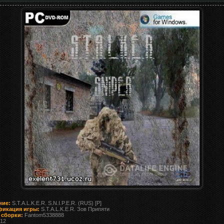
ние:
S.T.A.L.K.E.R. S.N.I.P.E.R. (RUS) [P]
икация игры:
S.T.A.L.K.E.R. Зов Припяти
 сборки:
Fantom5338888
12