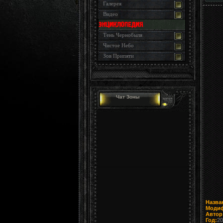
Галерея
Видео
Тень Чернобыля
Чистое Небо
Зов Припяти
Чат Зоны
Назва
Модиф
Автор
Год:
20