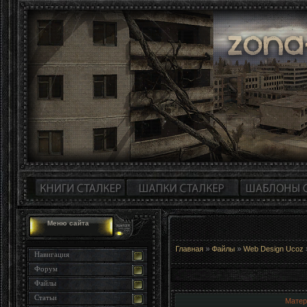
Меню сайта
Главная
»
Файлы
»
Web Design Ucoz
Навигация
Форум
Файлы
Статьи
Матер