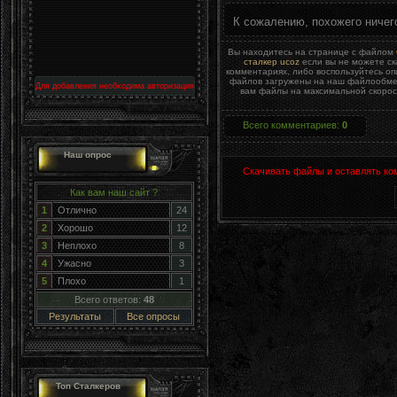
К сожалению, похожего ничег
Вы находитесь на странице с файлом
сталкер ucoz
если вы не можете ск
комментариях, либо воспользуйтесь о
файлов загружены на наш файлообменн
Для добавления необходима авторизация
вам файлы на максимальной скорост
Всего комментариев
:
0
Наш опрос
Скачивать файлы и оставлять ко
Как вам наш сайт ?
1
Отлично
24
2
Хорошо
12
3
Неплохо
8
4
Ужасно
3
5
Плохо
1
Всего ответов:
48
Результаты
Все опросы
Топ Сталкеров