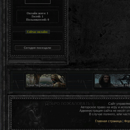
Онлайн всего:
1
Гостей:
1
Пользователей:
0
Сейчас онлайн:
Сайт управля
Авторское право на игру и исп
Администрация сайта не несёт о
В случае полного, или час
Главная страница
|
Фо