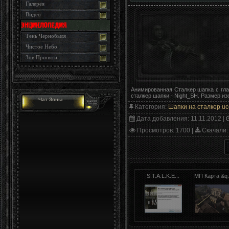
Галерея
Видео
Тень Чернобыля
Чистое Небо
Зов Припяти
Анимированная Сталкер шапка с гл
сталкер шапки - Night_SH. Размер из
Чат Зоны
Категория
:
Шапки на сталкер uc
Дата добавления
: 11.11.2012 |
Просмотров
: 1700 |
Скачали
:
S.T.A.L.K.E...
МП Карта &q.