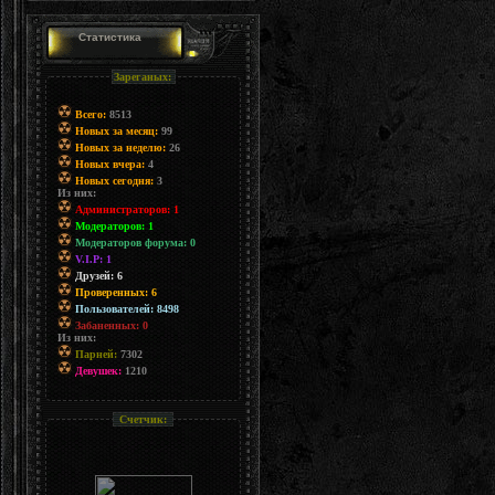
Статистика
Зареганых:
Всего:
8513
Новых за месяц:
99
Новых за неделю:
26
Новых вчера:
4
Новых сегодня:
3
Из них:
Администраторов: 1
Модераторов: 1
Модераторов форума: 0
V.I.P: 1
Друзей: 6
Проверенных: 6
Пользователей: 8498
Забаненных: 0
Из них:
Парней:
7302
Девушек:
1210
Счетчик: