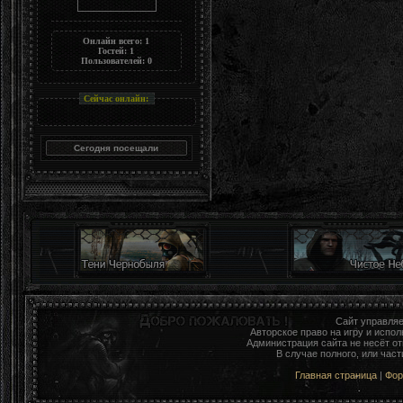
Онлайн всего:
1
Гостей:
1
Пользователей:
0
Сейчас онлайн:
Сайт управля
Авторское право на игру и исп
Администрация сайта не несёт о
В случае полного, или час
Главная страница
|
Фо