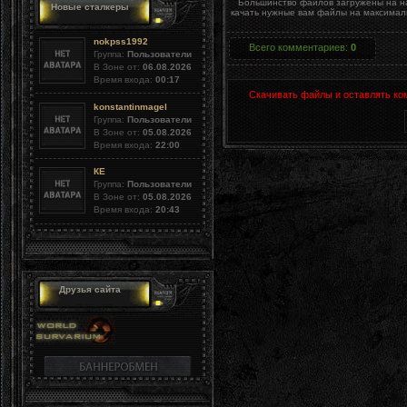
Большинство файлов загружены на на
Новые сталкеры
качать нужные вам файлы на максималь
nokpss1992
Всего комментариев
:
0
Группа:
Пользователи
В Зоне от:
06.08.2026
Время входа:
00:17
Скачивать файлы и оставлять ко
konstantinmagel
Группа:
Пользователи
В Зоне от:
05.08.2026
Время входа:
22:00
КЕ
Группа:
Пользователи
В Зоне от:
05.08.2026
Время входа:
20:43
Друзья сайта