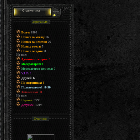
Статистика
Зареганых:
Всего:
8505
Новых за месяц:
96
Новых за неделю:
26
Новых вчера:
5
Новых сегодня:
0
Из них:
Администраторов: 1
Модераторов: 1
Модераторов форума: 0
V.I.P: 1
Друзей: 6
Проверенных: 6
Пользователей: 8490
Забаненных: 0
Из них:
Парней:
7295
Девушек:
1209
Счетчик: