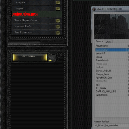
Галерея
Видео
Тень Чернобыля
Чистое Небо
Зов Припяти
Чат Зоны