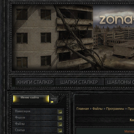
Меню сайта
Главная
»
Файлы
»
Программы
»
Про
Навигация
Форум
Ко
Файлы
Статьи
Матер