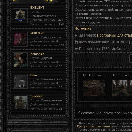
Новый режим игры TDZ (классический
Автоматическое выкидывание игроков с
EXELENT
Возможность запрета выбранных пред
Группа:
(в платной версии)
Администраторы
Запрет переименования в LAN (в платн
Добавил файлов:
1373
и многое другое.
Количество постов:
678
Источник
Угрюмый
Категория
:
Программы для стал
Группа:
Проверенные
Добавил файлов:
0
Дата добавления
: 13.10.2012 |
Количество постов:
143
Просмотров
: 1760 |
Скачали
:
XemorDio
Группа:
Друзья
Добавил файлов:
0
Количество постов:
34
Niko
МП Карта &q...
R.E.K.L.A.T..
Группа:
Пользователи
Добавил файлов:
0
Количество постов:
30
StraNNik
Группа:
Проверенные
Добавил файлов:
0
Количество постов:
13
К сожалению, похожего ничег
Вы находитесь на странице с файл
Программы для сталкера
если вы не 
этом в комментариях, либо воспол