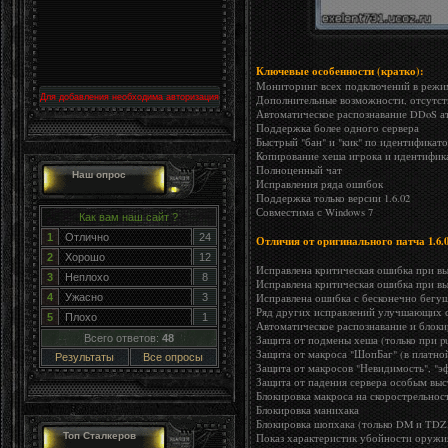
Ключевые особенности (кратко):
Мониторинг всех подключений в режиме
Для добавления необходима авторизация
Дополнительные возможности, отсутст
Автоматическое распознавание DDoS ат
Поддержка более одного сервера
Быстрый "бан" и "кик" по идентификат
Копирование хеша игрока и идентифик
Полноценный чат
Наш опрос
Исправления ряда ошибок
Поддержка только версии 1.6.02
Совместима с Windows 7
Как вам наш сайт ?
1
Отлично
24
Отличия от оригинального патча 1.6.
2
Хорошо
12
Исправлена критическая ошибка при вып
3
Неплохо
8
Исправлена критическая ошибка при вы
Исправлена ошибка с бесконечно бегущ
4
Ужасно
3
Ряд других исправлений улучшающих с
5
Плохо
1
Автоматическое распознавание и блоки
Всего ответов:
48
Защита от подмены хеша (только при pu
Защита от макроса "ШопБаг" (в платно
Результаты
Все опросы
Защита от макросов "Невидимость", "эф
Защита от падения сервера особым выс
Блокировка макроса на скорострельнос
Блокировка манихака
Блокировка шопхака (только DM и TDZ
Топ Сталкеров
Показ характеристик убойности оружия