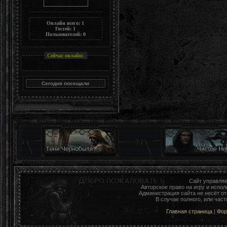
Онлайн всего:
1
Гостей:
1
Пользователей:
0
Сейчас онлайн:
Сайт управля
Авторское право на игру и исп
Администрация сайта не несёт о
В случае полного, или час
Главная страница
|
Фо