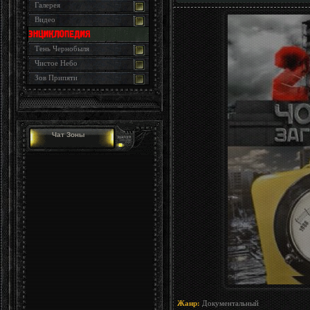
Галерея
Видео
Тень Чернобыля
Чистое Небо
Зов Припяти
Чат Зоны
Жанр:
Документальный