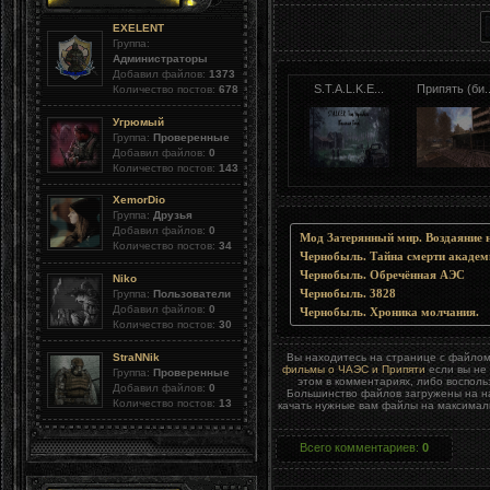
EXELENT
Группа:
Администраторы
Добавил файлов:
1373
S.T.A.L.K.E...
Припять (би..
Количество постов:
678
Угрюмый
Группа:
Проверенные
Добавил файлов:
0
Количество постов:
143
XemorDio
Группа:
Друзья
Добавил файлов:
0
Мод Затерянный мир. Воздаяние 
Количество постов:
34
Чернобыль. Тайна смерти академ
Чернобыль. Обречённая АЭС
Niko
Чернобыль. 3828
Группа:
Пользователи
Добавил файлов:
0
Чернобыль. Хроника молчания.
Количество постов:
30
StraNNik
Вы находитесь на странице с файло
фильмы о ЧАЭС и Припяти
если вы не 
Группа:
Проверенные
этом в комментариях, либо воспол
Добавил файлов:
0
Большинство файлов загружены на на
Количество постов:
13
качать нужные вам файлы на максималь
Всего комментариев
:
0