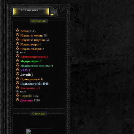
Статистика
Зареганых:
Всего:
8515
Новых за месяц:
98
Новых за неделю:
24
Новых вчера:
3
Новых сегодня:
2
Из них:
Администраторов: 1
Модераторов: 1
Модераторов форума: 0
V.I.P: 1
Друзей: 6
Проверенных: 6
Пользователей: 8500
Забаненных: 0
Из них:
Парней:
7304
Девушек:
1210
Счетчик: