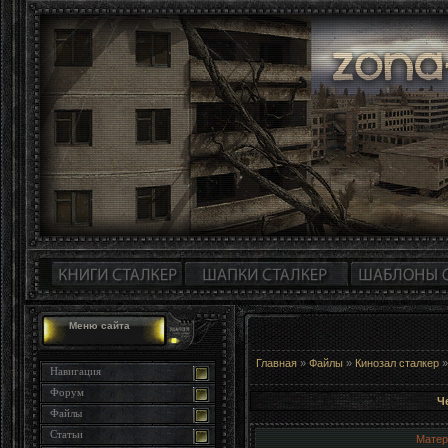
Меню сайта
Главная
»
Файлы
»
Кинозал сталкер
Навигация
Форум
Ч
Файлы
Статьи
Матер