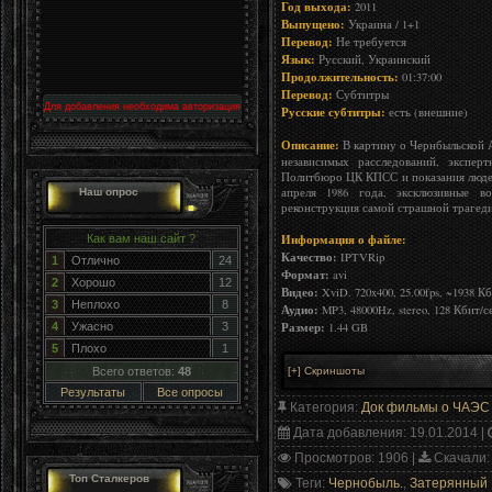
Год выхода:
2011
Выпущено:
Украина / 1+1
Перевод:
Не требуется
Язык:
Русский, Украинский
Продолжительность:
01:37:00
Перевод:
Субтитры
Для добавления необходима авторизация
Русские субтитры:
есть (внешние)
Описание:
В картину о Чернбыльской 
независимых расследований, экспер
Политбюро ЦК КПСС и показания людей
апреля 1986 года, эксклюзивные в
Наш опрос
реконструкция самой страшной трагеди
Информация о файле:
Как вам наш сайт ?
Качество:
IPTVRip
1
Отлично
24
Формат:
avi
2
Хорошо
12
Видео:
XviD. 720x400, 25.00fps, ~1938 К
3
Неплохо
8
Аудио:
MP3, 48000Hz, stereo, 128 Кбит/с
Размер:
1.44 GB
4
Ужасно
3
5
Плохо
1
Всего ответов:
48
Результаты
Все опросы
Категория
:
Док фильмы о ЧАЭС
Дата добавления
: 19.01.2014 |
Просмотров
: 1906 |
Скачали
:
Топ Сталкеров
Теги
:
Чернобыль.
,
Затерянный