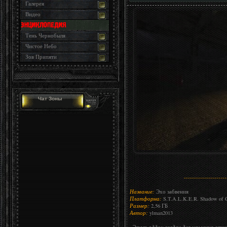
Галерея
Видео
Тень Чернобыля
Чистое Небо
Зов Припяти
Чат Зоны
---------------------
Название:
Эхо забвения
Платформа:
S.T.A.L.K.E.R. Shadow of Ch
Размер:
2,56 ГБ
Автор:
ylman2013
Этот аддон создан для усиления атмо