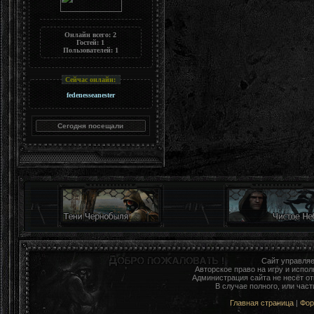
Онлайн всего:
2
Гостей:
1
Пользователей:
1
Сейчас онлайн:
fedenesseanester
Сайт управля
Авторское право на игру и исп
Администрация сайта не несёт о
В случае полного, или час
Главная страница
|
Фо