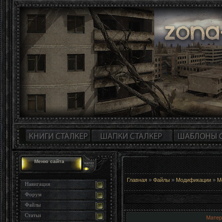
Меню сайта
Главная
»
Файлы
»
Модификации
»
М
Навигация
Форум
Файлы
Статьи
Матер