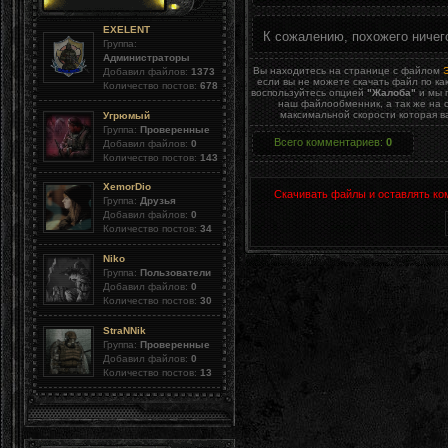
EXELENT
К сожалению, похожего ничег
Группа:
Администраторы
Вы находитесь на странице с файлом
Добавил файлов:
1373
если вы не можете скачать файл по ка
Количество постов:
678
воспользуйтесь опцией
"Жалоба"
и мы 
наш файлообменник, а так же на 
максимальной скорости которая в
Угрюмый
Группа:
Проверенные
Всего комментариев
:
0
Добавил файлов:
0
Количество постов:
143
XemorDio
Скачивать файлы и оставлять ко
Группа:
Друзья
Добавил файлов:
0
Количество постов:
34
Niko
Группа:
Пользователи
Добавил файлов:
0
Количество постов:
30
StraNNik
Группа:
Проверенные
Добавил файлов:
0
Количество постов:
13