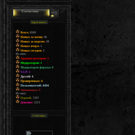
Статистика
Зареганых:
Всего:
8509
Новых за месяц:
96
Новых за неделю:
30
Новых вчера:
1
Новых сегодня:
3
Из них:
Администраторов: 1
Модераторов: 1
Модераторов форума: 0
V.I.P: 1
Друзей: 6
Проверенных: 6
Пользователей: 8494
Забаненных: 0
Из них:
Парней:
7297
Девушек:
1211
Счетчик: