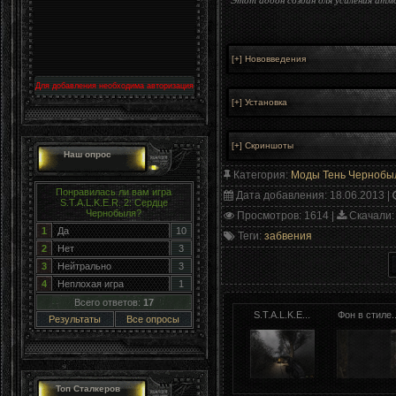
Для добавления необходима авторизация
Наш опрос
Категория
:
Моды Тень Чернобы
Понравилась ли вам игра
Дата добавления
: 18.06.2013 |
S.T.A.L.K.E.R. 2: Сердце
Чернобыля?
Просмотров
: 1614 |
Скачали
:
1
Да
10
Теги
:
забвения
2
Нет
3
3
Нейтрально
3
4
Неплохая игра
1
Всего ответов:
17
S.T.A.L.K.E...
Фон в стиле..
Результаты
Все опросы
Топ Сталкеров