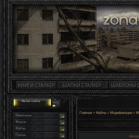
Меню сайта
Главная
»
Файлы
»
Модификации
»
М
Навигация
Форум
Файлы
Статьи
Матер