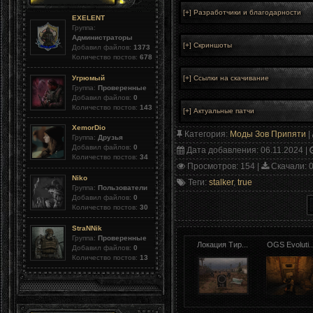
EXELENT
Группа:
Администраторы
Добавил файлов:
1373
Количество постов:
678
Угрюмый
Группа:
Проверенные
Добавил файлов:
0
Количество постов:
143
XemorDio
Категория
:
Моды Зов Припяти
|
Группа:
Друзья
Добавил файлов:
0
Дата добавления
: 06.11.2024 |
Количество постов:
34
Просмотров
: 154 |
Скачали
: 
Niko
Теги
:
stalker
,
true
Группа:
Пользователи
Добавил файлов:
0
Количество постов:
30
StraNNik
Группа:
Проверенные
Локация Тир...
OGS Evoluti..
Добавил файлов:
0
Количество постов:
13