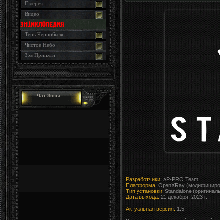
Галерея
Видео
Тень Чернобыля
Чистое Небо
Зов Припяти
Чат Зоны
Разработчики:
AP-PRO Team
Платформа:
OpenXRay (модифициров
Тип установки:
Standalone (оригинал
Дата выхода:
21 декабря, 2023 г.
Актуальная версия:
1.5