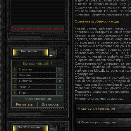
В центре сюжета самый обычный ст
вылазки в Чернобыльскую Зону От
Кордона он так и не решался: как б
его останавливал. Но жизнь за пе
принимает решение отправиться за К
Основные особенности мода:
Новый сюжет, действия которого 
Для добавления необходима авторизация
собственных историях и новых перс
Квесты игры сопровождаются кат-
случаях, вариативностью. Задания в
путешествовать, заниматься поискам
событиями, и встретиться лицом к 
13 игровых локаций, среди которы
Наш опрос
оригинальной трилогии S.T.A.L.K.E.R.
Абсолютно новый интерфейс от COR
снаряжения и оформление игры.
Самостоятельный саундтрек за авт
Как вам наш сайт ?
полусотни композиций. Фоновая м
1
Отлично
24
эмбиента от MoozE, которую мы пол
саундтреков;
2
Хорошо
12
Обновлённая графика с разнообразн
Новый пак моделей NPC, созданный в
3
Неплохо
8
Адаптированный и изменённый под 
4
Ужасно
3
Усовершенствованный движок игры,
Поддержка официального перевода 
5
Плохо
1
меню игры.
Многое, многое, многое другое....
Всего ответов:
48
Результаты
Все опросы
Топ Сталкеров