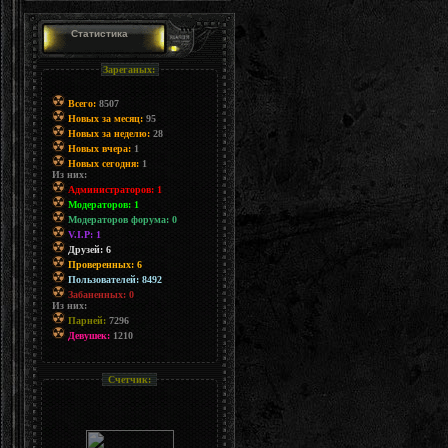
Статистика
Зареганых:
Всего:
8507
Новых за месяц:
95
Новых за неделю:
28
Новых вчера:
1
Новых сегодня:
1
Из них:
Администраторов: 1
Модераторов: 1
Модераторов форума: 0
V.I.P: 1
Друзей: 6
Проверенных: 6
Пользователей: 8492
Забаненных: 0
Из них:
Парней:
7296
Девушек:
1210
Счетчик: