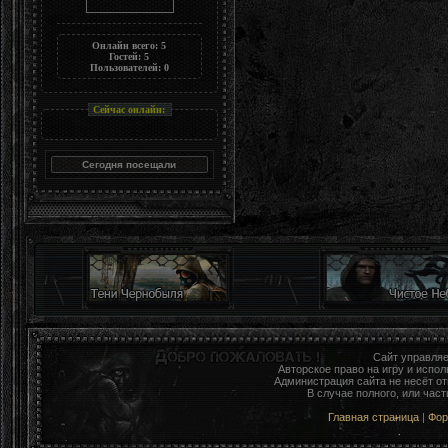
Онлайн всего:
5
Гостей:
5
Пользователей:
0
Сейчас онлайн:
Сайт управля
Авторское право на игру и исп
Администрация сайта не несёт о
В случае полного, или час
Главная страница
|
Фо