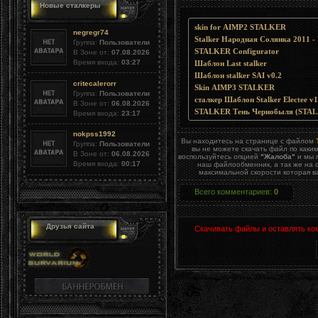
Новые сталкеры
skin for AIMP2 STALKER
negregr74
Stalker Народная Солянка 2011 -
Группа:
Пользователи
STALKER Configurator
В Зоне от:
07.08.2026
Время входа:
03:27
Шаблон Last stalker
Шаблон stalker SAI v0.2
critecalerorr
Skin AIMP3 STALKER
Группа:
Пользователи
сталкер Шаблон Stalker Electee v1
В Зоне от:
06.08.2026
STALKER Тень Чернобыля (STALK
Время входа:
23:17
nokpss1992
Вы находитесь на странице с файлом
Группа:
Пользователи
вы не можете скачать файл по каки
В Зоне от:
06.08.2026
воспользуйтесь опцией
"Жалоба"
и мы 
Время входа:
00:17
наш файлообменник, а так же на 
максимальной скорости которая в
Всего комментариев
:
0
Друзья сайта
Скачивать файлы и оставлять ко