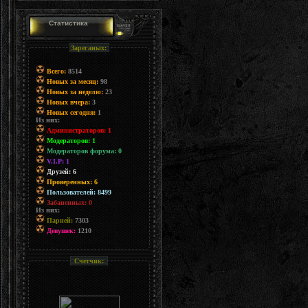
Статистика
Зареганых:
Всего:
8514
Новых за месяц:
98
Новых за неделю:
23
Новых вчера:
3
Новых сегодня:
1
Из них:
Администраторов: 1
Модераторов: 1
Модераторов форума: 0
V.I.P: 1
Друзей: 6
Проверенных: 6
Пользователей: 8499
Забаненных: 0
Из них:
Парней:
7303
Девушек:
1210
Счетчик: