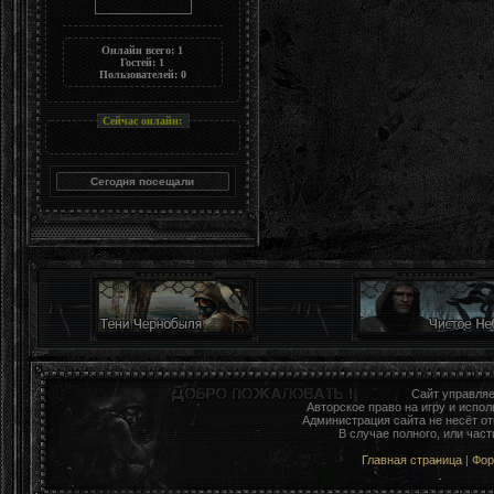
Онлайн всего:
1
Гостей:
1
Пользователей:
0
Сейчас онлайн:
Сайт управля
Авторское право на игру и исп
Администрация сайта не несёт о
В случае полного, или час
Главная страница
|
Фо