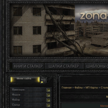
Меню сайта
Главная
»
Файлы
»
МП Карты
»
Сталк
Навигация
Форум
М
Файлы
Статьи
Матер