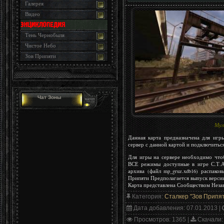
Галерея
Видео
Тень Чернобыля
Чистое Небо
Зов Припяти
Чат Зоны
Мул
Данная карта предназначена для игр
сервер с данной картой и подключитьс
Для игры на сервере необходимо что
ВСЕ режимы доступные в игре С.Т.А.
архива (файл mp_gruz.xdb16) распаков
Припяти Предполагается выпуск верси
Карта представлена Сообществом Неза
Категория
:
Сталкер "Зов Припя
Дата добавления
: 07.01.2013 |
Просмотров
: 1365 |
Скачали
: