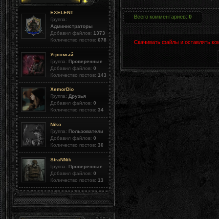
EXELENT
Всего комментариев
:
0
Группа:
Администраторы
Добавил файлов:
1373
Количество постов:
678
Скачивать файлы и оставлять ко
Угрюмый
Группа:
Проверенные
Добавил файлов:
0
Количество постов:
143
XemorDio
Группа:
Друзья
Добавил файлов:
0
Количество постов:
34
Niko
Группа:
Пользователи
Добавил файлов:
0
Количество постов:
30
StraNNik
Группа:
Проверенные
Добавил файлов:
0
Количество постов:
13