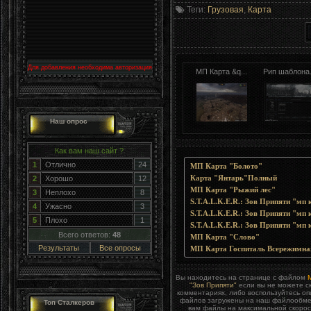
Теги
:
Грузовая
,
Карта
Для добавления необходима авторизация
МП Карта &q...
Рип шаблона.
Наш опрос
Как вам наш сайт ?
1
Отлично
24
МП Карта "Болото"
Карта "Янтарь"Полный
2
Хорошо
12
МП Карта "Рыжий лес"
3
Неплохо
8
S.T.A.L.K.E.R.: Зов Припяти "
4
Ужасно
3
S.T.A.L.K.E.R.: Зов Припяти "м
5
Плохо
1
S.T.A.L.K.E.R.: Зов Припяти "м
Всего ответов:
48
МП Карта "Слово"
Результаты
Все опросы
МП Карта Госпиталь Всережимна
Вы находитесь на странице с файлом
"Зов Припяти"
если вы не можете ск
комментариях, либо воспользуйтесь о
файлов загружены на наш файлообменн
Топ Сталкеров
вам файлы на максимальной скорост