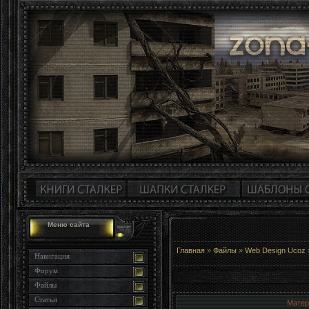
Меню сайта
Главная
»
Файлы
»
Web Design Ucoz
Навигация
Форум
Файлы
Статьи
Матер