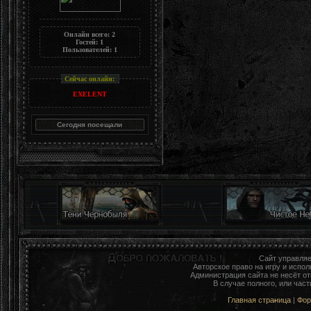
Онлайн всего:
2
Гостей:
1
Пользователей:
1
Сейчас онлайн:
EXELENT
Сайт управля
Авторское право на игру и исп
Администрация сайта не несёт о
В случае полного, или час
Главная страница
|
Фо