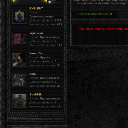
вам файлы на максимальной скорост
EXELENT
Группа:
Всего комментариев
:
0
Администраторы
Добавил файлов:
1373
Количество постов:
678
Скачивать файлы и оставлять ко
Угрюмый
Группа:
Проверенные
Добавил файлов:
0
Количество постов:
143
XemorDio
Группа:
Друзья
Добавил файлов:
0
Количество постов:
34
Niko
Группа:
Пользователи
Добавил файлов:
0
Количество постов:
30
StraNNik
Группа:
Проверенные
Добавил файлов:
0
Количество постов:
13