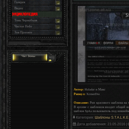
Галерея
Видео
Тень Чернобыля
Чистое Небо
Зов Припяти
Чат Зоны
Автор:
Haladar и Макс
Рипнул:
XemorDio
Описание:
Рип красивого шаблона на т
В архиве с шаблоном входит общий ви
шаблон SpAa пользователь под никней
Категория
:
Шаблоны S.T.A.L.K.E
Дата добавления
: 23.05.2016 |