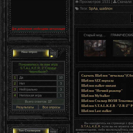
Просмотров
: 1531 |
Скачали
:
Теги
:
SpAa
,
шаблон
Для добавления необходима авторизация
Старый мод ...
ГРАФИЧЕСКИЙ
Наш опрос
Понравилась ли вам игра
S.T.A.L.K.E.R. 2: Сердце
Чернобыля?
Скачать Шаблон "печалька"(Сбо
1
Да
10
Шаблон SZZ портала
2
Нет
3
Шаблон stalker-mutant
3
Нейтрально
3
Шаблон "Ночной реактор"
4
Неплохая игра
1
Шаблон MyStalker
Шаблон Сталкер ВОЛЯ Тематика 
Всего ответов:
17
Шаблон S.T.A.L.K.E.R -"Z-R-Z" Pr
Результаты
Все опросы
Шаблон Last stalker
Вы находитесь на странице с ф
S.T.A.L.K.E.R.
если вы не можете ск
комментариях, либо воспользуйтесь о
Топ Сталкеров
файлов загружены на наш файлообменн