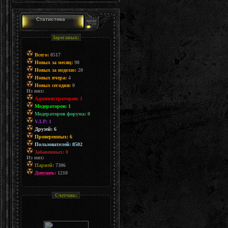
Статистика
Зареганых:
Всего:
8517
Новых за месяц:
98
Новых за неделю:
20
Новых вчера:
4
Новых сегодня:
0
Из них:
Администраторов: 1
Модераторов: 1
Модераторов форума: 0
V.I.P: 1
Друзей: 6
Проверенных: 6
Пользователей: 8502
Забаненных: 0
Из них:
Парней:
7306
Девушек:
1210
Счетчик: