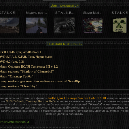
Вам понравится
S.T.A.L.K.E...
Модель пист...
S.T.A.L.K.E...
Slayer Mod ...
S.T.A.L.K.E..
Похожие материалы
VD 1.6.02 (fix) от 30.06.2011
VD S.T.A.L.K.E.R. Тень Чернобыля
VD 0.2 (ver. 0.2)
блон Сталкер ВОЛЯ Тематика ЗП v 1.2
лон сталкер "Shadow of Chernobyl"
блон "Сталкер Труба"
лкер шаблон для ucoz Рип stalker-war.ru от © New-Rip
лкер шаблон "Clear Sky"
находитесь на странице с файлом
NoDvD для Сталкера Чистое Небо 1.5.10
который относи
ории
NoDVD,Crack, Сталкер Чистое Небо
если вы не можете скачать файл по каким то прич
апишите об этом в комментариях, либо воспользуйтесь опцией
"Жалоба"
и мы поможем ва
му. Большинство файлов загружены на наш файлообменник, а так же на сервер сайта, то 
 качать нужные вам файлы на максимальной скорости которая вам доступна, думаю что пр
этим не должно возникать.
его комментариев
:
3