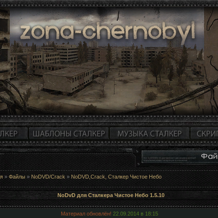
ая
»
Файлы
»
NoDVD/Crack
»
NoDVD,Crack, Сталкер Чистое Небо
NoDvD для Сталкера Чистое Небо 1.5.10
Материал обновлён!
22.09.2014 в
18:15