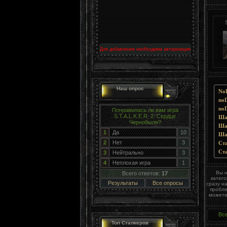
Для добавления необходима авторизация
Наш опрос
NoD
noD
noD
Понравилась ли вам игра
S.T.A.L.K.E.R. 2: Сердце
Ша
Чернобыля?
Шаб
1
Да
10
Ша
2
Нет
3
Ста
Ста
3
Нейтрально
3
4
Неплохая игра
1
Вы 
Всего ответов:
17
катег
Результаты
Все опросы
сразу н
пробле
можете
Вс
Топ Сталкеров