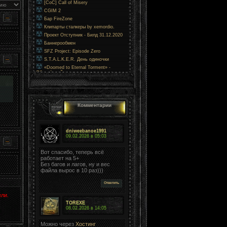
[CoC] Call of Misery
CGIM 2
1
Бар FireZone
Клипарты сталкеры by xemordio.
Проект Отступник - Билд 31.12.2020
Баннерообмен
SFZ Project: Episode Zero
0
S.T.A.L.K.E.R. День одиночки
«Doomed to Eternal Torment» -
Обречённый на вечные муки
Комментарии
dniweebanoe1991
09.02.2026 в
05:03
1
Вот спасибо, теперь всё
работает на 5+
Без багов и лагов, ну и вес
файла вырос в 10 раз)))
Ответить
ли.
TOREXE
08.02.2026 в
14:05
Можно через
Хостинг