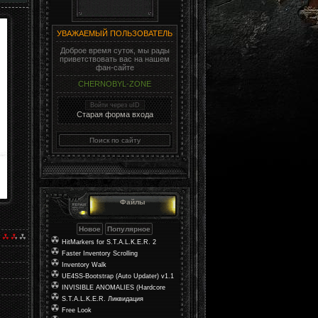
УВАЖАЕМЫЙ ПОЛЬЗОВАТЕЛЬ
Доброе время суток, мы рады
приветствовать вас на нашем
фан-сайте
CHERNOBYL-ZONE
Войти через uID
Старая форма входа
Файлы
HitMarkers for S.T.A.L.K.E.R. 2
Faster Inventory Scrolling
Inventory Walk
UE4SS-Bootstrap (Auto Updater) v1.1
INVISIBLE ANOMALIES (Hardcore
Mod)
S.T.A.L.K.E.R. Ликвидация
Free Look