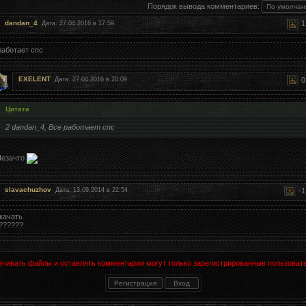
Порядок вывода комментариев:
dandan_4
Дата: 27.04.2016 в 17:59
работает спс
EXELENT
Дата: 27.04.2016 в 20:09
Цитата
2 dandan_4, Все работает спс
Незачто
slavachuzhov
-
Дата: 13.09.2014 в 22:54
скачать
??????
ачивать файлы и оставлять комментарии могут только зарегистрированные пользовате