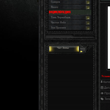
Галерея
Видео
Тень Чернобыля
Чистое Небо
Зов Припяти
Чат Зоны
Устано
Кате
Дат
Про
Тег