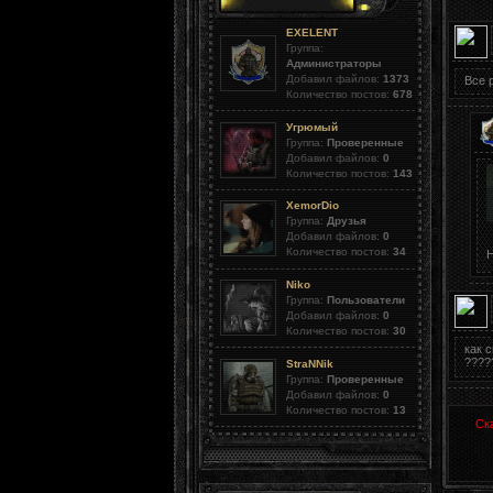
EXELENT
Группа:
Администраторы
Добавил файлов:
1373
Все 
Количество постов:
678
Угрюмый
Группа:
Проверенные
Добавил файлов:
0
Количество постов:
143
XemorDio
Группа:
Друзья
Добавил файлов:
0
Количество постов:
34
Niko
Группа:
Пользователи
Добавил файлов:
0
Количество постов:
30
как 
????
StraNNik
Группа:
Проверенные
Добавил файлов:
0
Количество постов:
13
Ск