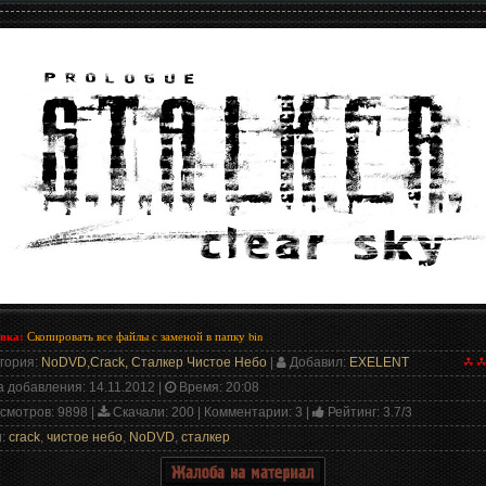
вка:
Скопировать все файлы с заменой в папку bi
n
гория
:
NoDVD,Crack, Сталкер Чистое Небо
|
Добавил
:
EXELENT
а добавления
: 14.11.2012 |
Время
: 20:08
смотров
: 9898 |
Скачали
: 200 |
Комментарии
: 3 |
Рейтинг
:
3.7
/
3
и
:
crack
,
чистое небо
,
NoDVD
,
сталкер