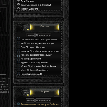
Arm Stamina
Zone Unchained 2.0 (freeplay)
Inspect Weapons
.
Статьи
Что нового в Зоне? Рассуждения о
мире в S.T.A.L.K.E.R. 2
ЧАЭС посетили участники акции
«Поезд Единения Украины»
Ray Of Hope - Интервью
Инвалид Чернобыля добился путёвки
через прокуратуру
Излечим синдром Чернобыля?
Из биографии РБМК
Туризм в зоне отчуждения
Чернобыльской АЭС
«Clear Sky Location Pack» - Релиз!
«Lost Alpha» – Слив билда
Чернобыльская АЭС
тся к
инам то
м решить
есть вы
Форум
облем с
Темные кнопки для загрузки SpAa на
uCoz