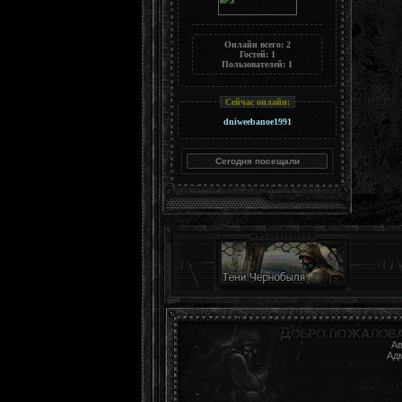
Онлайн всего:
2
Гостей:
1
Пользователей:
1
Сейчас онлайн:
dniweebanoe1991
Ав
Ад