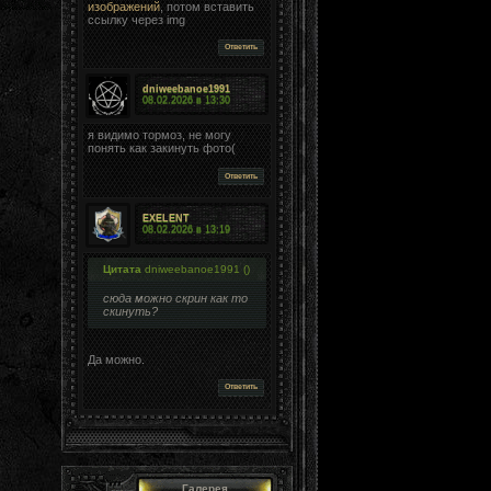
изображений
, потом вставить
ссылку через img
Ответить
dniweebanoe1991
08.02.2026 в
13:30
я видимо тормоз, не могу
понять как закинуть фото(
Ответить
EXELENT
08.02.2026 в
13:19
Цитата
dniweebanoe1991
(
)
сюда можно скрин как то
скинуть?
Да можно.
Ответить
Галерея