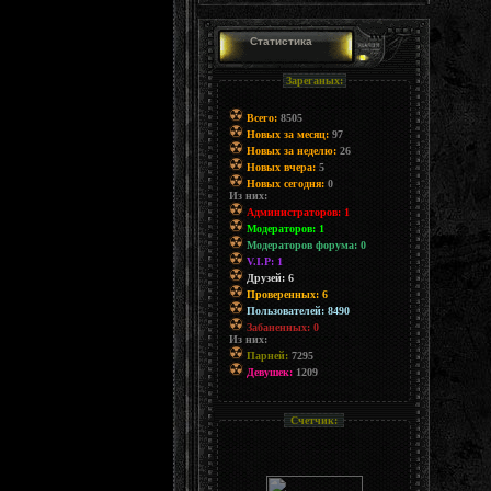
Статистика
Зареганых:
Всего:
8505
Новых за месяц:
97
Новых за неделю:
26
Новых вчера:
5
Новых сегодня:
0
Из них:
Администраторов: 1
Модераторов: 1
Модераторов форума: 0
V.I.P: 1
Друзей: 6
Проверенных: 6
Пользователей: 8490
Забаненных: 0
Из них:
Парней:
7295
Девушек:
1209
Счетчик: