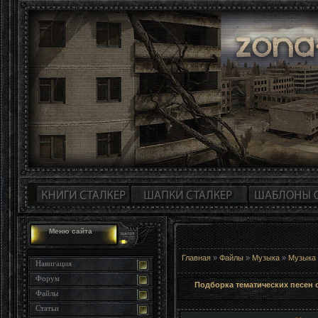
Меню сайта
Главная
»
Файлы
»
Музыка
»
Музыка 
Навигация
Форум
Подборка тематических песен се
Файлы
Статьи