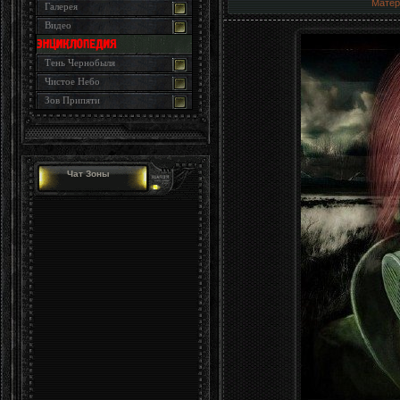
Матер
Галерея
Видео
Тень Чернобыля
Чистое Небо
Зов Припяти
Чат Зоны