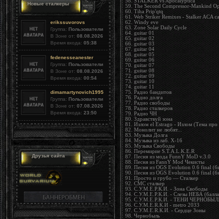
58. STALKER vs Apocalyptica
Новые сталкеры
59. The Second Compressor-Mankind Op
60. Tiha Prip'qtq
61. Web Striker Remixes - Stalker ACA c
62. Windy eve
erikssuvorovs
63. Zone Solar Daily Cycle
Группа:
Пользователи
64. guitar 01
В Зоне от:
08.08.2026
65. guitar 02
Время входа:
05:38
66. guitar 03
67. guitar 04
68. guitar 05
fedenesseanester
69. guitar 06
Группа:
Пользователи
70. guitar 07
71. guitar 08
В Зоне от:
08.08.2026
72. guitar 09
Время входа:
00:54
73. guitar 10
74. guitar 11
75. Радио бандитов
dimamartynovich1995
76. Радио долга
Группа:
Пользователи
77. Радио свободы
В Зоне от:
07.08.2026
78. Радио сталкеров
Время входа:
23:50
79. Радио ЧН
80. Здравствуй зона
81. Излом el Estrago - Излом (Тема про
82. Монолит не любят...
83. Музыка Долга
84. Музыка из лаб. Х-16
85. Музыка Свободы
86. Перемирие S.T.A.L.K.E.R
Друзья сайта
87. Песня из мода FunnY MoD v.3.0
88. Песня из FannY Mod Чекисты
89. Песня из OGS Evolution 0.6 final (
90. Песня из OGS Evolution 0.6 final (б
91. Просто и грубо — Сталкер
92. СМС сталкер
93. С.У.М.Е.Р.К.И. - Зона Свободы
94. С.У.М.Е.Р.К.И. - Слезы НЕБА (балл
95. С.У.М.Е.Р.К.И. - ТЕНИ ЧЕРНОБЫ
96. С.У.М.Е.R.К.И - metro 2033
97. С.У.М.Е.R.К.И. - Сердце Зоны
98. Чернобыль