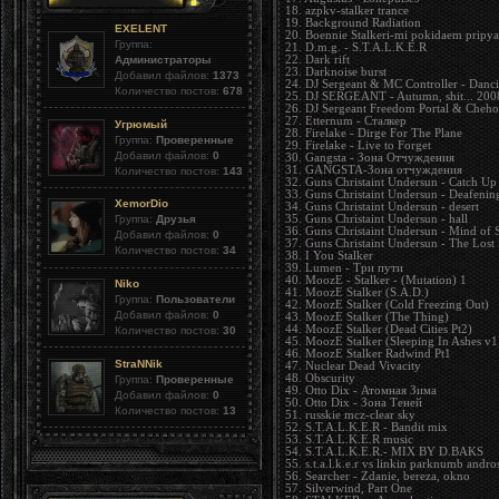
18. azpkv-stalker trance
19. Background Radiation
EXELENT
20. Boennie Stalkeri-mi pokidaem pripya
Группа:
21. D.m.g. - S.T.A.L.K.E.R
22. Dark rift
Администраторы
23. Darknoise burst
Добавил файлов:
1373
24. DJ Sergeant & MC Controller - Danc
Количество постов:
678
25. DJ SERGEANT - Autumn, shit... 200
26. DJ Sergeant Freedom Portal & Cheh
27. Etternum - Сталкер
Угрюмый
28. Firelake - Dirge For The Plane
Группа:
Проверенные
29. Firelake - Live to Forget
Добавил файлов:
0
30. Gangsta - Зона Отчуждения
31. GANGSTA-Зона отчуждения
Количество постов:
143
32. Guns Christaint Undersun - Catch Up
33. Guns Christaint Undersun - Deafenin
XemorDio
34. Guns Christaint Undersun - desert
35. Guns Christaint Undersun - hall
Группа:
Друзья
36. Guns Christaint Undersun - Mind of S
Добавил файлов:
0
37. Guns Christaint Undersun - The Lost 
Количество постов:
34
38. I You Stalker
39. Lumen - Три пути
40. MoozE - Stalker - (Mutation) 1
Niko
41. MoozE Stalker (S.A.D.)
Группа:
Пользователи
42. MoozE Stalker (Cold Freezing Out)
Добавил файлов:
0
43. MoozE Stalker (The Thing)
44. MoozE Stalker (Dead Cities Pt2)
Количество постов:
30
45. MoozE Stalker (Sleeping In Ashes v1
46. MoozE Stalker Radwind Pt1
StraNNik
47. Nuclear Dead Vivacity
48. Obscurity
Группа:
Проверенные
49. Otto Dix - Атомная Зима
Добавил файлов:
0
50. Otto Dix - Зона Теней
Количество постов:
13
51. russkie mcz-clear sky
52. S.T.A.L.K.E.R - Bandit mix
53. S.T.A.L.K.E.R music
54. S.T.A.L.K.E.R.- MIX BY D.BAKS
55. s.t.a.l.k.e.r vs linkin parknumb andr
56. Searcher - Zdanie, bereza, okno
57. Silverwind, Part One