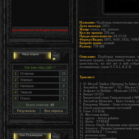
Название:
Подборка тематических песе
Дата выхода:
2011
Жанр:
trance, rap, remixes
Для добавления необходима авторизация
Кол-во треков:
208 шт.
Продолжительность:
04:23:56
Формат/Кодек:
MP3, WAV, OGG, WM
Битрейт аудио:
разный
Размер:
738 МБ
Наш опрос
Описание:
Подборка тематических пе
мелодии (радио, саундтреки), так и 
целостность, но всё же в ней собра
посвященных серии S.T.A.L.K.E.R.
Как вам наш сайт ?
1
Отлично
24
Треклист:
2
Хорошо
12
1. 01 MoozE Stalker (Sleeping In Ashes 
3
Неплохо
8
2. Ансамбль "Монолит" - 02 - Мы все С
3. Асфальт vs Helldar - Монолит (3:01)
4
Ужасно
3
4. Бандит (0:02)
5. Бандитский гимн Гимн,который в ЧН 
5
Плохо
1
6. Ансамбль Монолит. - Брат сталкер ,п
7. Владимир Минин - Зона отчуждения
Всего ответов:
48
8. Герой радиоактивных пустошей
Результаты
Все опросы
9. Гимн З.О.Н.Ы.
10. Жестокая война
11. agprey - hexen galatine
12. Akela - ТУМАН
13. Alexey Omelc Концовка зова припя
14. Amatory - Крылья (динамичная тем
15. ANOMALY - Сталкер
16. atomnaia zima
Топ Сталкеров
17. Augustus - zonepulses