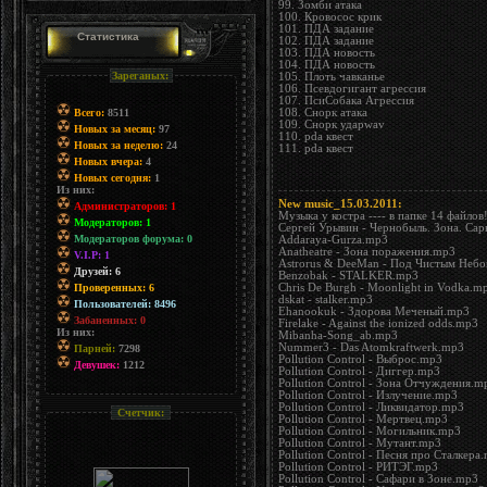
99. Зомби атака
100. Кровосос крик
101. ПДА задание
Статистика
102. ПДА задание
103. ПДА новость
104. ПДА новость
Зареганых:
105. Плоть чавканье
106. Псевдогигант агрессия
107. ПсиСобака Агрессия
Всего:
8511
108. Снорк атака
109. Снорк ударwav
Новых за месяц:
97
110. pda квест
Новых за неделю:
24
111. pda квест
Новых вчера:
4
Новых сегодня:
1
Из них:
New music_15.03.2011:
Администраторов: 1
Музыка у костра ---- в папке 14 файлов
Модераторов: 1
Сергей Урывин - Чернобыль. Зона. Сарк
Модераторов форума: 0
Addaraya-Gurza.mp3
Anatheatre - Зона поражения.mp3
V.I.P: 1
Astrorus & DeeMan - Под Чистым Неб
Друзей: 6
Benzobak - STALKER.mp3
Проверенных: 6
Chris De Burgh - Moonlight in Vodka.m
dskat - stalker.mp3
Пользователей: 8496
Ehanookuk - Здорова Меченый.mp3
Забаненных: 0
Firelake - Against the ionized odds.mp3
Из них:
Mibanha-Song_ab.mp3
Nummer3 - Das Atomkraftwerk.mp3
Парней:
7298
Pollution Control - Выброс.mp3
Девушек:
1212
Pollution Control - Диггер.mp3
Pollution Control - Зона Отчуждения.m
Pollution Control - Излучение.mp3
Pollution Control - Ликвидатор.mp3
Счетчик:
Pollution Control - Мертвец.mp3
Pollution Control - Могильник.mp3
Pollution Control - Мутант.mp3
Pollution Control - Песня про Сталкера
Pollution Control - РИТЭГ.mp3
Pollution Control - Сафари в Зоне.mp3