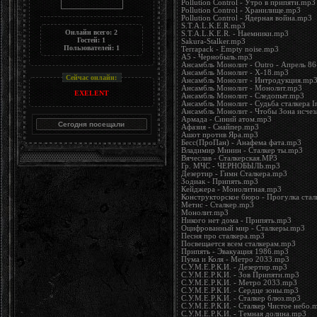
Pollution Control - Утро в припяти.mp3
Pollution Control - Хранилище.mp3
Pollution Control - Ядерная война.mp3
S.T.A.L.K.E.R.mp3
Онлайн всего:
2
S.T.A.L.K.E.R. - Наемники.mp3
Гостей:
1
Sakura-Stalker.mp3
Пользователей:
1
Terrapack - Empty noise.mp3
А5 - Чернобыль.mp3
Ансамбль Монолит - Outro - Апрель 8
Ансамбль Монолит - X-18.mp3
Сейчас онлайн:
Ансамбль Монолит - Интродукция.mp
Ансамбль Монолит - Монолит.mp3
EXELENT
Ансамбль Монолит - Следопыт.mp3
Ансамбль Монолит - Судьба сталкера I
Ансамбль Монолит - Чтобы Зона исчезл
Армада - Синий атом.mp3
Афазия - Снайпер.mp3
Ашот против Яра.mp3
Бесс(ПроПан) - Анафема фата.mp3
Владимир Минин - Сталкер ты.mp3
Вячеслав - Сталкерская.MP3
Гр. МЧС - ЧЕРНОБЫЛЬ.mp3
Дезертир - Гимн Сталкера.mp3
Зодиак - Припять.mp3
Кейджера - Монолитная.mp3
Конструкторское бюро - Прогулка ста
Метис - Сталкер.mp3
Монолит.mp3
Никого нет дома - Припять.mp3
Оцифрованный мир - Сталкеры.mp3
Песня про сталкера.mp3
Посвещается всем сталкерам.mp3
Припять - Эвакуация 1986.mp3
Пума и Коля - Метро 2033.mp3
С.У.М.Е.Р.К.И. - Дезертир.mp3
С.У.М.Е.Р.К.И. - Зов Припяти.mp3
С.У.М.Е.Р.К.И. - Метро 2033.mp3
С.У.М.Е.Р.К.И. - Сердце зоны.mp3
С.У.М.Е.Р.К.И. - Сталкер блюз.mp3
С.У.М.Е.Р.К.И. - Сталкер Чистое небо.
С.У.М.Е.Р.К.И. - Темная долина.mp3