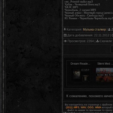
смс_Primitif-stalke.mp3
Урбан - Четвертый Блок.mp3
ЧАЭС.MP3
Чернобыль_2 variant.MP3
Черный алмаз - Мертвый город (демо)
Черный Обелиск - Свобода.mp3
Ю. Рюмин - Чернобыль-Черноболь.mp
Категория
:
Музыка сталкер
|
Д
Дата добавления
: 22.11.2012 |
Просмотров
: 2264 |
Скачали
:
Dream Reade...
Silent Med ...
К сожалению, похожего ничег
Вы находитесь на странице с файлом
(2011) MP3, WAV, OGG, WMA
который 
файл по каким то причинам то сразу
"Жалоба"
и мы поможем вам решить пр