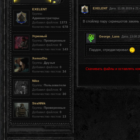
EXELENT
Дата: 11.06.2019 в 21:
EXELENT
Группа:
Администраторы
В спойлер пару скриншотов закинь
Добавил файлов:
1373
Количество постов:
678
Угрюмый
George_Lans
Дата: 13.08.2
Группа:
Проверенные
Добавил файлов:
0
Количество постов:
143
Пардон, отредактировал
XemorDio
Группа:
Друзья
Добавил файлов:
0
Скачивать файлы и оставлять ко
Количество постов:
34
Niko
Группа:
Пользователи
Добавил файлов:
0
Количество постов:
30
StraNNik
Группа:
Проверенные
Добавил файлов:
0
Количество постов:
13