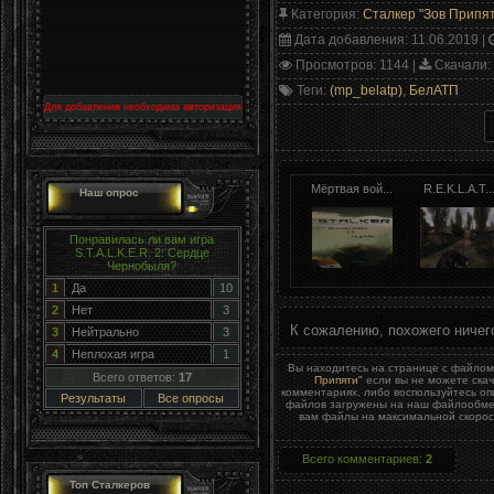
Категория
:
Сталкер "Зов Припя
Дата добавления
: 11.06.2019 |
Просмотров
: 1144 |
Скачали
:
Теги
:
(mp_belatp)
,
БелАТП
Для добавления необходима авторизация
Мёртвая вой...
R.E.K.L.A.T..
Наш опрос
Понравилась ли вам игра
S.T.A.L.K.E.R. 2: Сердце
Чернобыля?
1
Да
10
2
Нет
3
К сожалению, похожего ничег
3
Нейтрально
3
4
Неплохая игра
1
Вы находитесь на странице с файло
Всего ответов:
17
Припяти"
если вы не можете скач
комментариях, либо воспользуйтесь о
Результаты
Все опросы
файлов загружены на наш файлообменн
вам файлы на максимальной скорост
Всего комментариев
:
2
Топ Сталкеров