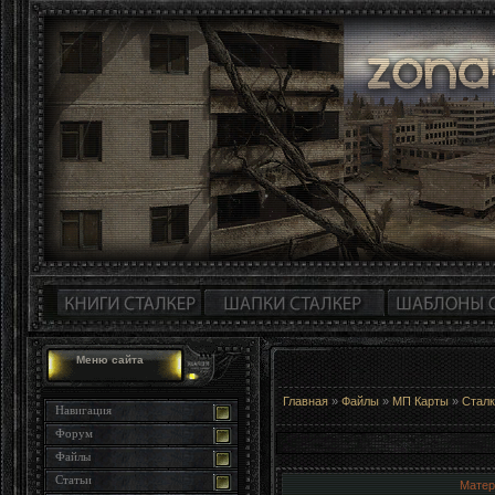
Меню сайта
Главная
»
Файлы
»
МП Карты
»
Сталк
Навигация
Форум
Файлы
Статьи
Матер