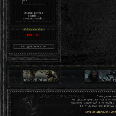
Онлайн всего:
2
Гостей:
1
Пользователей:
1
Сейчас онлайн:
EXELENT
Сайт управля
Авторское право на игру и исп
Администрация сайта не несёт о
В случае полного, или час
Главная страница
|
Фо