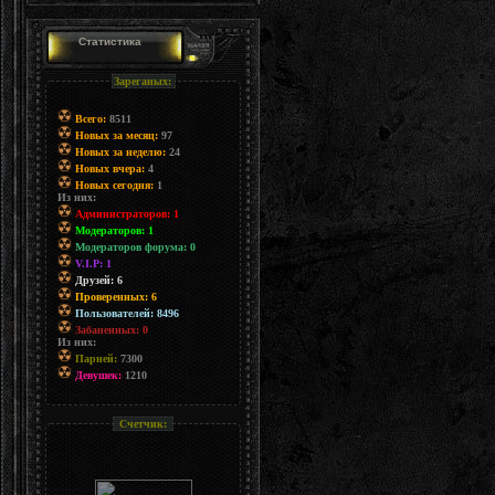
Статистика
Зареганых:
Всего:
8511
Новых за месяц:
97
Новых за неделю:
24
Новых вчера:
4
Новых сегодня:
1
Из них:
Администраторов: 1
Модераторов: 1
Модераторов форума: 0
V.I.P: 1
Друзей: 6
Проверенных: 6
Пользователей: 8496
Забаненных: 0
Из них:
Парней:
7300
Девушек:
1210
Счетчик: