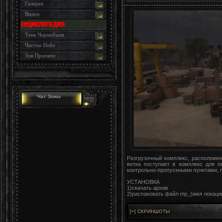
Галерея
Видео
Тень Чернобыля
Чистое Небо
Зов Припяти
Чат Зоны
Разгрузочный комплекс, расположе
ветка поступает в комплекс для п
контрольно-пропускными пунктами, 
УСТАНОВКА
1)скачать архив
2)распаковать файл mp_(имя локации