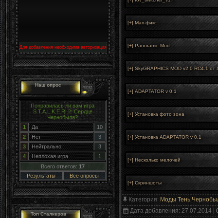
Для добавления необходима авторизация
Наш опрос
Понравилась ли вам игра
S.T.A.L.K.E.R. 2: Сердце
Чернобыля?
1
Да
10
2
Нет
3
3
Нейтрально
3
4
Неплохая игра
1
Всего ответов:
17
Результаты
Все опросы
Категория
:
Моды Тень Чернобы
Дата добавления
: 27.07.2014 |
Топ Сталкеров