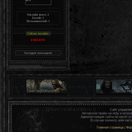
Онлайн всего:
2
Гостей:
1
Пользователей:
1
Сейчас онлайн:
EXELENT
Сайт управля
Авторское право на игру и исп
Администрация сайта не несёт о
В случае полного, или час
Главная страница
|
Фо