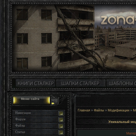
Меню сайта
Главная
»
Файлы
»
Модификации
»
М
Навигация
Форум
Уникальный мод
Файлы
Статьи
Матер