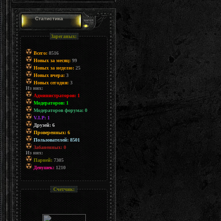
Статистика
Зареганых:
Всего:
8516
Новых за месяц:
99
Новых за неделю:
25
Новых вчера:
3
Новых сегодня:
3
Из них:
Администраторов: 1
Модераторов: 1
Модераторов форума: 0
V.I.P: 1
Друзей: 6
Проверенных: 6
Пользователей: 8501
Забаненных: 0
Из них:
Парней:
7305
Девушек:
1210
Счетчик: