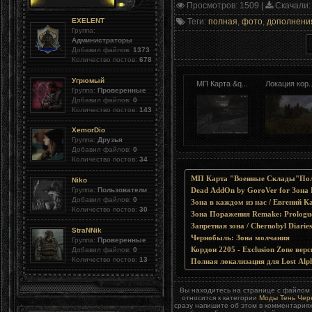
Просмотров
: 1509 |
Скачали
:
Теги
:
полная
,
фото
,
дополнени
EXELENT
Группа:
Администраторы
Добавил файлов:
1373
Количество постов:
678
Угрюмый
МП Карта &q...
Локация кор..
Группа:
Проверенные
Добавил файлов:
0
Количество постов:
143
XemorDio
Группа:
Друзья
Добавил файлов:
0
Количество постов:
34
МП Карта "Военные Склады"По
Niko
Группа:
Пользователи
Dead AddOn by GoroVer for Зона
Добавил файлов:
0
Зона в каждом из нас / Евгений
Количество постов:
30
Зона Поражения Remake: Prologu
Запретная зона / Chernobyl Diarie
StraNNik
Чернобыль: Зона молчания
Группа:
Проверенные
Добавил файлов:
0
Кордон 2205 - Exclusion Zone верс
Количество постов:
13
Полная локализация для Lost Alp
Вы находитесь на странице с файлом
относится к категории
Моды Тень Чер
сразу напишите об этом в комментария