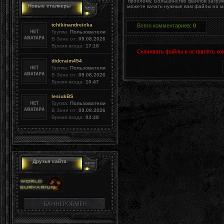
проблему. Большинство файлов загруж
Новые сталкеры
можете качать нужные вам файлы на ма
tchikinandreicka
Всего комментариев
:
0
Группа:
Пользователи
В Зоне от:
09.08.2026
Время входа:
17:18
Скачивать файлы и оставлять ко
didcraim454
Группа:
Пользователи
В Зоне от:
09.08.2026
Время входа:
10:47
lesiukBS
Группа:
Пользователи
В Зоне от:
09.08.2026
Время входа:
03:48
Друзья сайта