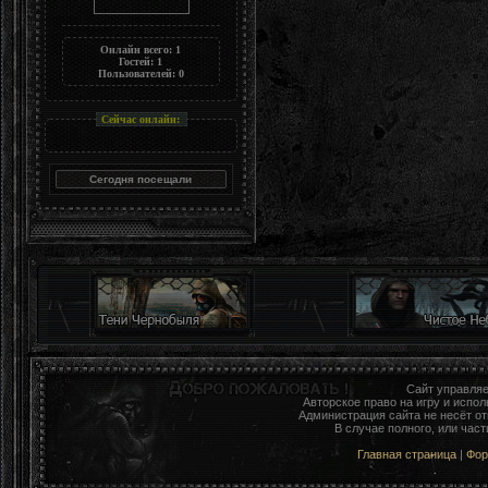
Онлайн всего:
1
Гостей:
1
Пользователей:
0
Сейчас онлайн:
Сайт управля
Авторское право на игру и исп
Администрация сайта не несёт о
В случае полного, или час
Главная страница
|
Фо