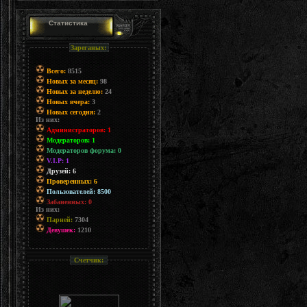
Статистика
Зареганых:
Всего:
8515
Новых за месяц:
98
Новых за неделю:
24
Новых вчера:
3
Новых сегодня:
2
Из них:
Администраторов: 1
Модераторов: 1
Модераторов форума: 0
V.I.P: 1
Друзей: 6
Проверенных: 6
Пользователей: 8500
Забаненных: 0
Из них:
Парней:
7304
Девушек:
1210
Счетчик: