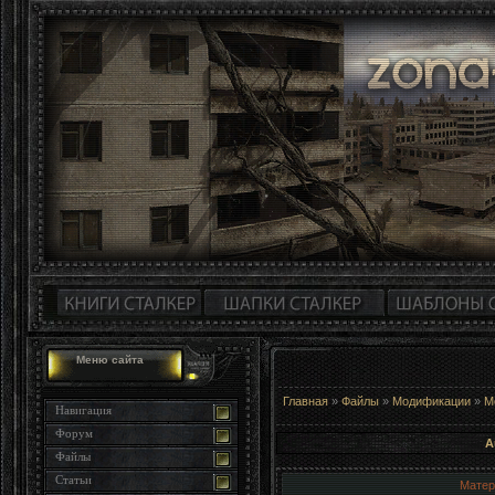
Меню сайта
Главная
»
Файлы
»
Модификации
»
М
Навигация
Форум
A
Файлы
Статьи
Матер