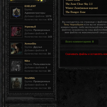
The Zone Clear Sky 2.1
EXELENT
Winter Zone(новая версия)
Группа:
The Danger Zone
Администраторы
Добавил файлов:
1373
Количество постов:
678
Вы находитесь на странице с файло
Тень Чернобыля
если вы не можете с
Угрюмый
комментариях, либо воспользуйтесь о
файлов загружены на наш файлообменн
Группа:
Проверенные
вам файлы на максимальной скорост
Добавил файлов:
0
Количество постов:
143
Всего комментариев
:
0
XemorDio
Группа:
Друзья
Добавил файлов:
0
Количество постов:
34
Скачивать файлы и оставлять ко
Niko
Группа:
Пользователи
Добавил файлов:
0
Количество постов:
30
StraNNik
Группа:
Проверенные
Добавил файлов:
0
Количество постов:
13