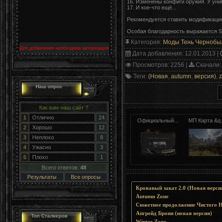
16. Изменены конфиги оружия. У уни
17. И кое-что ещё...
Рекомендуется ставить модификацию 
Особая благодарность выражается S
Категория
:
Моды Тень Чернобы
Для добавления необходима авторизация
Дата добавления
: 12.01.2013 |
Просмотров
: 2256 |
Скачали
:
Теги
:
(Новая
,
autumn
,
версия)
,
Наш опрос
Как вам наш сайт ?
1
Отлично
24
Официальный...
MП Карта &q.
2
Хорошо
12
3
Неплохо
8
4
Ужасно
3
5
Плохо
1
Всего ответов:
48
Результаты
Все опросы
Кровавый закат 2.0 (Новая верси
Autumn Zone
Сюжетное продолжение Чистого Н
Апгрейд Брони (новая версия)
Топ Сталкеров
Winter Zone