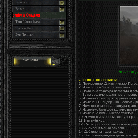
Галерея
Видео
Тень Чернобыля
Чистое Небо
Зов Припяти
Чат Зоны
Новая вер
Основные нововведения:
1. Полноценная Динамическая Погод
2. Изменён амбиент на локациях.
3. Изменена текстура асфальта и зе
4. Была увеличена дальность прорис
5. Изменена текстура террейна на в
6. Изменены шейдеры на Полном Ди
7. Немного изменена текстура травы 
8. Изменено большое количество зву
9. Изменено большинство текстур.
10. Немного изменены текстуры раст
11. Изменён худ.
12. Сталкеры рассказывают истории 
13. Аномалии менее заметны.
14. Добавлены часы на худ.
15. В игру возвращены детекторы а