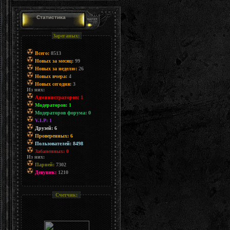
Статистика
Зареганых:
Всего:
8513
Новых за месяц:
99
Новых за неделю:
26
Новых вчера:
4
Новых сегодня:
3
Из них:
Администраторов: 1
Модераторов: 1
Модераторов форума: 0
V.I.P: 1
Друзей: 6
Проверенных: 6
Пользователей: 8498
Забаненных: 0
Из них:
Парней:
7302
Девушек:
1210
Счетчик: