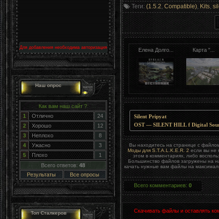
Теги
:
(1.5.2
,
Compatible)
,
Kits
,
si
Для добавления необходима авторизация
Елена Долго...
Карта "...
Наш опрос
Как вам наш сайт ?
1
Отлично
24
Silent Pripyat
OST — SILENT HILL f Digital Sou
2
Хорошо
12
3
Неплохо
8
Вы находитесь на странице с файл
4
Ужасно
3
Моды для S.T.A.L.K.E.R. 2
если вы не 
5
Плохо
1
этом в комментариях, либо воспол
Большинство файлов загружены на на
Всего ответов:
48
качать нужные вам файлы на максималь
Результаты
Все опросы
Всего комментариев
:
0
Скачивать файлы и оставлять ко
Топ Сталкеров