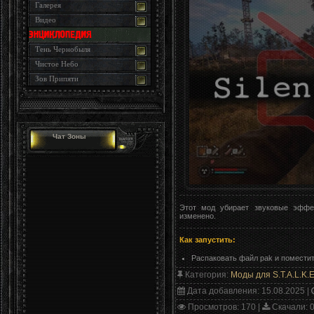
Галерея
Видео
Тень Чернобыля
Чистое Небо
Зов Припяти
Чат Зоны
Этот мод убирает звуковые эффе
изменено.
Как запустить:
Распаковать файл pak и поместить
Категория
:
Моды для S.T.A.L.K.E
Дата добавления
: 15.08.2025 |
Просмотров
: 170 |
Скачали
: 