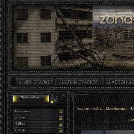
Меню сайта
Главная
»
Файлы
»
Модификации
»
М
Навигация
Форум
Sil
Файлы
Статьи