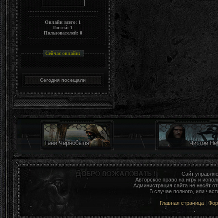
Онлайн всего:
1
Гостей:
1
Пользователей:
0
Сейчас онлайн:
Сайт управля
Авторское право на игру и исп
Администрация сайта не несёт о
В случае полного, или час
Главная страница
|
Фо