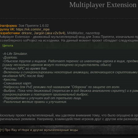
Multiplayer Extension
Платформа:
Зов Припяти 1.6.02
руппа VK:
https://vk.com/xr_mpe
азработчики:
drksnc
,
Jargon (aka v2v3v4)
, M4dMurloc, nazerttop
ultiplayer Extension - движковый мультиплеерный мод для Зова Припяти, изначально 
ссемблерного soProject на исходники. На данный момент проект обладает следующим
Цитата
-A-Life Simulator.
-Диалоги.
-Обысков трупов и ящиков. Работает перенос из инвентаря игрока в ящик, пред
(сразу несколько игроков могут полноценно осуществлять обыск)
-Реплики NPC во время боя.
-Включены и синхронизированы некоторые анимации, включающиеся скриптовыми 
ожидания NPC после боя)
-Квесты.
-Скачивание карт.
-Наброски для PvE режима под названием "Оборона" по защите от волн.
-Выброс. Пока что движковый (переписан в код движка аналогично скрипту) и в р
синхронизирован и повторяет оригинальный выброс.
-Переработан и улучшен вид от третьего лица.
-Различные мелкие правки и улучшения.
оскольку проект мультиплеерный, мы уделяем внимание тому, что было опущено в ор
ригинальных режимов. Например, взаимодействие игроков друг с другом или разнооб