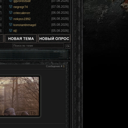
]
[07.08.2026]
ggvorestsidr
]
[07.08.2026]
negregr74
]
[06.08.2026]
critecalerorr
]
[06.08.2026]
nokpss1992
]
[05.08.2026]
konstantinmagel
]
[05.08.2026]
КЕ
Сообщение #
1