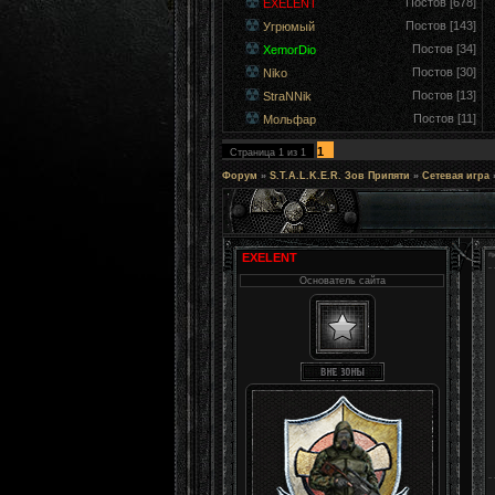
Постов [678]
EXELENT
Постов [143]
Угрюмый
Постов [34]
XemorDio
Постов [30]
Niko
Постов [13]
StraNNik
Постов [11]
Мольфар
1
Страница
1
из
1
Форум
»
S.T.A.L.K.E.R. Зов Припяти
»
Сетевая игра
EXELENT
Основатель сайта