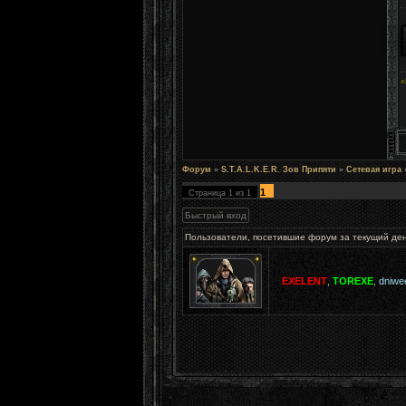
«
Форум
»
S.T.A.L.K.E.R. Зов Припяти
»
Сетевая игра
1
Страница
1
из
1
Пользователи, посетившие форум за текущий де
EXELENT
,
TOREXE
,
dniwe