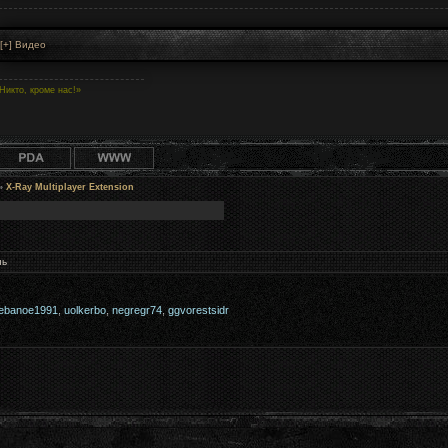
Никто, кроме нас!»
»
X-Ray Multiplayer Extension
нь
ebanoe1991
,
uolkerbo
,
negregr74
,
ggvorestsidr