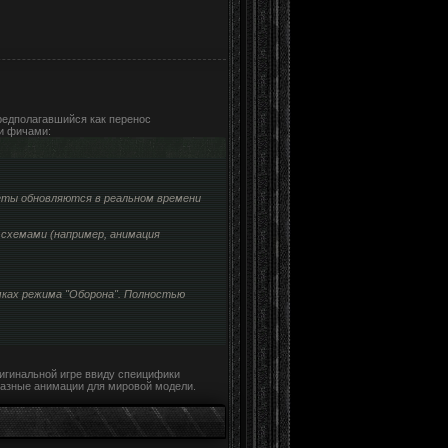
предполагавшийся как перенос
и фичами:
меты обновляются в реальном времени
схемами (например, анимация
амках режима "Оборона". Полностью
игинальной игре ввиду спеицифики
разные анимации для мировой модели.