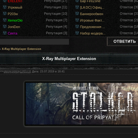
Репутация [17]
Ответов [82
EXELENT
Бар FireZone
Репутация [11]
Ответов [39
Угрюмый
[LA DC] Офиц...
Репутация [10]
Ответов [37
P203w
Баннерообмен
Репутация [7]
Ответов [21
XemorDio
Игровые Факт...
Репутация [4]
Ответов [16
JoniDen
Предложения ...
Репутация [3]
Ответов [14
Света
Набор модера...
»
X-Ray Multiplayer Extension
X-Ray Multiplayer Extension
Дата: 23.07.2019 в 16:41