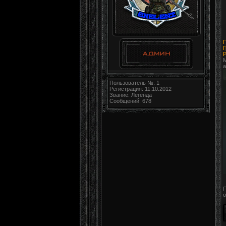
Г
Р
M
а
Пользователь №: 1
Регистрация: 11.10.2012
Звание: Легенда
Сообщений: 678
П
о