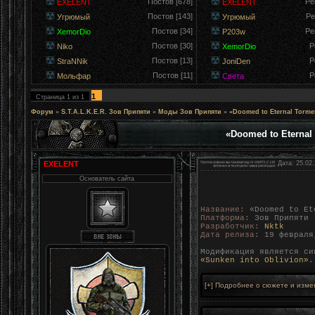
Постов [678]
Ре
EXELENT
EXELENT
Постов [143]
Ре
Угрюмый
Угрюмый
Постов [34]
Ре
XemorDio
P203w
Постов [30]
Р
Niko
XemorDio
Постов [13]
Р
StraNNik
JoniDen
Постов [11]
Р
Мольфар
Света
1
Страница
1
из
1
Форум
»
S.T.A.L.K.E.R. Зов Припяти
»
Моды Зов Припяти
»
«Doomed to Eternal Torme
«Doomed to Eternal
EXELENT
Дата: 25.02.
Основатель сайта
Название:
«Doomed to Ete
Платформа:
Зов Припяти 
Разработчик:
Nktk
Дата релиза:
19 февраля
Модификация является си
«Sunken into Oblivion»
.