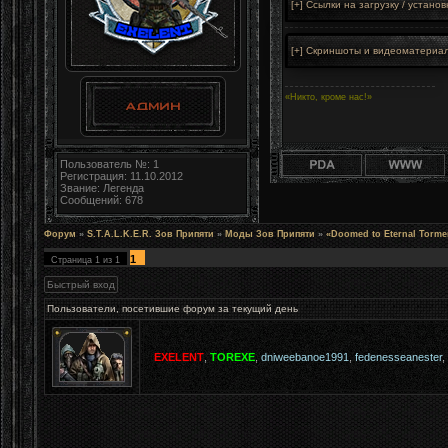
«Никто, кроме нас!»
Пользователь №: 1
Регистрация: 11.10.2012
Звание: Легенда
Сообщений: 678
Форум
»
S.T.A.L.K.E.R. Зов Припяти
»
Моды Зов Припяти
»
«Doomed to Eternal Torme
1
Страница
1
из
1
Пользователи, посетившие форум за текущий день
EXELENT
,
TOREXE
,
dniweebanoe1991
,
fedenesseanester
,