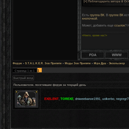
Есть
группа ВК
. В
группе ВК
ест
кнопочкой.
Может, добавить еще
ссылок
? 
«Никто, кроме нас!»
Форум
»
S.T.A.L.K.E.R. Зов Припяти
»
Моды Зов Припяти
»
Игра Душ - Эксельсиор
1
Страница
1
из
1
Пользователи, посетившие форум за текущий день
EXELENT
,
TOREXE
,
dniweebanoe1991
,
uolkerbo
,
negregr7