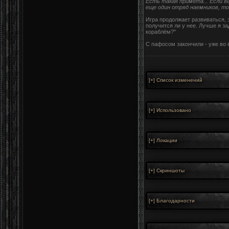
Есть такая примета... Если 
еще один отряд наемников, то
Игра продолжает развиваться, 
получится ли у нее. Лучше я з
кораблём?"
С пафосом закончили - уже во 