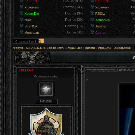
Постов [678]
Ре
EXELENT
EXELENT
Постов [143]
Ре
Угрюмый
Угрюмый
Постов [34]
Ре
XemorDio
P203w
Постов [30]
Р
Niko
XemorDio
Постов [13]
Р
StraNNik
JoniDen
Постов [11]
Р
Мольфар
Света
1
Страница
1
из
1
Форум
»
S.T.A.L.K.E.R. Зов Припяти
»
Моды Зов Припяти
»
Игра Душ - Эксельсиор
И
EXELENT
Дата: 29.08.
Основатель сайта
>