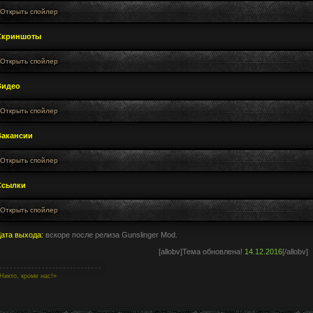
Скриншоты
Видео
Вакансии
Ссылки
ата выхода:
вскоре после релиза Gunslinger Mod.
[allobv]Тема обновлена!
14.12.2016
[/allobv]
Никто, кроме нас!»