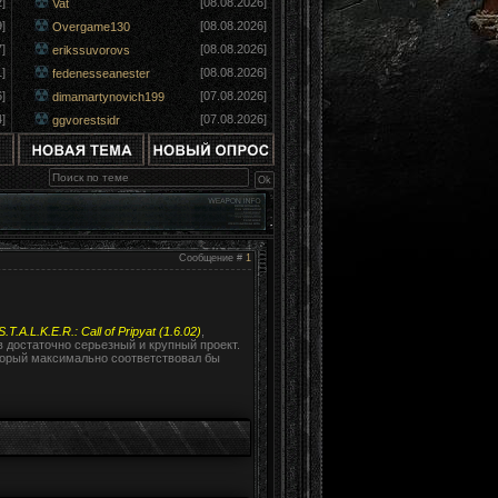
]
[08.08.2026]
Vat
]
[08.08.2026]
Overgame130
]
[08.08.2026]
erikssuvorovs
]
[08.08.2026]
fedenesseanester
]
[07.08.2026]
dimamartynovich199
]
[07.08.2026]
ggvorestsidr
Сообщение #
1
S.T.A.L.K.E.R.: Call of Pripyat (1.6.02)
,
 достаточно серьезный и крупный проект.
оторый максимально соответствовал бы