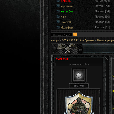
Постов [678]
EXELENT
Постов [143]
Угрюмый
Постов [34]
XemorDio
Постов [30]
Niko
Постов [13]
StraNNik
Постов [11]
Мольфар
1
Страница
1
из
1
Форум
»
S.T.A.L.K.E.R. Зов Припяти
»
Моды в разра
EXELENT
Основатель сайта
к
Е
н