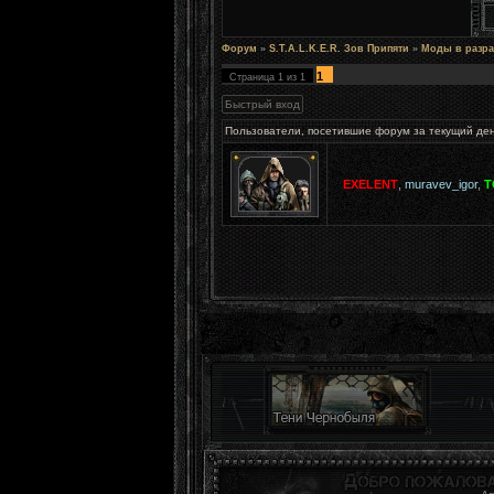
Форум
»
S.T.A.L.K.E.R. Зов Припяти
»
Моды в разра
1
Страница
1
из
1
Пользователи, посетившие форум за текущий де
EXELENT
,
muravev_igor
,
T