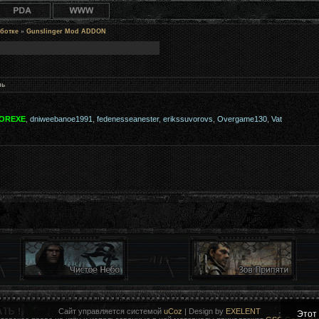
ботке
»
Gunslinger Mod ADDON
нь
OREXE
,
dniweebanoe1991
,
fedenesseanester
,
erikssuvorovs
,
Overgame130
,
Vat
Сайт управляется системой
uCoz
| Design by
EXELENT
Этот