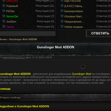
Репутация [17]
Ответов [82
EXELENT
Бар FireZone
Репутация [11]
Ответов [39
Угрюмый
[LA DC] Офиц...
Репутация [10]
Ответов [37
P203w
Баннерообмен
Репутация [7]
Ответов [21
XemorDio
Игровые Факт...
Репутация [4]
Ответов [16
JoniDen
Предложения ...
Репутация [3]
Ответов [14
Света
Набор модера...
ботке
»
Gunslinger Mod ADDON
Gunslinger Mod ADDON
Дата: 17.12.2016 в 09:02
Gunslinger Mod ADDON
- дополнение для модификации
Gunslinger Mod
на платформе
оторое со временем из небольшого музыкально-интерфейсного аддона превратилось в
го целью служит - визуальное и звуковое обновление игры и доведение её до вида, к
ашему времени, при этом сохраняя ту атмосферу, что так полюбилась всем нам.
Команда
Подробнее о Gunslinger Mod ADDON