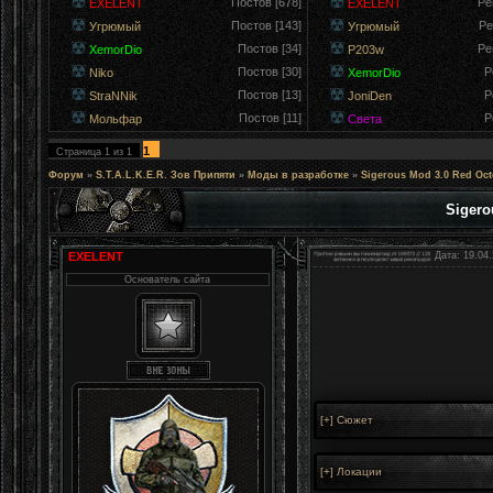
Постов [678]
Ре
EXELENT
EXELENT
Постов [143]
Ре
Угрюмый
Угрюмый
Постов [34]
Ре
XemorDio
P203w
Постов [30]
Р
Niko
XemorDio
Постов [13]
Р
StraNNik
JoniDen
Постов [11]
Р
Мольфар
Света
1
Страница
1
из
1
Форум
»
S.T.A.L.K.E.R. Зов Припяти
»
Моды в разработке
»
Sigerous Mod 3.0 Red Oct
Sigero
EXELENT
Дата: 19.04.
Основатель сайта