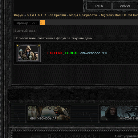
Форум
»
S.T.A.L.K.E.R. Зов Припяти
»
Моды в разработке
»
Sigerous Mod 3.0 Red Oct
1
Страница
1
из
1
Пользователи, посетившие форум за текущий день
EXELENT
,
TOREXE
,
dniweebanoe1991
Сайт управля