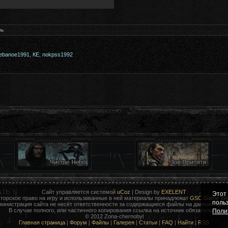
нь
ebanoe1991
,
КЕ
,
nokpss1992
Сайт управляется системой
uCoz
| Design by
EXELENT
Этот
торское право на игру и использованные в ней материалы принадлежат
GSC Game Wor
поль
министрация сайта не несёт ответственности за содержащиеся файлы на данном порта
В случае полного, или частичного копирования ссылка на источник обязательна!
Поли
© 2012 Zona-chernobyl
Главная страница
|
Форум
|
Файлы
|
Галерея
|
Статьи
|
FAQ
|
Найти
|
RSS