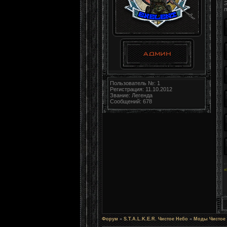
Э
п
Пользователь №: 1
Регистрация: 11.10.2012
Звание: Легенда
Сообщений: 678
«
Форум
»
S.T.A.L.K.E.R. Чистое Небо
»
Моды Чистое