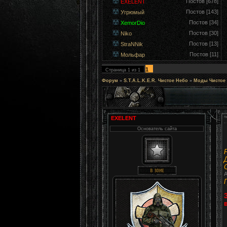
Постов [678]
EXELENT
Постов [143]
Угрюмый
Постов [34]
XemorDio
Постов [30]
Niko
Постов [13]
StraNNik
Постов [11]
Мольфар
1
Страница
1
из
1
Форум
»
S.T.A.L.K.E.R. Чистое Небо
»
Моды Чистое
EXELENT
Основатель сайта
А