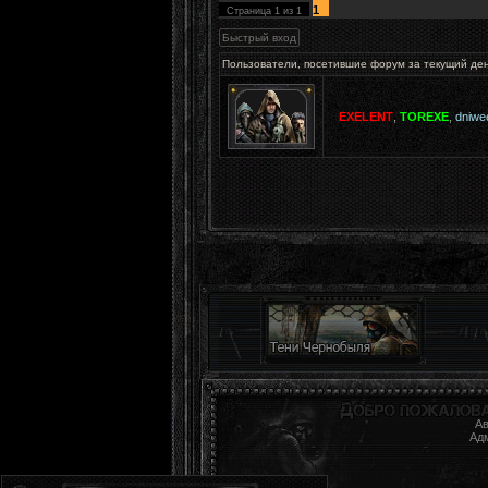
1
Страница
1
из
1
Пользователи, посетившие форум за текущий де
EXELENT
,
TOREXE
,
dniwe
Ав
Ад