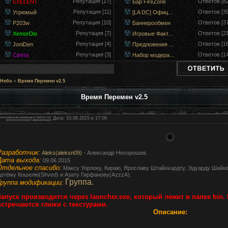
Репутация [17]
Ответов [82
EXELENT
Бар FireZone
Репутация [11]
Ответов [39
Угрюмый
[LA DC] Офиц...
Репутация [10]
Ответов [37
P203w
Баннерообмен
Репутация [7]
Ответов [21
XemorDio
Игровые Факт...
Репутация [4]
Ответов [16
JoniDen
Предложения ...
Репутация [3]
Ответов [14
Света
Набор модера...
 Небо
»
Время Перемен v2.5
Время Перемен v2.5
Дата: 10.06.2015 в 17:08
Разработчик:
Aleks(aleksn09)
- Александр Нехорошев.
Дата выхода:
09.06.2015
Отдельное спасибо:
Максу Уорлоку, Кираю, Ярославу Штайнхардту, Эдуарду Шайкен
ртёму Кошелю(Shved) и Азату Гирфанову(AzzzA).
Группа.
Группа модификации:
Запуск производится через launcher.exe, который лежит в папке bin
встречаются глюки с текстурами.
Описание: