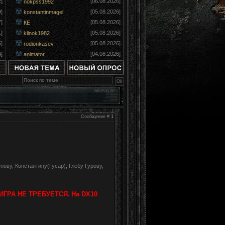
]
[06.08.2026]
nokpss1992
]
[05.08.2026]
konstantinmagel
]
[05.08.2026]
КЕ
]
[05.08.2026]
klinok1982
]
[05.08.2026]
rodionkasev
]
[04.08.2026]
animator
Сообщение #
1
ову, Константину(Гусар), Глебу Гурову,
. ИГРА НЕ ТРЕБУЕТСЯ.
На DX10