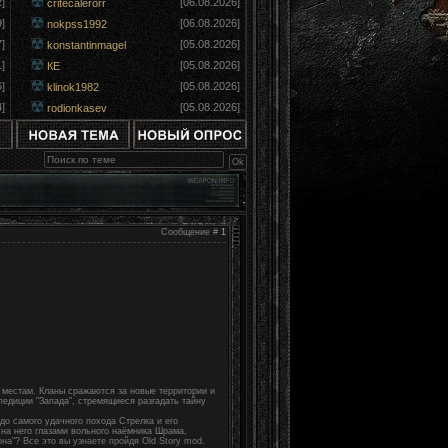
]
[06.08.2026]
critecalerorr
]
[06.08.2026]
nokpss1992
]
[05.08.2026]
konstantinmagel
]
[05.08.2026]
КЕ
]
[05.08.2026]
klinok1982
]
[05.08.2026]
rodionkasev
Сообщение #
1
 местам. Кланы сражаются за новые территории и
педиции "Запада", стремящиеся разгадать тайну
 до самого удачного похода Стрелка и его
в на него глазами вольного наёмника Шрама,
на"? Все это вы узнаете пройдя Old Story mod.