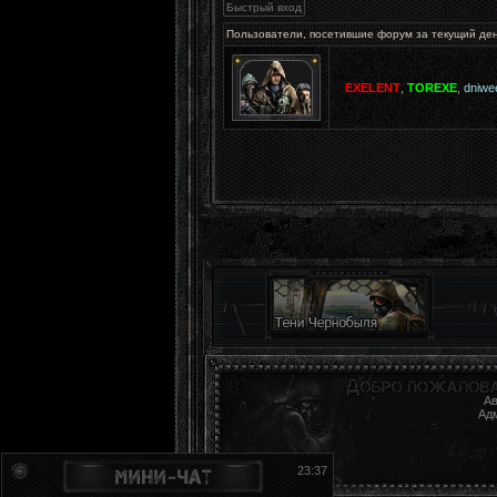
Пользователи, посетившие форум за текущий де
EXELENT
,
TOREXE
,
dniwe
Ав
Ад
23:37