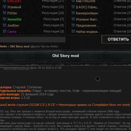
Репутация [17]
Ответов [82
EXELENT
Бар FireZone
Репутация [11]
Ответов [39
Угрюмый
[LA DC] Офиц...
Репутация [10]
Ответов [37
P203w
Баннерообмен
Репутация [7]
Ответов [21
XemorDio
Игровые Факт...
Репутация [4]
Ответов [16
JoniDen
Предложения ...
Репутация [3]
Ответов [14
Света
Набор модера...
 Небо
»
Old Story mod
(Другое Чистое Небо)
Old Story mod
Дата: 03.12.2013 в 17:36
Авторы:
Старлей, Chriotmao
Отдельное спасибо:
Fidget - за правку текстов, Golic - перекомпиляцию локаций.
Дата выхода:
21 февраля 2014 года
Версия игры:
1.5.10
азой мода служит OGSM CS 1.8 CE + Некоторые правки из Сompilation fixes от monk
011 год. Пять лет прошло с момента Второй катастрофы, затмившей события апреля 1986 года.
ону терзают участившиеся выбросы, смещая аномальные поля и открывая дороги к ранее недоступным
лючевые позиции. Сталкеры гибнут, но вслед за ними приходят другие. В зоне появляются научные экс
оны.
ействие игры происходит за год до событий, описанных в "S.T.A.L.K.E.R.: Shadow of Chernobyl". За год
оварищей к центру Зоны – третьего по счету. Мы узнаем о нем и его группе с новой стороны – взгляну
уквально погибающего после каждого выброса. Что разгадает Шрам? С кем сведет его нестабильная "Зо