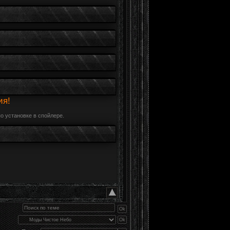
ия!
о установке в спойлере.