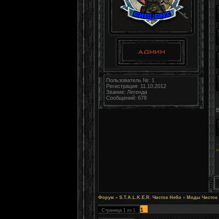
Пользователь №: 1
Регистрация: 11.10.2012
Звание: Легенда
Сообщений: 678
В
«
Форум
»
S.T.A.L.K.E.R. Чистое Небо
»
Моды Чистое
1
Страница
1
из
1