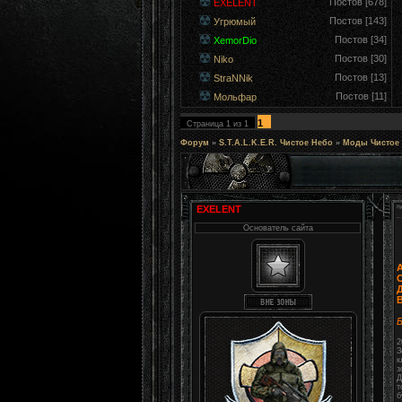
Постов [678]
EXELENT
Постов [143]
Угрюмый
Постов [34]
XemorDio
Постов [30]
Niko
Постов [13]
StraNNik
Постов [11]
Мольфар
1
Страница
1
из
1
Форум
»
S.T.A.L.K.E.R. Чистое Небо
»
Моды Чистое
EXELENT
Основатель сайта
Б
2
З
к
з
Д
т
б