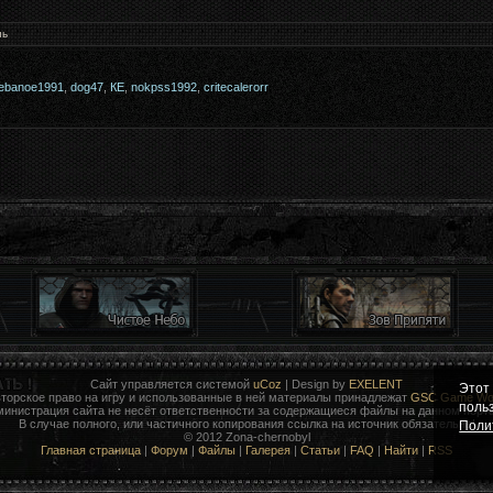
нь
ebanoe1991
,
dog47
,
КЕ
,
nokpss1992
,
critecalerorr
Сайт управляется системой
uCoz
| Design by
EXELENT
Этот
торское право на игру и использованные в ней материалы принадлежат
GSC Game Wor
поль
министрация сайта не несёт ответственности за содержащиеся файлы на данном порта
В случае полного, или частичного копирования ссылка на источник обязательна!
Поли
© 2012 Zona-chernobyl
Главная страница
|
Форум
|
Файлы
|
Галерея
|
Статьи
|
FAQ
|
Найти
|
RSS