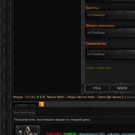
Квесты:
Общее описание:
Скриншоты:
«Никто, кроме нас!»
Форум
»
S.T.A.L.K.E.R. Чистое Небо
»
Моды Чистое Небо
»
Закон Дегтярева 2
(Глобал
1
Страница
1
из
1
Пользователи, посетившие форум за текущий день
EXELENT
,
TOREXE
,
dniweebanoe1991
,
uolkerbo
,
yaroslav