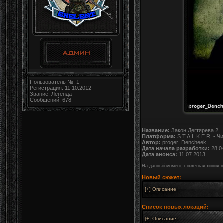
Пользователь №: 1
Регистрация: 11.10.2012
Звание: Легенда
Сообщений: 678
Название:
Закон Дегтярева 2
Платформа:
S.T.A.L.K.E.R. - Ч
Автор:
proger_Dencheek
Дата начала разработки:
28.0
Дата анонса:
11.07.2013
На данный момент, сюжетная линия г
Новый сюжет:
Список новых локаций: