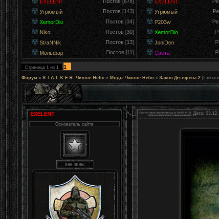
Постов [678]
Ре
EXELENT
EXELENT
Постов [143]
Ре
Угрюмый
Угрюмый
Постов [34]
Ре
XemorDio
P203w
Постов [30]
Р
Niko
XemorDio
Постов [13]
Р
StraNNik
JoniDen
Постов [11]
Р
Мольфар
Света
1
Страница
1
из
1
Форум
»
S.T.A.L.K.E.R. Чистое Небо
»
Моды Чистое Небо
»
Закон Дегтярева 2
(Глобал
EXELENT
Дата: 03.12.
Основатель сайта