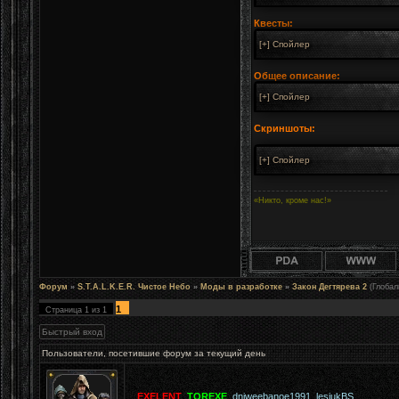
Квесты:
Общее описание:
Скриншоты:
«Никто, кроме нас!»
Форум
»
S.T.A.L.K.E.R. Чистое Небо
»
Моды в разработке
»
Закон Дегтярева 2
(Глоба
1
Страница
1
из
1
Пользователи, посетившие форум за текущий день
EXELENT
,
TOREXE
,
dniweebanoe1991
,
lesiukBS