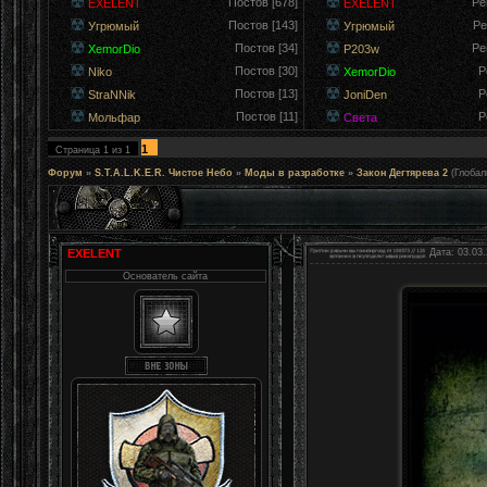
Постов [678]
Ре
EXELENT
EXELENT
Постов [143]
Ре
Угрюмый
Угрюмый
Постов [34]
Ре
XemorDio
P203w
Постов [30]
Р
Niko
XemorDio
Постов [13]
Р
StraNNik
JoniDen
Постов [11]
Р
Мольфар
Света
1
Страница
1
из
1
Форум
»
S.T.A.L.K.E.R. Чистое Небо
»
Моды в разработке
»
Закон Дегтярева 2
(Глоба
EXELENT
Дата: 03.03.
Основатель сайта