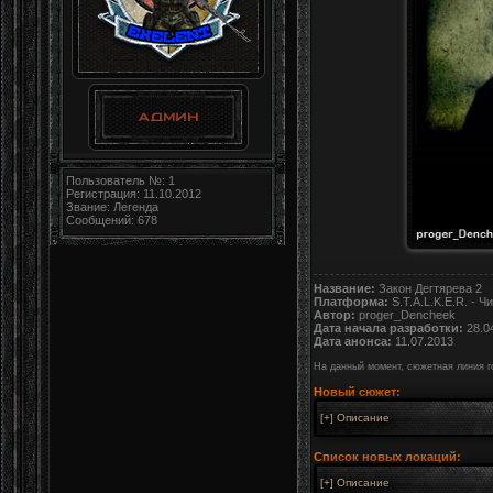
Пользователь №: 1
Регистрация: 11.10.2012
Звание: Легенда
Сообщений: 678
Название:
Закон Дегтярева 2
Платформа:
S.T.A.L.K.E.R. - Ч
Автор:
proger_Dencheek
Дата начала разработки:
28.0
Дата анонса:
11.07.2013
На данный момент, сюжетная линия г
Новый сюжет:
Список новых локаций: