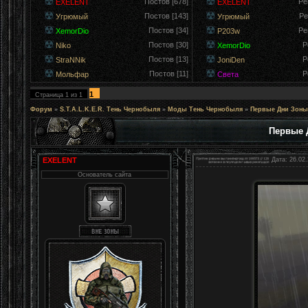
Постов [678]
Ре
EXELENT
EXELENT
Постов [143]
Ре
Угрюмый
Угрюмый
Постов [34]
Ре
XemorDio
P203w
Постов [30]
Р
Niko
XemorDio
Постов [13]
Р
StraNNik
JoniDen
Постов [11]
Р
Мольфар
Света
1
Страница
1
из
1
Форум
»
S.T.A.L.K.E.R. Тень Чернобыля
»
Моды Тень Чернобыля
»
Первые Дни Зоны:
Первые 
EXELENT
Дата: 26.02.
Основатель сайта