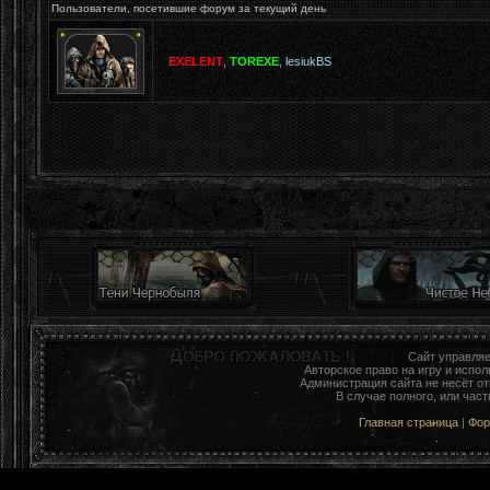
Пользователи, посетившие форум за текущий день
EXELENT
,
TOREXE
,
lesiukBS
Сайт управля
Авторское право на игру и исп
Администрация сайта не несёт о
В случае полного, или час
Главная страница
|
Фо