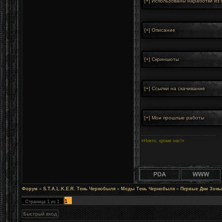
«Никто, кроме нас!»
Форум
»
S.T.A.L.K.E.R. Тень Чернобыля
»
Моды Тень Чернобыля
»
Первые Дни Зоны:
1
Страница
1
из
1