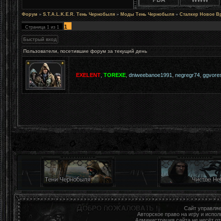
Форум
»
S.T.A.L.K.E.R. Тень Чернобыля
»
Моды Тень Чернобыля
»
Сталкер Новое В
1
Страница
1
из
1
Пользователи, посетившие форум за текущий день
EXELENT
,
TOREXE
,
dniweebanoe1991
,
negregr74
,
ggvores
Сайт управля
Авторское право на игру и исп
Администрация сайта не несёт о