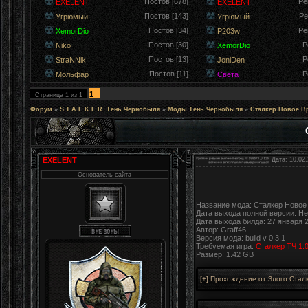
Постов [678]
Ре
EXELENT
EXELENT
Постов [143]
Ре
Угрюмый
Угрюмый
Постов [34]
Ре
XemorDio
P203w
Постов [30]
Р
Niko
XemorDio
Постов [13]
Р
StraNNik
JoniDen
Постов [11]
Р
Мольфар
Света
1
Страница
1
из
1
Форум
»
S.T.A.L.K.E.R. Тень Чернобыля
»
Моды Тень Чернобыля
»
Сталкер Новое В
EXELENT
Дата: 10.02.
Основатель сайта
Название мода: Сталкер Новое
Дата выхода полной версии: Не
Дата выхода билда: 27 января 2
Автор: Graff46
Версия мода: build v 0.3.1
Требуемая игра:
Сталкер ТЧ 1.
Размер: 1.42 GB