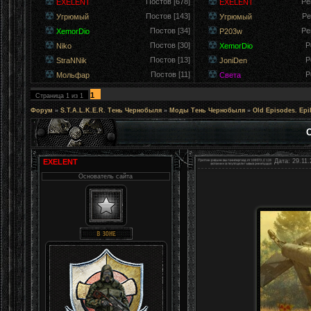
Постов [678]
Ре
EXELENT
EXELENT
Постов [143]
Ре
Угрюмый
Угрюмый
Постов [34]
Ре
XemorDio
P203w
Постов [30]
Р
Niko
XemorDio
Постов [13]
Р
StraNNik
JoniDen
Постов [11]
Р
Мольфар
Света
1
Страница
1
из
1
Форум
»
S.T.A.L.K.E.R. Тень Чернобыля
»
Моды Тень Чернобыля
»
Old Episodes. Epi
O
EXELENT
Дата: 29.11.
Основатель сайта