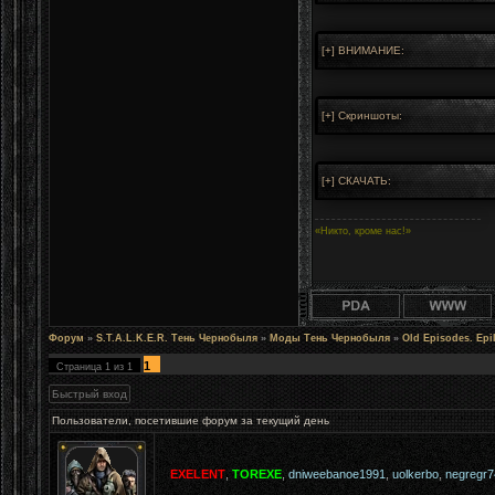
«Никто, кроме нас!»
Форум
»
S.T.A.L.K.E.R. Тень Чернобыля
»
Моды Тень Чернобыля
»
Old Episodes. Epi
1
Страница
1
из
1
Пользователи, посетившие форум за текущий день
EXELENT
,
TOREXE
,
dniweebanoe1991
,
uolkerbo
,
negregr7