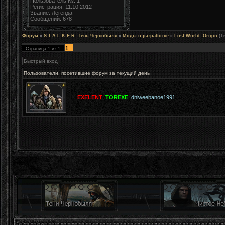
Пользователь №: 1
Регистрация: 11.10.2012
Звание: Легенда
Сообщений: 678
Форум
»
S.T.A.L.K.E.R. Тень Чернобыля
»
Моды в разработке
»
Lost World: Origin
(Т
1
Страница
1
из
1
Пользователи, посетившие форум за текущий день
EXELENT
,
TOREXE
,
dniweebanoe1991