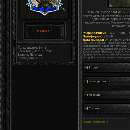
Наконец настал этот день. 2
очень ценю свою команду за ст
одна семья, сердце кото
национальности. Поэтому нам
dеzоwаvе, н
Разработчики:
L.W.C. Team ( Re
Платформа:
1.0006
Дата выхода:
23 Февраля 2014
2007 год. Украина. Чернобыльская З
подразделений обрастает слухами. Н
Пользователь №: 1
выбросом, но бесследно исчезают. О
Регистрация: 11.10.2012
кровь в жилах. Неизвестность и пус
Звание: Легенда
бродить вечность на забытой времене
злу, добраться до сердца преисподней
Сообщений: 678
«Никто, кроме нас!»