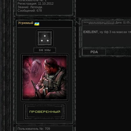
Пользователь №: 1
Регистрация: 11.10.2012
Звание: Легенда
Сообщений: 678
Угрюмый
Дата: 11.05.
EXELENT
, ну бф 3 на максах т
Пользователь №: 709