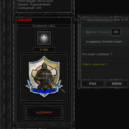
Регистрация: 09.03.2014
Звание: Подполковник
Сообщений: 143
EXELENT
Дата: 11.05.
Основатель сайта
Цитата
Угрюмый
(
)
о,надеюсь потянет комп.
Что комп слабоват ?
«Никто, кроме нас!»