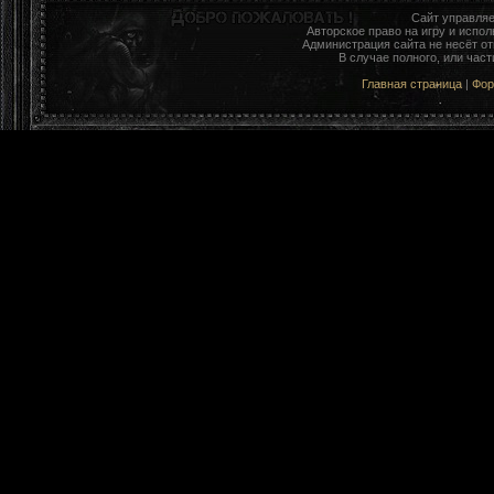
Сайт управля
Авторское право на игру и исп
Администрация сайта не несёт о
В случае полного, или час
Главная страница
|
Фо