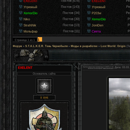
Постов [678]
Ре
EXELENT
EXELENT
Постов [143]
Ре
Угрюмый
Угрюмый
Постов [34]
Ре
XemorDio
P203w
Постов [30]
Р
Niko
XemorDio
Постов [13]
Р
StraNNik
JoniDen
Постов [11]
Р
Мольфар
Света
1
Страница
1
из
1
Форум
»
S.T.A.L.K.E.R. Тень Чернобыля
»
Моды в разработке
»
Lost World: Origin
(Т
EXELENT
Дата: 03.03.
Основатель сайта