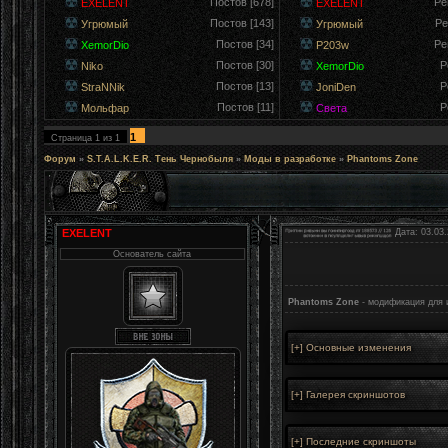
Постов [678]
Ре
EXELENT
EXELENT
Постов [143]
Ре
Угрюмый
Угрюмый
Постов [34]
Ре
XemorDio
P203w
Постов [30]
Р
Niko
XemorDio
Постов [13]
Р
StraNNik
JoniDen
Постов [11]
Р
Мольфар
Света
1
Страница
1
из
1
Форум
»
S.T.A.L.K.E.R. Тень Чернобыля
»
Моды в разработке
»
Phantoms Zone
EXELENT
Дата: 03.03.
Основатель сайта
Phantoms Zone
- модификация для