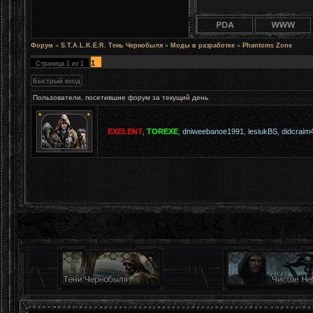
Форум
»
S.T.A.L.K.E.R. Тень Чернобыля
»
Моды в разработке
»
Phantoms Zone
1
Страница
1
из
1
Пользователи, посетившие форум за текущий день
EXELENT
,
TOREXE
,
dniweebanoe1991
,
lesiukBS
,
didcraim