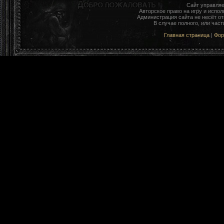
Сайт управля
Авторское право на игру и исп
Администрация сайта не несёт о
В случае полного, или час
Главная страница
|
Фо