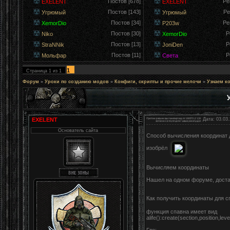
Постов [678]
Ре
EXELENT
EXELENT
Постов [143]
Ре
Угрюмый
Угрюмый
Постов [34]
Ре
XemorDio
P203w
Постов [30]
Р
Niko
XemorDio
Постов [13]
Р
StraNNik
JoniDen
Постов [11]
Р
Мольфар
Света
1
Страница
1
из
1
Форум
»
Уроки по созданию модов
»
Конфиги, скрипты и прочие мелочи
»
Узнаем к
EXELENT
Дата: 03.03.
Основатель сайта
Способ вычисления координат д
изобрёл
Вычисляем координаты
Нашел на одном форуме, доста
Как получить координаты для с
функция спавна имеет вид
alife():create(section,position,le