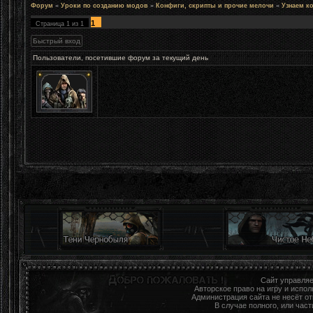
Форум
»
Уроки по созданию модов
»
Конфиги, скрипты и прочие мелочи
»
Узнаем к
1
Страница
1
из
1
Пользователи, посетившие форум за текущий день
Сайт управля
Авторское право на игру и исп
Администрация сайта не несёт о
В случае полного, или час