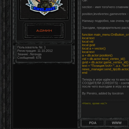
Где:
section - имя того/чего спавни
position,levelvertex,gameverte
Напишу подробно, как очень пр
Заходим, предварительно распак
function main_menu:OnButton_cre
local text
local vid
local gvid
Пользователь №: 1
local a = vector()
Регистрация: 11.10.2012
local text
Звание: Легенда
a = db.actor:position()
Сообщений: 678
vid = db.actor:level_vertex_id()
gvid = db.actor:game_vertex_id()
text = "Позиция:\\nX= "..a.x.."\\nY=
news_manager.send_tip(db.actor, te
end
Теперь в игре идём на то мест
СОЗДАТЕЛИ (CREDITS) - соотве
после чего выходим в игру из 
By Pereiro, added by loxotron
«Никто, кроме нас!»