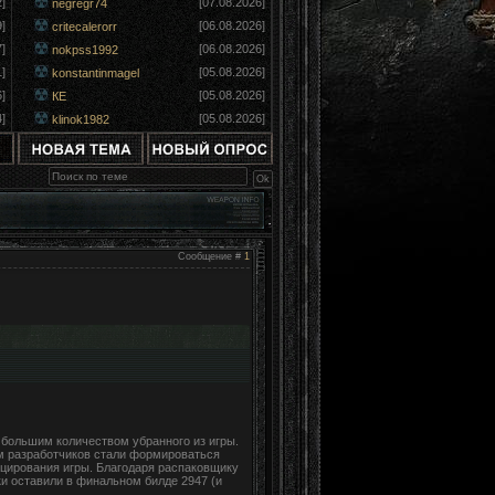
]
[07.08.2026]
negregr74
]
[06.08.2026]
critecalerorr
]
[06.08.2026]
nokpss1992
]
[05.08.2026]
konstantinmagel
]
[05.08.2026]
КЕ
]
[05.08.2026]
klinok1982
Сообщение #
1
большим количеством убранного из игры.
ям разработчиков стали формироваться
ицирования игры. Благодаря распаковщику
ки оставили в финальном билде 2947 (и