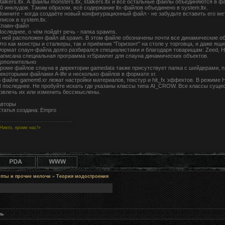
talkers.ltx. А файлы monsters.ltx, stalkers.ltx и все остальные файлы объединяются в ф
0 инклудов. Таким образом, всё содержание ltx-файлов объединено в system.ltx.
омните - когда создаёте новый конфигурационный файл - не забудьте вставить его 
писок в system.ltx.
Спавн-файл
оследнее, о чём пойдёт речь - папка spawns.
 ней расположен файл all.spawn. В этом файле обозначены почти все динамические об
то как монстры и сталкеры, так и приёмник "Горизонт" на столе у торговца, и даже ящ
ормат спаун-файла долго разбирался специалистами и благодаря товарищам: Zeed, Hik
аписана специальная программа xrSpawner для спауна динамических объектов.
ополнительно
роме файлов спауна в директории gamedata также присутствует папка с шейдерами, п
екоторыми файлами A-life и несколько файлов в формате xr.
 файле gamemtl.xr лежат настройки материалов, текстур и hit_fx эффектов. В режиме
 последнее. Не пробуйте искать где указаны классы типа AI_CROW. Все классы сущест
звлечь их или изменить бессмыслены.
Авторы
татья создана: Empro
Никто, кроме нас!»
ипты и прочие мелочи
»
Теория модостроения
нь