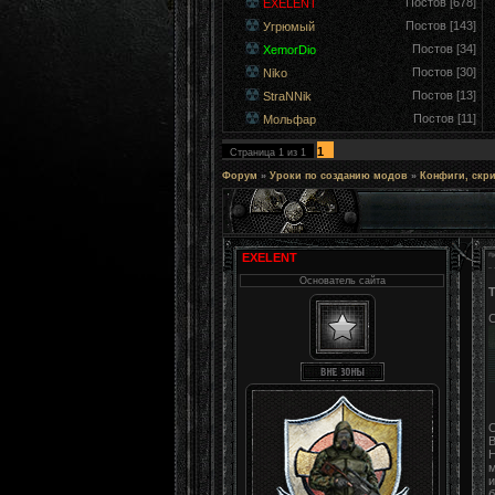
Постов [678]
EXELENT
Постов [143]
Угрюмый
Постов [34]
XemorDio
Постов [30]
Niko
Постов [13]
StraNNik
Постов [11]
Мольфар
1
Страница
1
из
1
Форум
»
Уроки по созданию модов
»
Конфиги, скр
EXELENT
Основатель сайта
В
Н
м
и
б