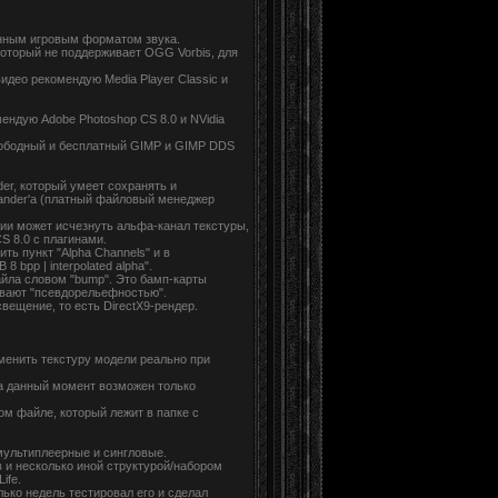
анным игровым форматом звука.
который не поддерживает OGG Vorbis, для
идео рекомендую Media Player Classic и
ендую Adobe Photoshop CS 8.0 и NVidia
 свободный и бесплатный GIMP и GIMP DDS
der, который умеет сохранять и
ander'a (платный файловый менеджер
ии может исчезнуть альфа-канал текстуры,
S 8.0 с плагинами.
ть пункт "Alpha Channels" и в
bpp | interpolated alpha".
айла словом "bump". Это бамп-карты
ывают "псевдорельефностью".
вещение, то есть DirectX9-рендер.
менить текстуру модели реально при
На данный момент возможен только
м файле, который лежит в папке с
мультиплеерные и сингловые.
 и несколько иной структурой/набором
ife.
лько недель тестировал его и сделал