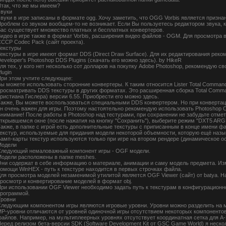
так, что же мы имеем?
вуки
вуки в игре записаны в формате ogg. Хочу заметить, что OGG Vorbis является призн
роблем со звуком вообщем-то не возникает. Если Вы пользуетесь редактором звука, 
ас существует множество платных и бесплатных конвертеров.
идео в игре также в формат Vorbis, расширения видео файлов - OGM. Для просмотра в
CCP Codec Pack (сайт проекта).
екстуры
екстуры в игре имеют формат DDS (Direct Draw Surface). Для их редактирования реком
eveloper's Photoshop DDS Plugins (скачать его можно здесь). by HikeR
ля тех, у кого нет несколько сот долларов на покупку Adobe Photoshop, рекомендую
lugin
ри этом учтите следующее:
ы можете использовать сторонние конвертеры. К таким относится Lister Total Comman
росматривать DDS текстуры в других форматах. Это расширенная сборка Total Comm
ристиана Гислера) версии 6.55. Приобрести его можно здесь.
акже, Вы можете воспользоваться специальными DDS конвертером. Но при конвертац
н очень важен для игры. Поэтому настоятельно рекомендую использовать Photoshop C
нимание! После работы в Photoshop над тестурами, при сохранении не забудьте отмети
ткрывшемся окне (после нажатия на кнопку "Сохранить"), выберите режим "DXT5 ARGB 8 
акже, в папке с игрой есть дополнительные текстуры с приписанным в конце имени ф
екстур, используемые для придания модели некоторой объемности, которую ещё наз
амп-карты текстур используются только при игре на втором рендере (динамическое ос
Модели
ледующий немаловажный компонент игры - OGF модели.
одели расположены в папке meshes.
ни содержат в себе информацию о материале, анимации и саму модель предмета. Из
омощи WinHEX - путь к текстуре находится в первых строчках файла.
ля просмотра моделей незаменимой утилитой является OGF Viewer (сайт) от batya. 
росмотр и конвертирование моделей в формат obj.
ри использовании OGF Viewer необходимо задать путь к текстурам в конфигурационно
рограммой.
Уровни
ледующим компонентом игры являются игровые уровни. Уровни можно разделить на 
P-уровни отличаются от уровней одиночной игры отсутствием некоторых компонентов
айлов. Например, на мультиплеерных уровнях отсутствует координатная сетка для A-L
еред релизом бета-версии SDK (Software Development Kit от GSC Game World) я неско