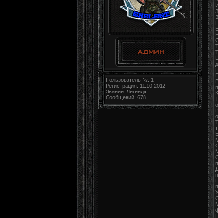
И
З
З
П
В
В
C
Т
Т
D
д
P
П
Пользователь №: 1
В
Регистрация: 11.10.2012
п
Звание: Легенда
К
Сообщений: 678
Т
о
В
о
Т
т
Б
С
М
О
п
Д
п
П
п
С
M
ф
П