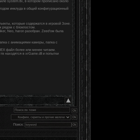
айле system.ltx, в котором прописано около
методом инклуда в общий конфигурационный
ъекты, которые содержатся в игровой Зоне.
ик рядом с блокпостом.
er, Neo, haron разобран. Zeed'ом была
апка с анимациями камеры, папка с
 HEX файл более или менее читаем.
в находятся в xrGame.dll и попытки
Поиск: