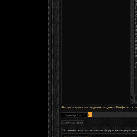
s
2
П
с
П
В
Э
Ф
н
Д
К
н
В
И
и
С
«
Форум
»
Уроки по созданию модов
»
Конфиги, скр
1
Страница
1
из
1
Пользователи, посетившие форум за текущий де