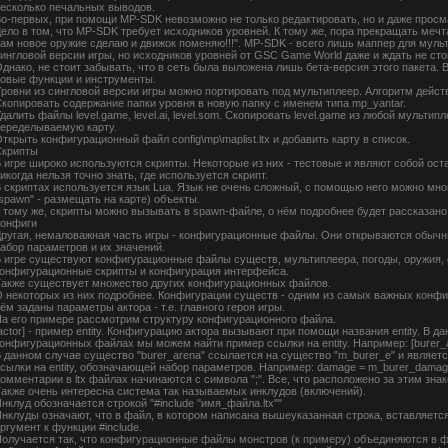
есколько печальных выводов.
о-первых, при помощи MP-SDK невозможно не только редактировать, но и даже прос
ело в том, что MP-SDK требует исходников уровней. К тому же, пора прекращать мечт
ам новое оружие сделаю и движок поменяю!!!". MP-SDK - всего лишь маппер для муль
ингловой версии игры, но исходников уровней от GSC Game World даже и ждать не сто
днако, не стоит забывать, что в сеть была выложена лишь бета-версия этого пакета.
овые функции и инструменты.
ровни из сингловой версии игры можно портировать под мультиплеер. Алгоритм дейст
копировать содержание папки уровня в новую папку с именем типа mp_yantar.
далить файлы level.game, level.ai, level.som. Скопировать level.game из любой мультип
еределываемую карту.
ткрыть конфигурационный файл config\mp\maplist.ltx и добавить карту в список.
Скрипты
 игре широко используются скрипты. Некоторые из них - тестовые и являют собой ос
икогда нельзя точно знать, где используется скрипт.
 скриптах используется язык Lua. Язык не очень сложный, с помощью него можно много
spawn" - размещать на карте) объекты.
 тому же, скрипты можно вызывать в spawn-файле, о нём подробнее будет рассказано
Конфиги
ругая, немаловажная часть игры - конфигурационные файлы. Они открываются обычн
абор параметров и их значений.
 игре существуют конфигурационные файлы существ, мультиплеера, погоды, оружия, 
онфигурационные скрипты и конфигурация интерфейса.
акже существует множество других конфигурационных файлов.
 некоторых из них подробнее. Конфигурации существ - одним из самых важных конфиг
ём заданы параметры актора - т.е. главного героя игры.
а его примере рассмотрим структуру конфигурационного файла.
actor] - пример entity. Конфигурацию актора вызывают при помощи названия entity. В дан
онфигурационных файлах мы можем найти пример ссылки на entity. Например: [burer_a
 данном случае существо "burer_arena" ссылается на существо "m_burer_e" и являетс
сылки на entity, обозначающей набор параметров. Например: damage = m_burer_damag
омментарии в ltx файлах начинаются с символа ";". Все, что расположено за этим знак
акже очень интересна система так называемых инклудов (включений).
нклуд обозначается строкой "#include "имя_файла.ltx""
нклуды означают, что в файл, в котором написана вышеуказанная строка, вставляетс
ргумент к функции #include.
олучается так, что конфигурационные файлы монстров (к примеру) объединяются в фа