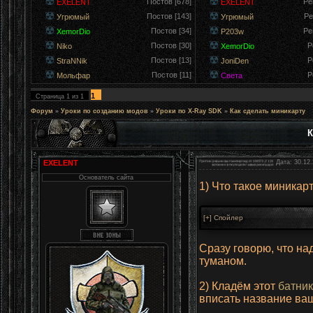
Постов [678]
Ре
EXELENT
EXELENT
Постов [143]
Ре
Угрюмый
Угрюмый
Постов [34]
Ре
XemorDio
P203w
Постов [30]
Р
Niko
XemorDio
Постов [13]
Р
StraNNik
JoniDen
Постов [11]
Р
Мольфар
Света
1
Страница
1
из
1
Форум
»
Уроки по созданию модов
»
Уроки по X-Ray SDK
»
Как сделать миникарту
К
EXELENT
Дата: 30.12.
Основатель сайта
1) Что такое миникар
Сразу говорю, что на
туманом.
2) Кладём этот
батник
вписать название ва