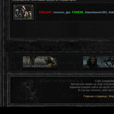
EXELENT
,
muravev_igor
,
TOREXE
,
dniweebanoe1991
,
fed
Сайт управля
Авторское право на игру и исп
Администрация сайта не несёт о
В случае полного, или час
Главная страница
|
Фо