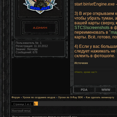
start bin\xrEngine.exe -l
3) В игре открываем 
чтобы убрать туман, а
вашей карты сверху, 
STCS\screenshots
в 
переименовать в "
ma
карты. Всё, готово, п
Пользователь №: 1
4) Если у вас больша
Регистрация: 11.10.2012
Звание: Легенда
следует нажимать не
Сообщений: 678
склеить в фотошопе.
Источник
«Никто, кроме нас!»
Форум
»
Уроки по созданию модов
»
Уроки по X-Ray SDK
»
Как сделать миникарту
1
Страница
1
из
1
Пользователи, посетившие форум за текущий день