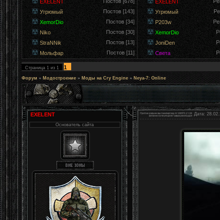
Постов [678]
Ре
EXELENT
EXELENT
Постов [143]
Ре
Угрюмый
Угрюмый
Постов [34]
Ре
XemorDio
P203w
Постов [30]
Р
Niko
XemorDio
Постов [13]
Р
StraNNik
JoniDen
Постов [11]
Р
Мольфар
Света
1
Страница
1
из
1
Форум
»
Модостроение
»
Моды на Cry Engine
»
Neya-7: Online
EXELENT
Дата: 28.02.
Основатель сайта