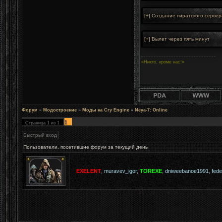
«Никто, кроме нас!»
Форум
»
Модостроение
»
Моды на Cry Engine
»
Neya-7: Online
1
Страница
1
из
1
Пользователи, посетившие форум за текущий день
EXELENT
,
muravev_igor
,
TOREXE
,
dniweebanoe1991
,
fed