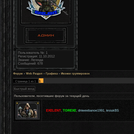
Пользователь №: 1
Регистрация: 11.10.2012
Звание: Легенда
Сообщений: 678
Форум
»
Web Раздел
»
Графика
»
Иконки группировок
1
Страница
1
из
1
Пользователи, посетившие форум за текущий день
EXELENT
,
TOREXE
,
dniweebanoe1991
,
lesiukBS