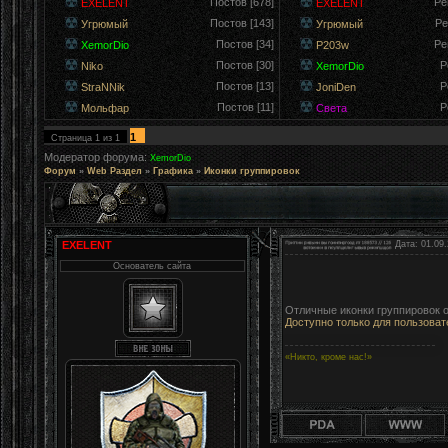
Постов [678]
Ре
EXELENT
EXELENT
Постов [143]
Ре
Угрюмый
Угрюмый
Постов [34]
Ре
XemorDio
P203w
Постов [30]
Р
Niko
XemorDio
Постов [13]
Р
StraNNik
JoniDen
Постов [11]
Р
Мольфар
Света
1
Страница
1
из
1
Модератор форума:
XemorDio
Форум
»
Web Раздел
»
Графика
»
Иконки группировок
EXELENT
Дата: 01.09.
Основатель сайта
Отличные иконки группировок о
Доступно только для пользоват
«Никто, кроме нас!»