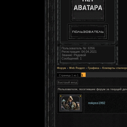
Пользователь №: 6356
Регистрация: 04.04.2021
Звание: Рядовой
Сообщений: 1
Форум
»
Web Раздел
»
Графика
»
Клипарты сталкер
1
Страница
1
из
1
Пользователи, посетившие форум за текущий де
nokpss1992