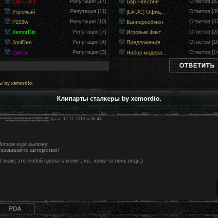
Репутация [17]
Ответов [82
EXELENT
Бар FireZone
Репутация [11]
Ответов [39
Угрюмый
[LA DC] Офиц...
Репутация [10]
Ответов [37
P203w
Баннерообмен
Репутация [7]
Ответов [21
XemorDio
Игровые Факт...
Репутация [4]
Ответов [16
JoniDen
Предложения ...
Репутация [3]
Ответов [14
Света
Набор модера...
ы by xemordio.
Клипарты сталкеры by xemordio.
Дата: 17.11.2013 в 06:44
Потом ещё выложу.
Указывайте авторство!
 знаю, это любой сделать может, но.. кому-то лень ведь;)