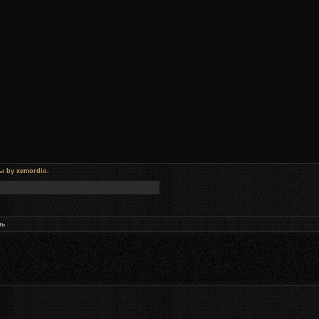
ы by xemordio.
нь