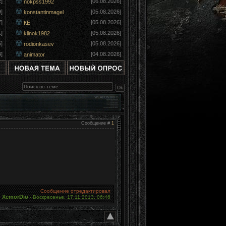
]
[06.08.2026]
nokpss1992
]
[05.08.2026]
konstantinmagel
]
[05.08.2026]
КЕ
]
[05.08.2026]
klinok1982
]
[05.08.2026]
rodionkasev
]
[04.08.2026]
animator
Сообщение #
1
Сообщение отредактировал
XemorDio
-
Воскресенье, 17.11.2013, 06:46