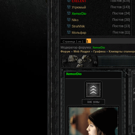
Постов [678]
EXELENT
Постов [143]
Угрюмый
Постов [34]
XemorDio
Постов [30]
Niko
Постов [13]
StraNNik
Постов [11]
Мольфар
1
Страница
1
из
1
Модератор форума:
XemorDio
Форум
»
Web Раздел
»
Графика
»
Клипарты сталкер
XemorDio
Я