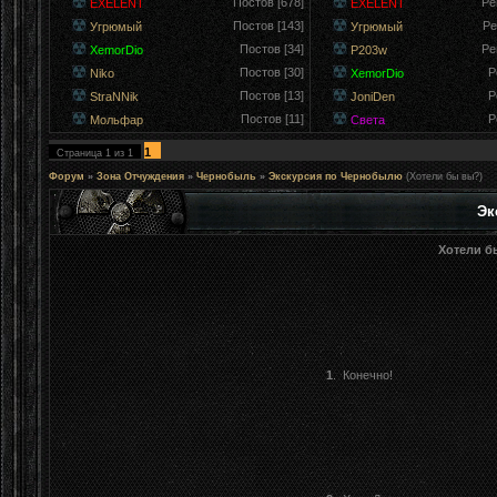
Постов [678]
Ре
EXELENT
EXELENT
Постов [143]
Ре
Угрюмый
Угрюмый
Постов [34]
Ре
XemorDio
P203w
Постов [30]
Р
Niko
XemorDio
Постов [13]
Р
StraNNik
JoniDen
Постов [11]
Р
Мольфар
Света
1
Страница
1
из
1
Форум
»
Зона Отчуждения
»
Чернобыль
»
Экскурсия по Чернобылю
(Хотели бы вы?)
Эк
Хотели б
1
.
Конечно!