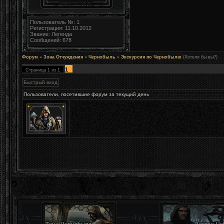
Пользователь №: 1
Регистрация: 11.10.2012
Звание: Легенда
Сообщений: 678
Форум
»
Зона Отчуждения
»
Чернобыль
»
Экскурсия по Чернобылю
(Хотели бы вы?)
1
Страница
1
из
1
Пользователи, посетившие форум за текущий день