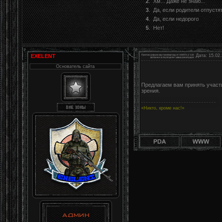
2
.
Хм... Даже не знаю...
3
.
Да, если родители отпустя
4
.
Да, если недорого
5
.
Нет!
EXELENT
Дата: 15.02.
Основатель сайта
Предлагаем вам принять участи
зрения.
«Никто, кроме нас!»