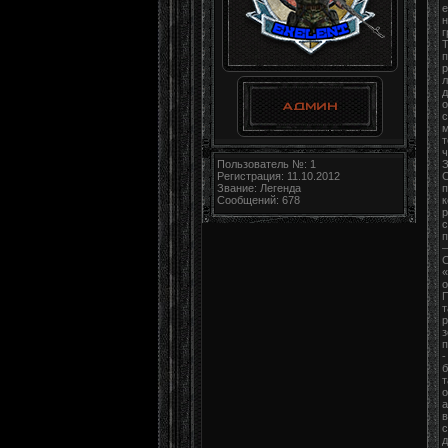
е
н
г
Т
п
р
л
д
о
с
м
т
ч
Пользователь №: 1
З
Регистрация: 11.10.2012
С
Звание: Легенда
п
Сообщений: 678
к
р
с
п
–
С
«
о
П
т
р
з
п
-
б
т
о
а
в
с
д