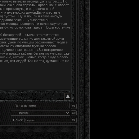
о только вывезти отсюда, дать штраф... Но
ачинаю снова терзать Тарасенко: «Говорят,
жно проникнуть, и еще легче в ней
 тысячи пустующих домов.Были местные
д пустой... Ну, и пошли в какое-нибудь
 радиации боюсь, - улыбается он. –
онце месяца проверяют, и если полученная
ыбу, которую ловят здесь... Если костей не
0 беккерелей – съели, это считается
 осмелевшие волки, но для закрытой зоны
овек, днем по улицам расхаживают люди в
магазинах спиртного мужики весело
и подчиненные говорят: «Вы осторожнее –
л – и правда кабаны бегают по улицам, уже
нечно, жуткое. Ночью, когда я иду в свою
окнах, нет людей. Как же так, думаешь, я же
Поиск: