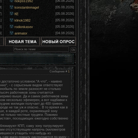
]
[06.08.2026]
nokpss1992
]
[05.08.2026]
konstantinmagel
]
[05.08.2026]
КЕ
]
[05.08.2026]
klinok1982
]
[05.08.2026]
rodionkasev
]
[04.08.2026]
animator
Сообщение #
1
 достаточно условное."А что", - наивно
енно", - с серьезным видом ответствуют
ернобыль по земле разносят не столько
 тысяч работников зоны считается
меримо выше. Да и самих работников зоны
ком несколько эфемерен, а вот надбавки к
рудник милиции получает до 400 гривен.
вроде не так уж и опасно... В то время как в
ьше, в каждой роте, охраняющей зону
 не только честные трудяги. Помимо
ристов», посещающих ежегодно собственно
и блокируют КПП, саму зону патрулируют
тами отсутствующим напрочь (километров
рившихся утащить что-нибудь из
ль сам мало-помалу расползается по миру –