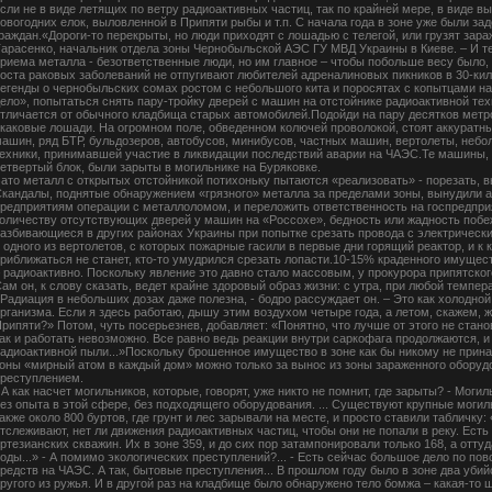
сли не в виде летящих по ветру радиоактивных частиц, так по крайней мере, в виде в
овогодних елок, выловленной в Припяти рыбы и т.п. С начала года в зоне уже были з
раждан.«Дороги-то перекрыты, но люди приходят с лошадью с телегой, или грузят зар
арасенко, начальник отдела зоны Чернобыльской АЭС ГУ МВД Украины в Киеве. – И те, 
риема металла - безответственные люди, но им главное – чтобы побольше весу было, 
оста раковых заболеваний не отпугивают любителей адреналиновых пикников в 30-ки
егенды о чернобыльских сомах ростом с небольшого кита и поросятах с копытцами нап
ело», попытаться снять пару-тройку дверей с машин на отстойнике радиоактивной тех
тличается от обычного кладбища старых автомобилей.Подойди на пару десятков метров
каковые лошади. На огромном поле, обведенном колючей проволокой, стоят аккурат
ашин, ряд БТР, бульдозеров, автобусов, минибусов, частных машин, вертолеты, небо
ехники, принимавшей участие в ликвидации последствий аварии на ЧАЭС.Те машины, 
етвертый блок, были зарыты в могильнике на Буряковке.
ато металл с открытых отстойникой потихоньку пытаются «реализовать» - порезать, в
кандалы, поднятые обнаружением «грязного» металла за пределами зоны, вынудили 
редприятиям операции с металлоломом, и переложить ответственность на госпредприя
оличеству отсутствующих дверей у машин на «Россохе», бедность или жадность побе
азбивающиеся в других районах Украины при попытке срезать провода с электрически
 одного из вертолетов, с которых пожарные гасили в первые дни горящий реактор, и к
риближаться не станет, кто-то умудрился срезать лопасти.10-15% краденного имущес
 радиоактивно. Поскольку явление это давно стало массовым, у прокурора припятског
ам он, к слову сказать, ведет крайне здоровый образ жизни: с утра, при любой темпер
Радиация в небольших дозах даже полезна, - бодро рассуждает он. – Это как холодной
рганизма. Если я здесь работаю, дышу этим воздухом четыре года, а летом, скажем, ж
рипяти?» Потом, чуть посерьезнев, добавляет: «Понятно, что лучше от этого не стано
ак и работать невозможно. Все равно ведь реакции внутри саркофага продолжаются, и
адиоактивной пыли...»Поскольку брошенное имущество в зоне как бы никому не прина
оны «мирный атом в каждый дом» можно только за вынос из зоны зараженного оборудо
реступлением.
 А как насчет могильников, которые, говорят, уже никто не помнит, где зарыты? - Мог
ез опыта в этой сфере, без подходящего оборудования. ... Существуют крупные могил
акже около 800 буртов, где грунт и лес зарывали на месте, и просто ставили табличку
тслеживают, нет ли движения радиоактивных частиц, чтобы они не попали в реку. Ест
ртезианских скважин. Их в зоне 359, и до сих пор затампонировали только 168, а отту
оды...» - А помимо экологических преступлений?... - Есть сейчас большое дело по п
редств на ЧАЭС. А так, бытовые преступления... В прошлом году было в зоне два убий
ругого из ружья. И в другой раз на кладбище было обнаружено тело бомжа – какая-то 