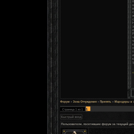
п
ш
в
с
ж
с
Н
з
е
Р
ч
ч
к
п
т
и
к
з
«
Форум
»
Зона Отчуждения
»
Припять
»
Мародеры в 
1
Страница
1
из
1
Пользователи, посетившие форум за текущий де