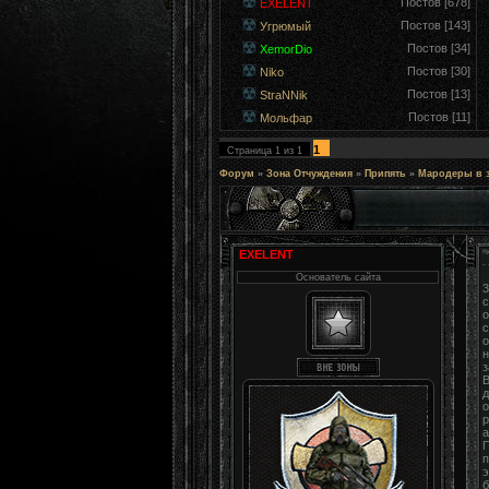
Постов [678]
EXELENT
Постов [143]
Угрюмый
Постов [34]
XemorDio
Постов [30]
Niko
Постов [13]
StraNNik
Постов [11]
Мольфар
1
Страница
1
из
1
Форум
»
Зона Отчуждения
»
Припять
»
Мародеры в 
EXELENT
Основатель сайта
3
с
о
с
о
н
з
В
д
о
р
а
П
п
э
б