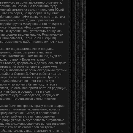
ывезенного из зоны зараженного металла,
адержаны 38 незаконно проникших туда
аженный металл на санки, - поясняет Юрий
кто его берет, не проверяя, в пунктах
больше денег...»Ни патрули, ни статистика
лометровой зоне. Одних привлекают
одобие ручек младенца, а кто-то идет «на
нике. Издалека, «Россоха» ничем не
 - и мурашки начнут топтать спину, аки
ными рядами тысячи машин. Ряд пожарных
льшой самолет, - свыше 2000 единиц
которые после работ «фонили» почти как
ывезти на дезактивацию, и продать.
администрацию запретить частным
тие «Комплекс». Тем не менее, судя по
ждают страх. «Воры металла»,
х столбов, добрались и до Чернобыля.Даже
 которым ни один человек в своем уме
тва, вывозимого из зоны обходными путями
о района Сергея Добчека работы хватает.
атуре, бегает купаться в речке Припять.
 водой обливаться – тот же шок для
арко – так почему бы не искупаться в
вится, но если все время бояться радиации,
 эти выбросы оседают тут в виде
длежит, судить мародеров, несущих из
вания, что считается экологическим
ильники были построены сразу после аварии,
ьники с глиняным укреплением, но есть
: «радиоактивно». Сегодня специалисты
ь также проблема с тампонированием
да радинуклиды могут попасть в грунтовые
оводу несанкционированного использованиея
ства: кто-то из самоселов застрелил
шайка пыталась украсть металл, что-то не