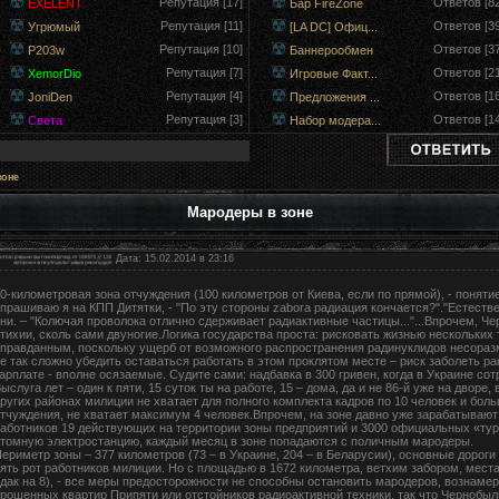
Репутация [17]
Ответов [82
EXELENT
Бар FireZone
Репутация [11]
Ответов [39
Угрюмый
[LA DC] Офиц...
Репутация [10]
Ответов [37
P203w
Баннерообмен
Репутация [7]
Ответов [21
XemorDio
Игровые Факт...
Репутация [4]
Ответов [16
JoniDen
Предложения ...
Репутация [3]
Ответов [14
Света
Набор модера...
зоне
Мародеры в зоне
Дата: 15.02.2014 в 23:16
0-километровая зона отчуждения (100 километров от Киева, если по прямой), - понятие
прашиваю я на КПП Дитятки, - "По эту стороны zabora радиация кончается?"."Естеств
ни. – "Колючая проволока отлично сдерживает радиактивные частицы..."...Впрочем, Ч
тихии, сколь сами двуногие.Логика государства проста: рисковать жизнью нескольких
правданным, поскольку ущерб от возможного распространения радинуклидов несораз
е так сложно убедить оставаться работать в этом проклятом месте – риск заболеть ра
арплате - вполне осязаемые. Судите сами: надбавка в 300 гривен, когда в Украине сот
ыслуга лет – один к пяти, 15 суток ты на работе, 15 – дома, да и не 86-й уже на дворе, 
ругих районах милиции не хватает для полного комплекта кадров по 10 человек и бол
тчуждения, не хватает максимум 4 человек.Впрочем, на зоне давно уже зарабатывают
аботников 19 действующих на территории зоны предприятий и 3000 официальных «ту
томную электростанцию, каждый месяц в зоне попадаются с поличным мародеры.
ериметр зоны – 377 километров (73 – в Украине, 204 – в Беларусии), основные дорог
ять рот работников милиции. Но с площадью в 1672 километра, ветхим забором, мес
дак на 8), - все меры предосторожности не способны остановить мародеров, вознаме
рошенных квартир Припяти или отстойников радиоактивной техники, так что Чернобы