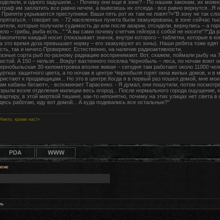
оделили, и одного задушили... - Почему они еще в зоне? - По нашим законам, их можн
траф им заплатить все равно нечем, а вывезешь их отсюда - все равно вернутся...Я н
 Припяти укрываются преступники. Ваши пять рот их там не ловят?»''В зону не так сло
прятаться, - говорит он. - 72 населенных пункта были эвакуированы, в зоне сейчас
ители, которые получили судимость до или после аварии, отсидели, вернулись – а горо
ело – грибы, рыба есть...''.''А вы сами почему счетчик гейгера с собой не носите''?''Да
акопители каждый носит (показывает значок, внутри которого – таблетки, которые в к
а это время доза превышает норму – его эвакуируют из зоны). Наши ребята тоже едят р
сть, так и ничего.Проверяют. Естественно, на наличие радиоактивности.
азные сорта рыб по-разному радиацию воспринимают. Вот, скажем, поймали рыбу на 7
истой. А 150 – нельзя....Вокруг вахтенного поселка Чернобыль – леса, по ночам воют
ернобыльская 30-километровка вполне живая – сегодня там работают около 11000 чел
уртках защитного цвета, а по ночам в центре Чернобыля горят окна жилых домов, и в 
ристают к продавщицам... Но это в центре.Когда я в первый раз пошел домой, мне мо
ам кабаны бегают», - вспоминает Тарасенко. - Я думал, они пошутили, потом посмотре
зрыли возле отделения милиции весь огород... После нормального города ощущение, ко
вартиру, в этой мертвой тишине, как-то непонятно, почему на этих улицах нет света в 
десь работаю, иду вот домой... А куда подевались все остальные?''
Никто, кроме нас!»
зоне
нь