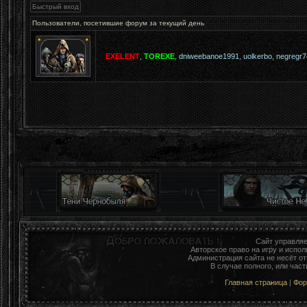
Пользователи, посетившие форум за текущий день
EXELENT
,
TOREXE
,
dniweebanoe1991
,
uolkerbo
,
negregr7
Сайт управля
Авторское право на игру и исп
Администрация сайта не несёт о
В случае полного, или час
Главная страница
|
Фо