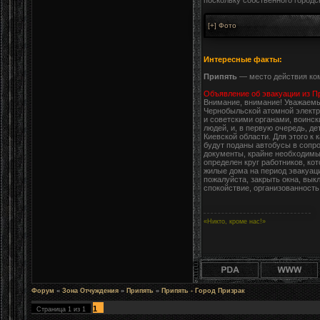
поскольку собственного городск
Интересные факты:
Припять
— место действия комп
Объявление об эвакуации из Пр
Внимание, внимание! Уважаемые
Чернобыльской атомной электр
и советскими органами, воинс
людей, и, в первую очередь, д
Киевской области. Для этого к
будут поданы автобусы в сопр
документы, крайне необходимые
определен круг работников, ко
жилые дома на период эвакуаци
пожалуйста, закрыть окна, вы
спокойствие, организованность
«Никто, кроме нас!»
Форум
»
Зона Отчуждения
»
Припять
»
Припять - Город Призрак
1
Страница
1
из
1