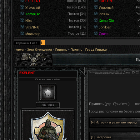
Постов [678]
Ре
EXELENT
EXELENT
Постов [143]
Ре
Угрюмый
Угрюмый
Постов [34]
Ре
XemorDio
P203w
Постов [30]
Р
Niko
XemorDio
Постов [13]
Р
StraNNik
JoniDen
Постов [11]
Р
Мольфар
Света
1
Страница
1
из
1
Форум
»
Зона Отчуждения
»
Припять
»
Припять - Город Призрак
П
EXELENT
Дата: 15.02.
Основатель сайта
При́пять
(укр.
Прип’ять
) — по
Город расположен на берегу рек