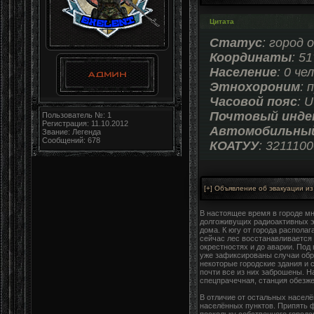
Цитата
Статус
: город 
Координаты
: 51
Население
: 0 че
Этнохороним
: 
Часовой пояс
: 
Почтовый инде
Пользователь №: 1
Регистрация: 11.10.2012
Автомобильный
Звание: Легенда
Сообщений: 678
КОАТУУ
: 321110
В настоящее время в городе мн
долгоживущих радиоактивных эл
дома. К югу от города распола
сейчас лес восстанавливается 
окрестностях и до аварии. По
уже зафиксированы случаи обр
некоторые городские здания и
почти все из них заброшены. 
спецпрачечная, станция обезже
В отличие от остальных насел
населённых пунктов. Припять 